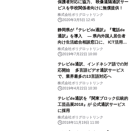
保護者対応に協力、 映像遠隔通訳サー
ビスを学校関係者向けに無償提供！
株式会社ポリグロットリンク
2020年3月5日 12:45
静岡県が『テレビde通訳』『電話de
通訳』を導入 ― 県内外国人居住者
向け生活総合相談窓口に、 ICT活用に
よる通訳サービス活用 ―
株式会社ポリグロットリンク
2019年7月22日 10:00
テレビde通訳、インドネシア語での対
応開始 多言語ビデオ通訳サービス
で、業界最多の13言語対応へ
株式会社ポリグロットリンク
2019年4月22日 10:30
テレビde通訳を『関東ブロック伝統的
工芸品展2018』が 公式通訳サービス
に採用
株式会社ポリグロットリンク
2018年11月19日 11:00