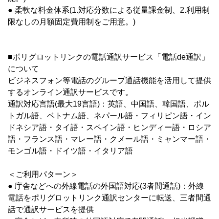
● 柔軟な料金体系(1.対応分数による従量課金制、2.利用制
限なしの月額固定費用制をご用意。)
■ポリグロットリンクの電話通訳サービス「電話de通訳」
について
ビジネスフォン等電話のグループ通話機能を活用して提供
するオンライン通訳サービスです。
通訳対応言語(最大19言語)：英語、中国語、韓国語、ポル
トガル語、ベトナム語、ネパール語・フィリピン語・イン
ドネシア語・タイ語・スペイン語・ヒンディー語・ロシア
語・フランス語・マレー語・クメール語・ミャンマー語・
モンゴル語・ドイツ語・イタリア語
＜ご利用パターン＞
● 庁舎などへの外線電話の外国語対応(3者間通話)：外線
電話をポリグロットリンク通訳センターに転送、三者間通
話で通訳サービスを提供