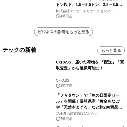
トン以下、1.5～2.5トン、2.5～3.5ト
ン、3.5～5.0トン、その他）・分析レ
株式会社マーケットリサーチセンター
ポートを発表
4時間前
ビジネスの新着をもっと見る
テックの新着
もっと見る
CxPASS、届いた荷物を 「配送」「買
取査定」から選択可能に！
C×PASS
2時間前
「ＪＡタウン」で「魚の日限定セー
ル」を開催！長崎県産「黄金あなご」
や「天然本まぐろ」など約280商品を
販売！～毎月１０日の定例企画～
JA全農の産直通販JAタウン
7時間前