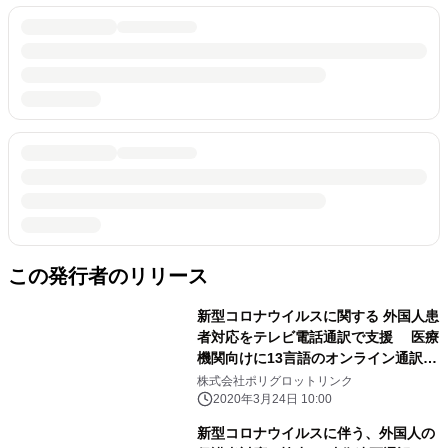
この発行者のリリース
新型コロナウイルスに関する 外国人患
者対応をテレビ電話通訳で支援 医療
機関向けに13言語のオンライン通訳を
無償提供開始
株式会社ポリグロットリンク
2020年3月24日 10:00
新型コロナウイルスに伴う、外国人の