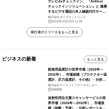
テレビdeチェックイン、 『AirHost
チェックインソリューション』と 連携
するビデオ通話の本人確認代行サービ
スを提供開始
株式会社ポリグロットリンク
2018年10月22日 11:00
発行者のリリースをもっと見る
ビジネスの新着
もっと見る
航海用温度計の世界市場（2026年～
2032年）、市場規模（プロテクター温
度計、圧力温度計、その他）・分析レ
ポートを発表
株式会社マーケットリサーチセンター
3時間前
放射性同位元素スキャンサービスの世
界市場（2026年～2032年）、市場規
模（診断・予後）・分析レポートを発