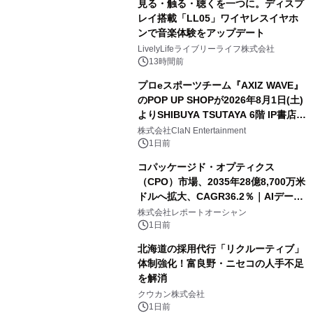
見る・触る・聴くを一つに。ディスプ
レイ搭載「LL05」ワイヤレスイヤホ
ンで音楽体験をアップデート
LivelyLifeライブリーライフ株式会社
13時間前
プロeスポーツチーム『AXIZ WAVE』
のPOP UP SHOPが2026年8月1日(土)
よりSHIBUYA TSUTAYA 6階 IP書店で
開催決定！！
株式会社ClaN Entertainment
1日前
コパッケージド・オプティクス
（CPO）市場、2035年28億8,700万米
ドルへ拡大、CAGR36.2％｜AIデータ
センター・高速光通信需要が成長を加
株式会社レポートオーシャン
速
1日前
北海道の採用代行「リクルーティブ」
体制強化！富良野・ニセコの人手不足
を解消
クウカン株式会社
1日前