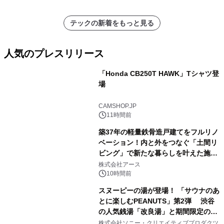
テックの新着をもっと見る
人気のプレスリリース
「Honda CB250T HAWK」Tシャツ登
場
1
CAMSHOP.JP
11時間前
築37年の軽量鉄骨造戸建てをフルリノ
ベーション！内と外をつなぐ「土間リ
ビング」で新たな暮らしを叶えた施工
2
事例を株式会社アースが公開
株式会社アース
10時間前
スヌーピーの湯が登場！ 「サウナのあ
とに楽しむPEANUTS」第2弾 渋谷
の人気銭湯「改良湯」と期間限定のコ
3
ラボレーション サウナイキタイコラ
株式会社ソニー・クリエイティブプロダクツ