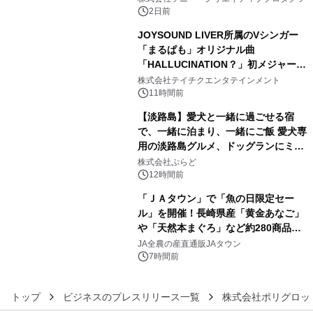
ボグッズも発売決定！
2日前
JOYSOUND LIVER所属のVシンガー
「まるぱも」オリジナル曲
「HALLUCINATION？」初メジャー配
4
信リリース決定！
株式会社テイチクエンタテインメント
11時間前
【淡路島】愛犬と一緒に過ごせる宿
で、一緒に泊まり、一緒にご飯 愛犬専
用の淡路島グルメ、ドッグランにミニ
5
プール グランピングとトレーラーハウ
株式会社ぷらど
スの2施設で
12時間前
「ＪＡタウン」で「魚の日限定セー
ル」を開催！長崎県産「黄金あなご」
や「天然本まぐろ」など約280商品を
6
販売！～毎月１０日の定例企画～
JA全農の産直通販JAタウン
7時間前
トップ
ビジネスのプレスリリース一覧
株式会社ポリグロッ