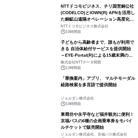
NTTドコモビジネス、チリ国営銅公社
(CODELCO)とIOWN(R) APNを活用し
た銅鉱山遠隔オペレーション高度化に
向けた調査・実証を開始
NTTドコモビジネス株式会社
10時間前
子どもから高齢者まで、誰もが利用で
きる 自治体給付サービスを提供開始
～EYE-Portal(R)による15歳未満の本
人認証と デジタルデバイド対策で実現
株式会社NTTデータ関西
～
13時間前
「乗換案内」アプリ、 マルチモーダル
経路検索を多言語で提供開始
ジョルダン株式会社
14時間前
東尋坊や永平寺など福井観光に便利！
京福バスの6種の企画乗車券をモバイ
ルチケットで販売開始
ジョルダン株式会社、京福バス株式会社