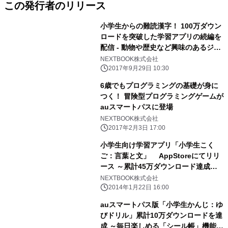
この発行者のリリース
小学生からの難読漢字！ 100万ダウン
ロードを突破した学習アプリの続編を
配信 - 動物や歴史など興味のあるジャ
ンルだから勉強がすすむ！ -
NEXTBOOK株式会社
2017年9月29日 10:30
6歳でもプログラミングの基礎が身に
つく！ 冒険型プログラミングゲームが
auスマートパスに登場
NEXTBOOK株式会社
2017年2月3日 17:00
小学生向け学習アプリ「小学生こく
ご：言葉と文」 AppStoreにてリリ
ース ～累計45万ダウンロード達成し
た「ゆびドリルシリーズ」姉妹アプリ
NEXTBOOK株式会社
～
2014年1月22日 16:00
auスマートパス版「小学生かんじ：ゆ
びドリル」累計10万ダウンロードを達
成 ～毎日楽しめる「シール帳」機能も