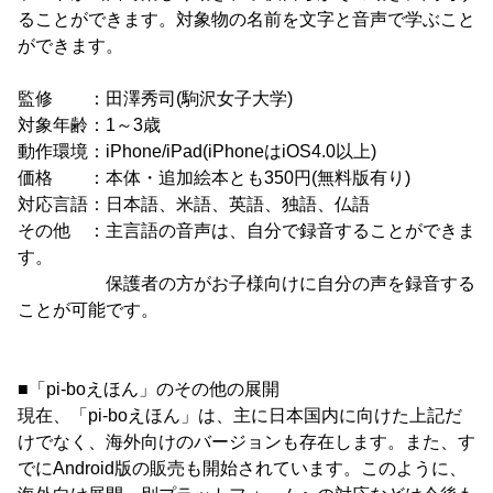
ることができます。対象物の名前を文字と音声で学ぶこと
ができます。
監修 ：田澤秀司(駒沢女子大学)
対象年齢：1～3歳
動作環境：iPhone/iPad(iPhoneはiOS4.0以上)
価格 ：本体・追加絵本とも350円(無料版有り)
対応言語：日本語、米語、英語、独語、仏語
その他 ：主言語の音声は、自分で録音することができま
す。
保護者の方がお子様向けに自分の声を録音する
ことが可能です。
■「pi-boえほん」のその他の展開
現在、「pi-boえほん」は、主に日本国内に向けた上記だ
けでなく、海外向けのバージョンも存在します。また、す
でにAndroid版の販売も開始されています。このように、