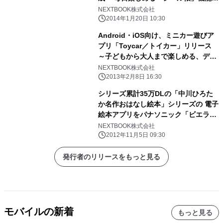
実装～
NEXTBOOK株式会社
2014年1月20日 10:30
Android・iOS向け、ミニカー遊びア
プリ「Toycar／トイカー」リリース
～子どもから大人まで楽しめる、デバ
イス間で通信も～
NEXTBOOK株式会社
2013年2月8日 16:30
シリーズ累計35万DLの「中川ひろた
か名作おはなし絵本」シリーズの 電子
絵本アプリをパナソニック「ビエラ・
コネクト」で配信開始
NEXTBOOK株式会社
2012年11月5日 09:30
発行者のリリースをもっと見る
モバイルの新着
もっと見る