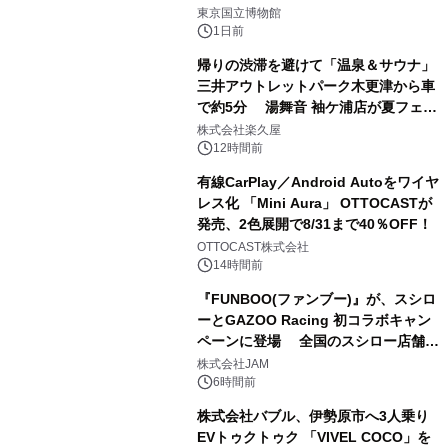
1
東京国立博物館
1日前
帰りの渋滞を避けて「温泉＆サウナ」
三井アウトレットパーク木更津から車
で約5分 湯舞音 袖ケ浦店が夏フェア
2
メニューを提供
株式会社楽久屋
12時間前
有線CarPlay／Android Autoをワイヤ
レス化 「Mini Aura」 OTTOCASTが
発売、2色展開で8/31まで40％OFF！
3
OTTOCAST株式会社
14時間前
『FUNBOO(ファンブー)』が、スシロ
ーとGAZOO Racing 初コラボキャン
ペーンに登場 全国のスシロー店舗で
4
GR 4車種の FUNBOO(ミニカー)付き
株式会社JAM
メニューが展開されます
6時間前
株式会社バブル、伊勢原市へ3人乗り
EVトゥクトゥク 「VIVEL COCO」を