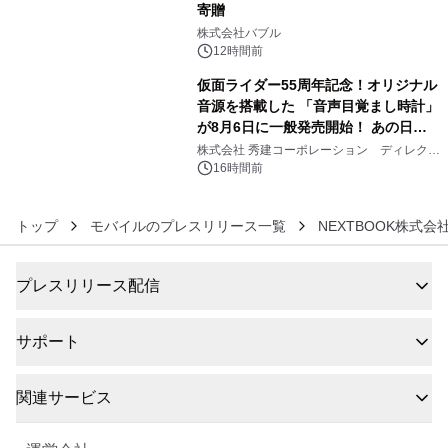
寄贈
5
株式会社バブル
12時間前
仮面ライダー55周年記念！オリジナル
音源を搭載した 「音声目覚まし時計」
が8月6日に一般発売開始！ あの日の
6
大興奮が今甦る
株式会社 秀建コーポレーション ディレクト
アートギャラリー
16時間前
トップ
モバイルのプレスリリース一覧
NEXTBOOK株式会
プレスリリース配信
サポート
関連サービス