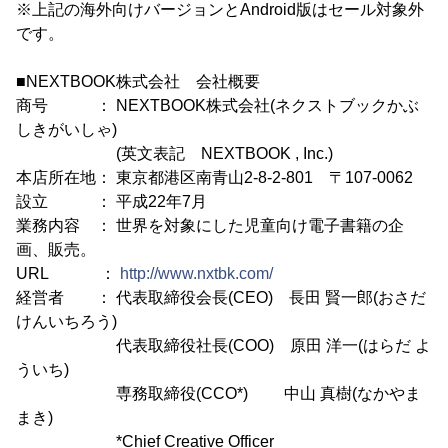
※上記の海外向けバージョンとAndroid版はセール対象外
です。
■NEXTBOOK株式会社 会社概要
商号 ： NEXTBOOK株式会社(ネクストブックかぶ
しきがいしゃ)
(英文表記 NEXTBOOK , Inc.)
本店所在地： 東京都港区南青山2-8-2-801 〒107-0062
設立 ： 平成22年7月
業務内容 ： 世界を対象にした児童向け電子書籍の企
画、販売。
URL ：
http://www.nxtbk.com/
経営者 ： 代表取締役会長(CEO) 長田 賢一郎(おさだ
けんいちろう)
代表取締役社長(COO) 原田 洋一(はらだ よ
ういち)
専務取締役(CCO*) 中山 真樹(なかやま
まき)
*Chief Creative Officer