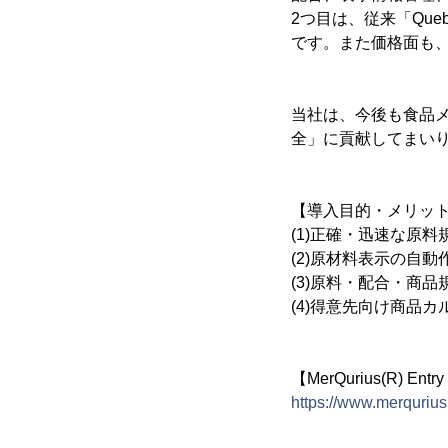
2つ目は、従来「Qu
です。また価格面も、
当社は、今後も食品
全」に貢献してまい
【導入目的・メリッ
(1)正確・迅速な原
(2)原材料表示の自
(3)原料・配合・商
(4)得意先向け商品
【MerQurius(R) Ent
https://www.merqurius