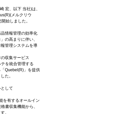
 宏、以下 当社)は、
s(R)(メルクリウ
より販売開始しました。
商品情報管理の効率化
向」の高まりに伴い、
情報管理システムを導
書の収集サービス
カルテを統合管理する
uebel(R)」を提供
ました。
ルとして
。
能を有するオールイン
原料規格書収集機能から、
ます。