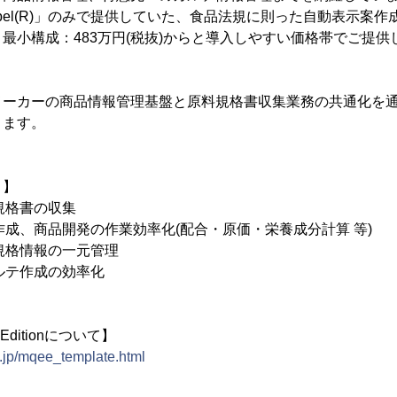
ebel(R)」のみで提供していた、食品法規に則った自動表示案
最小構成：483万円(税抜)からと導入しやすい価格帯でご提供
メーカーの商品情報管理基盤と原料規格書収集業務の共通化を
ります。
ト】
料規格書の収集
動作成、商品開発の作業効率化(配合・原価・栄養成分計算 等)
品規格情報の一元管理
カルテ作成の効率化
ry Editionについて】
.jp/mqee_template.html