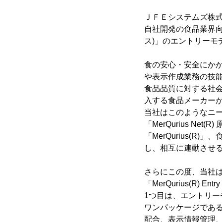
ＪＦＥシステムズ株式
自社開発の食品業界向け
ス)」のエントリーモデル「
食の安心・安全にか
や表示作成業務の技
食品品質に対する社
入する食品メーカー
当社はこのようなニ
「MerQurius 
「MerQurius(
し、相互に連動させ
さらにこの度、当社
「MerQurius(R)
1つ目は、エントリ
ワンパッケージであるこ
配合、表示情報管理