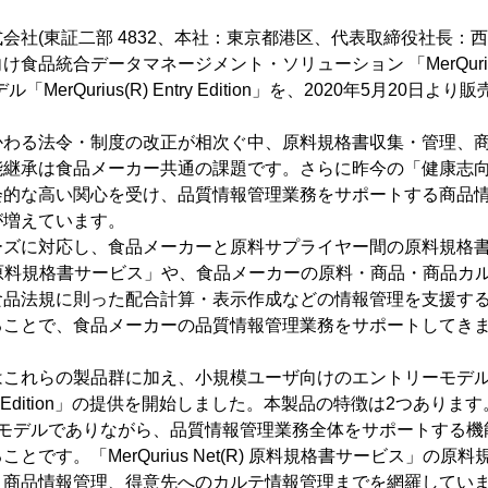
会社(東証二部 4832、本社：東京都港区、代表取締役社長：西崎
食品統合データマネージメント・ソリューション 「MerQuriu
MerQurius(R) Entry Edition」を、2020年5月20日
かわる法令・制度の改正が相次ぐ中、原料規格書収集・管理、
能継承は食品メーカー共通の課題です。さらに昨今の「健康志
会的な高い関心を受け、品質情報管理業務をサポートする商品
が増えています。
ーズに対応し、食品メーカーと原料サプライヤー間の原料規格
Net(R) 原料規格書サービス」や、食品メーカーの原料・商品・商品
R)」、食品法規に則った配合計算・表示作成などの情報管理を支援する「Q
ることで、食品メーカーの品質情報管理業務をサポートしてき
はこれらの製品群に加え、小規模ユーザ向けのエントリーモデ
 Entry Edition」の提供を開始しました。本製品の特徴は2つあります
ーモデルでありながら、品質情報管理業務全体をサポートする機
とです。「MerQurius Net(R) 原料規格書サービス」の
、商品情報管理、得意先へのカルテ情報管理までを網羅してい