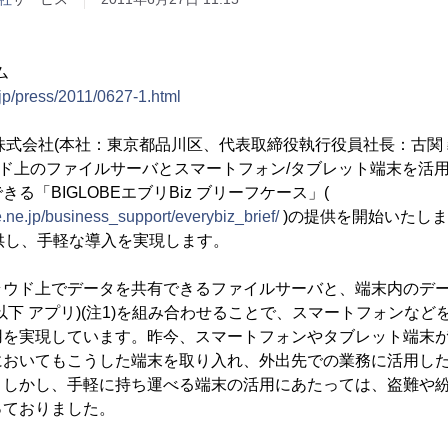
ム
.jp/press/2011/0627-1.html
式会社(本社：東京都品川区、代表取締役執行役員社長：古関
クラウド上のファイルサーバとスマートフォン/タブレット端末を活
る「BIGLOBEエブリBiz ブリーフケース」(
e.ne.jp/business_support/everybiz_brief/
)の提供を開始いたしま
ら提供し、手軽な導入を実現します。
ウド上でデータを共有できるファイルサーバと、端末内のデー
以下 アプリ)(注1)を組み合わせることで、スマートフォンな
用を実現しています。昨今、スマートフォンやタブレット端末
においてもこうした端末を取り入れ、外出先での業務に活用し
。しかし、手軽に持ち運べる端末の活用にあたっては、盗難や
っておりました。