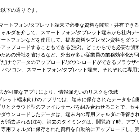
以下の通りです。
マートフォン/タブレット端末で必要な資料を閲覧・共有できる
ォルダを介して、スマートフォン/タブレット端末から社内デ
マートフォンなどを使用して、提案資料やプレゼン資料をダウ
アップロードすることもできる(注2)。どこからでも必要な資
のための帰社を省けるなど、外出が多い従業員の業務効率化が
プだけでデータのアップロード/ダウンロードができるブラウザ
か、パソコン、スマートフォン/タブレット端末、それぞれに専
。
消去が可能なアプリにより、情報漏えいのリスクを低減
ブレット端末向けのアプリでは、端末に保存されたデータを自
プリとクラウド型のファイルサーバを組み合わせることで、セ
でダウンロードしたデータは、端末内の専用フォルダに保管さ
が消去される(注4)。消去のタイミングは、閲覧終了時、アプ
。専用フォルダに保存された資料を自動的にアップロードし、
。