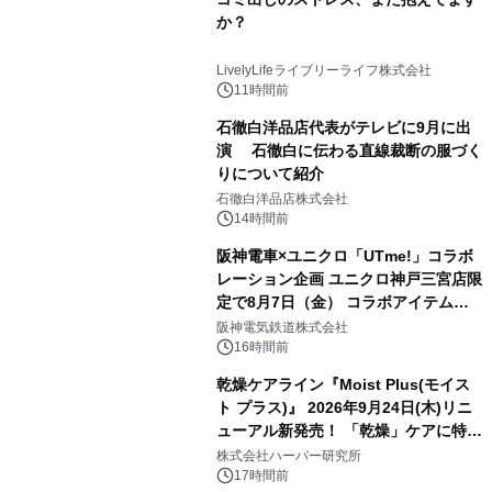
か？
LivelyLifeライブリーライフ株式会社
11時間前
石徹白洋品店代表がテレビに9月に出
演 石徹白に伝わる直線裁断の服づく
りについて紹介
石徹白洋品店株式会社
14時間前
阪神電車×ユニクロ「UTme!」コラボ
レーション企画 ユニクロ神戸三宮店限
定で8月7日（金） コラボアイテムが
発売決定！
阪神電気鉄道株式会社
16時間前
乾燥ケアライン『Moist Plus(モイス
ト プラス)』 2026年9月24日(木)リニ
ューアル新発売！ 「乾燥」ケアに特化
し、ライン使いで潤いに満ちた肌へ
株式会社ハーバー研究所
17時間前