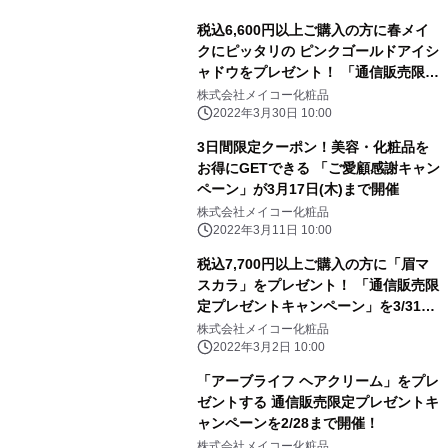
税込6,600円以上ご購入の方に春メイ
クにピッタリの ピンクゴールドアイシ
ャドウをプレゼント！ 「通信販売限定
プレゼントキャンペーン」を4/30まで
株式会社メイコー化粧品
開催
2022年3月30日 10:00
3日間限定クーポン！美容・化粧品を
お得にGETできる 「ご愛顧感謝キャン
ペーン」が3月17日(木)まで開催
株式会社メイコー化粧品
2022年3月11日 10:00
税込7,700円以上ご購入の方に「眉マ
スカラ」をプレゼント！ 「通信販売限
定プレゼントキャンペーン」を3/31ま
で開催
株式会社メイコー化粧品
2022年3月2日 10:00
「アーブライフ ヘアクリーム」をプレ
ゼントする 通信販売限定プレゼントキ
ャンペーンを2/28まで開催！
株式会社メイコー化粧品