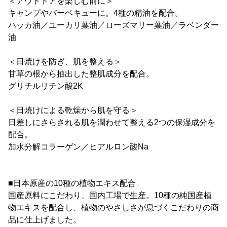
＜アウトドアを楽しむ前に＞
キャンプやバーベキューに。4種の精油を配合。
ハッカ油／ユーカリ葉油／ローズマリー葉油／ラベンダー
油
＜日焼けを防ぎ、肌を整える＞
甘草の根から抽出した整肌成分を配合。
グリチルリチン酸2K
＜日焼けによる乾燥から肌を守る＞
日差しにさらされる肌を潤わせて整える2つの保湿成分を
配合。
加水分解コラーゲン／ヒアルロン酸Na
■日本原産の10種の植物エキス配合
国産原料にこだわり、国内工場で生産。10種の純国産植
物エキスを配合し、植物のやさしさが息づくこだわりの商
品に仕上げました。