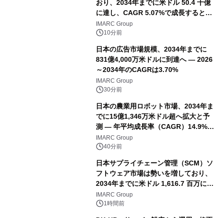
おり、2034年までに米ドル 50.4 十億
に達し、CAGR 5.07%で成長すると予
測
IMARC Group
10分前
日本の広告市場規模、2034年までに
831億4,000万米ドルに到達へ ― 2026
～2034年のCAGRは3.70%
IMARC Group
30分前
日本の農業用ロボット市場、2034年ま
でに15億1,346万米ドル超へ拡大と予
測 ― 年平均成長率（CAGR）14.9%を
記録
IMARC Group
40分前
日本サプライチェーン管理（SCM）ソ
フトウェア市場は勢いを増しており、
2034年までに米ドル 1,616.7 百万に達
し、CAGR 3.42%で成長すると予測
IMARC Group
1時間前