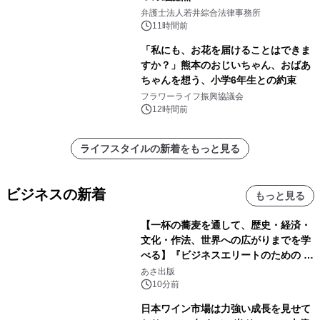
弁護士法人若井綜合法律事務所
11時間前
「私にも、お花を届けることはできま
すか？」熊本のおじいちゃん、おばあ
ちゃんを想う、小学6年生との約束
フラワーライフ振興協議会
12時間前
ライフスタイルの新着をもっと見る
ビジネスの新着
もっと見る
【一杯の蕎麦を通して、歴史・経済・
文化・作法、世界への広がりまでを学
べる】『ビジネスエリートのための 教
養としての蕎麦』2026年8月25日
あさ出版
（火）発売
10分前
日本ワイン市場は力強い成長を見せて