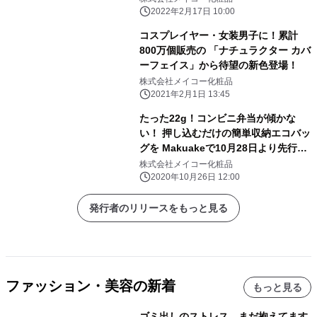
2022年2月17日 10:00
コスプレイヤー・女装男子に！累計
800万個販売の 「ナチュラクター カバ
ーフェイス」から待望の新色登場！
株式会社メイコー化粧品
2021年2月1日 13:45
たった22g！コンビニ弁当が傾かな
い！ 押し込むだけの簡単収納エコバッ
グを Makuakeで10月28日より先行販
売開始
株式会社メイコー化粧品
2020年10月26日 12:00
発行者のリリースをもっと見る
ファッション・美容の新着
もっと見る
ゴミ出しのストレス、まだ抱えてます