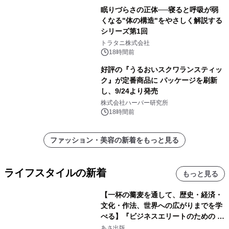
眠りづらさの正体──寝ると呼吸が弱
くなる"体の構造"をやさしく解説する
シリーズ第1回
トラタニ株式会社
18時間前
好評の『うるおいスクワランスティッ
ク』が定番商品に パッケージを刷新
し、9/24より発売
株式会社ハーバー研究所
18時間前
ファッション・美容の新着をもっと見る
ライフスタイルの新着
もっと見る
【一杯の蕎麦を通して、歴史・経済・
文化・作法、世界への広がりまでを学
べる】『ビジネスエリートのための 教
養としての蕎麦』2026年8月25日
あさ出版