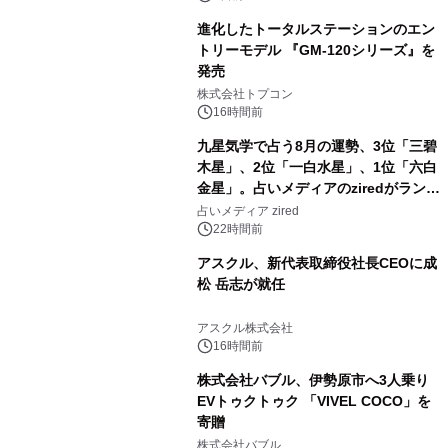
進化したトータルステーションのエン
トリーモデル 『GM-120シリーズ』を
発売
3
株式会社トプコン
16時間前
九星気学で占う8月の運勢、3位「三碧
木星」、2位「一白水星」、1位「六白
金星」。占いメディアのziredがランキ
4
ングを発表
占いメディア zired
22時間前
アスクル、新代表取締役社長CEOに成
松 岳志が就任
5
アスクル株式会社
16時間前
株式会社バブル、伊勢原市へ3人乗り
EVトゥクトゥク 「VIVEL COCO」を
寄贈
6
株式会社バブル