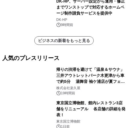
DK-HP、サーバー設定から運用・修正
までワンストップで対応するホームペ
ージ制作請負サービスを提供中
DK-HP
9時間前
ビジネスの新着をもっと見る
人気のプレスリリース
帰りの渋滞を避けて「温泉＆サウナ」
三井アウトレットパーク木更津から車
で約5分 湯舞音 袖ケ浦店が夏フェア
1
メニューを提供
株式会社楽久屋
19時間前
東京国立博物館、館内レストラン3店
舗をリニューアル 各店舗の詳細を発
表！
2
東京国立博物館
1日前