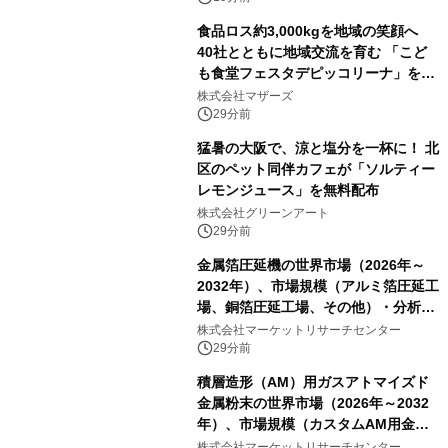
食品ロス約3,000kgを地域の笑顔へ
40社とともに地域交流を育む 「こど
も食堂フェスタデピッコリーナ」を9
月5日(土)開催
株式会社マザーズ
29分前
猛暑の大阪で、涼と塩分を一杯に！ 北
区のペット同伴カフェが「ソルティー
レモンジュース」を無料配布
株式会社グリーンアート
29分前
金属箔圧延機の世界市場（2026年～
2032年）、市場規模（アルミ箔圧延工
場、銅箔圧延工場、その他）・分析レ
ポートを発表
株式会社マーケットリサーチセンター
29分前
積層造形（AM）用ガスアトマイズド
金属粉末の世界市場（2026年～2032
年）、市場規模（カスタムAM用金属
粉末、汎用AM用金属粉末）・分析レ
株式会社マーケットリサーチセンター