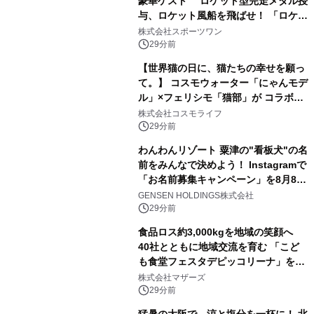
豪華ゲスト ロケット型完走メダル授
与、ロケット風船を飛ばせ！ 「ロケッ
トマラソン2026」開催
株式会社スポーツワン
29分前
【世界猫の日に、猫たちの幸せを願っ
て。】 コスモウォーター「にゃんモデ
ル」×フェリシモ「猫部」が コラボキ
ャンペーンを実施
株式会社コスモライフ
29分前
わんわんリゾート 粟津の"看板犬"の名
前をみんなで決めよう！ Instagramで
「お名前募集キャンペーン」を8月8日
(土)より開催
GENSEN HOLDINGS株式会社
29分前
食品ロス約3,000kgを地域の笑顔へ
40社とともに地域交流を育む 「こど
も食堂フェスタデピッコリーナ」を9
月5日(土)開催
株式会社マザーズ
29分前
猛暑の大阪で、涼と塩分を一杯に！ 北