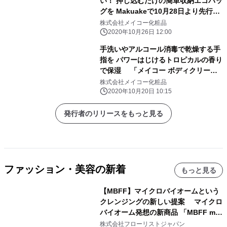
い！ 押し込むだけの簡単収納エコバッ
グを Makuakeで10月28日より先行販
売開始
株式会社メイコー化粧品
2020年10月26日 12:00
手洗いやアルコール消毒で乾燥する手
指を パワーはじけるトロピカルの香り
で保湿 「メイコー ボディクリーム
トロピカルの香り」11月1日(日)新発
株式会社メイコー化粧品
売
2020年10月20日 10:15
発行者のリリースをもっと見る
ファッション・美容の新着
もっと見る
【MBFF】マイクロバイオームという
クレンジングの新しい提案 マイクロ
バイオーム発想の新商品 「MBFF mb
クレンジングPRO」を2026年8月6日
株式会社フローリストジャパン