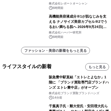
を牽引
株式会社レポートオーシャン
6時間前
高機能美容液成分※1が肌なじみを支
える ナノサイズ美容カプセル※2でう
るおい満ちる肌へ 2026年9月24日(木)
よりリニューアル新発売 『ディープモ
株式会社ハーバー研究所
イストセラム』
6時間前
ファッション・美容の新着をもっと見る
ライフスタイルの新着
もっと見る
阪急豊中駅直結「エトレとよなか」1
階に 「ブランド買取専門店ブランドハ
ンズ エトレ豊中店」がオープン
株式会社ブランド買取ブランドハンズ
14分前
千葉真子氏・鄭大世氏・安田理大氏ら