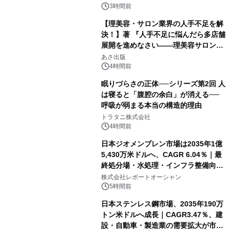
発売
3時間前
【理美容・サロン業界の人手不足を解
決！】著 『人手不足に悩んだら多店舗
展開を進めなさい――理美容サロン
「多店舗展開」の教科書』2026年8月
あさ出版
24日（月）発売
4時間前
眠りづらさの正体──シリーズ第2回 人
は寝ると「腹腔の余白」が消える──
呼吸が弱まる本当の構造的理由
トラタニ株式会社
4時間前
日本ジオメンブレン市場は2035年1億
5,430万米ドルへ、CAGR 6.04％｜最
終処分場・水処理・インフラ整備向け
需要拡大
株式会社レポートオーシャン
5時間前
日本ステンレス鋼市場、2035年190万
トン米ドルへ成長｜CAGR3.47％、建
設・自動車・製造業の需要拡大が市場