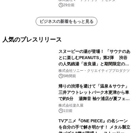
ポートを発表
29分前
ビジネスの新着をもっと見る
人気のプレスリリース
スヌーピーの湯が登場！ 「サウナのあ
とに楽しむPEANUTS」第2弾 渋谷
の人気銭湯「改良湯」と期間限定のコ
1
ラボレーション サウナイキタイコラ
株式会社ソニー・クリエイティブプロダクツ
ボグッズも発売決定！
5時間前
帰りの渋滞を避けて「温泉＆サウナ」
三井アウトレットパーク木更津から車
で約5分 湯舞音 袖ケ浦店が夏フェア
2
メニューを提供
株式会社楽久屋
1日前
TVアニメ『ONE PIECE』の名シーン
を自分の手で解き明かす！ メタル製立