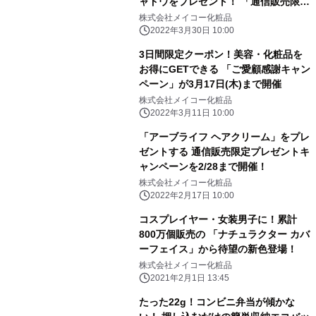
ャドウをプレゼント！ 「通信販売限定
プレゼントキャンペーン」を4/30まで
株式会社メイコー化粧品
開催
2022年3月30日 10:00
3日間限定クーポン！美容・化粧品を
お得にGETできる 「ご愛顧感謝キャン
ペーン」が3月17日(木)まで開催
株式会社メイコー化粧品
2022年3月11日 10:00
「アーブライフ ヘアクリーム」をプレ
ゼントする 通信販売限定プレゼントキ
ャンペーンを2/28まで開催！
株式会社メイコー化粧品
2022年2月17日 10:00
コスプレイヤー・女装男子に！累計
800万個販売の 「ナチュラクター カバ
ーフェイス」から待望の新色登場！
株式会社メイコー化粧品
2021年2月1日 13:45
たった22g！コンビニ弁当が傾かな