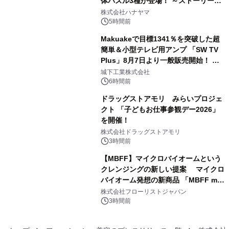
体パズル3種が登場！ ～ストーリーと
3
ギミックが融合した 大人の体験型パズ
株式会社ハナヤマ
ルが8月7日(金)12時より先行予約受付
5時間前
開始～
Makuakeで目標1341％を突破した超
簡単＆小型テレビ用アンプ 「SW TV
Plus」8月7日より一般販売開始！ ケ
4
ーブル1本つなぐだけ、テレビの音が
城下工業株式会社
ぐっと豊かに
6時間前
ドラッグストアモリ みらいプロジェ
クト 「子どもお仕事参観デー2026」
を開催！
5
株式会社ドラッグストアモリ
3時間前
【MBFF】マイクロバイオームという
クレンジングの新しい提案 マイクロ
バイオーム発想の新商品 「MBFF mb
6
クレンジングPRO」を2026年8月6日
株式会社フローリストジャパン
発売
3時間前