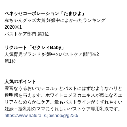
ベネッセコーポレーション「たまひよ」
赤ちゃんグッズ大賞 妊娠中によかったランキング
2020※1
バストケア部門 第1位
リクルート「ゼクシィBaby」
人気育児ブランド 妊娠中のバストケア部門※2
第1位
人気のポイント
豊富なうるおいでデコルテとバストにはずむようなハリと
透明感を与えます。ホワイトコメヌカエキスが気になるエ
リアをなめらかにケア。最もバストラインがくずれやすい
妊娠・授乳期のママにうれしいバストケア専用乳液です。
https://www.natural-s.jp/shop/g/g230/