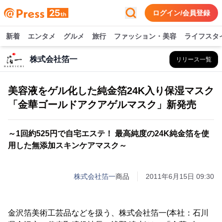
ログイン/会員登録
新着
エンタメ
グルメ
旅行
ファッション・美容
ライフスタ
株式会社箔一
リリース一覧
美容液をゲル化した純金箔24K入り保湿マスク
「金華ゴールドアクアゲルマスク」新発売
～1回約525円で自宅エステ！ 最高純度の24K純金箔を使
用した無添加スキンケアマスク～
株式会社箔一
商品
2011年6月15日 09:30
金沢箔美術工芸品などを扱う、株式会社箔一(本社：石川