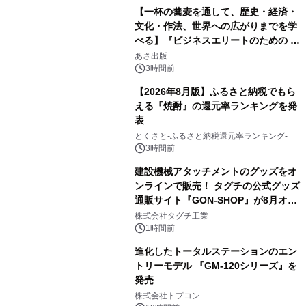
【一杯の蕎麦を通して、歴史・経済・
文化・作法、世界への広がりまでを学
べる】『ビジネスエリートのための 教
2
養としての蕎麦』2026年8月25日
あさ出版
（火）発売
3時間前
【2026年8月版】ふるさと納税でもら
える『焼酎』の還元率ランキングを発
表
3
とくさと-ふるさと納税還元率ランキング-
3時間前
建設機械アタッチメントのグッズをオ
ンラインで販売！ タグチの公式グッズ
通販サイト『GON-SHOP』が8月オー
4
プン
株式会社タグチ工業
1時間前
進化したトータルステーションのエン
トリーモデル 『GM-120シリーズ』を
発売
5
株式会社トプコン