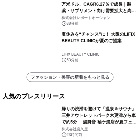
万米ドル、CAGR6.27％で成長｜製
薬・サプリメント向け需要拡大と高機
能化が市場を牽引
株式会社レポートオーシャン
38分前
夏休みを“チャンス”に！ 大阪のLIFIX
BEAUTY CLINICが夏のご提案
LIFIX BEAUTY CLINIC
53分前
ファッション・美容の新着をもっと見る
人気のプレスリリース
帰りの渋滞を避けて「温泉＆サウナ」
三井アウトレットパーク木更津から車
で約5分 湯舞音 袖ケ浦店が夏フェア
1
メニューを提供
株式会社楽久屋
23時間前