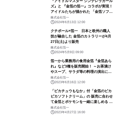
『アイドルマスター シンデレラガール
ズ』と 『金箔の箔一』コラボが実現！
アイドルたちが描かれた 「金箔ソフ
ト」「コンパクトミラー」などを
株式会社箔一
2024年6月14日(金)より限定発売！
2024年6月13日 12:00
クチポール×箔一 日本と欧州の職人
技が融合した 金箔のカトラリーが4月
27日(土)より販売
株式会社箔一
2024年5月9日 09:00
箔一から業務用の食用金箔『金箔あら
れ』など3種を販売開始！ ～お茶漬け
やスープ、サラダ等の料理の演出にぴ
ったり～
株式会社箔一
2023年6月16日 12:00
「ピカチュウもなか」付「金箔のピカ
ピカソフトクリーム」の 販売に合わせ
て金箔とポケモンを一緒に楽しめる 3
つの企画を開催！
株式会社箔一
2023年4月27日 16:00