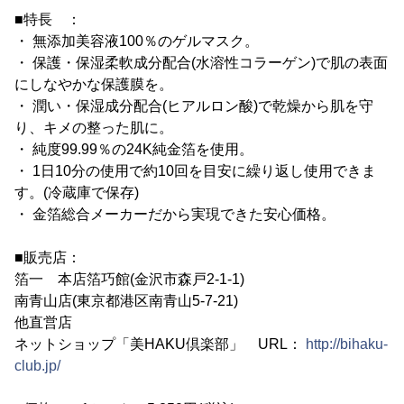
■特長 ：
・ 無添加美容液100％のゲルマスク。
・ 保護・保湿柔軟成分配合(水溶性コラーゲン)で肌の表面
にしなやかな保護膜を。
・ 潤い・保湿成分配合(ヒアルロン酸)で乾燥から肌を守
り、キメの整った肌に。
・ 純度99.99％の24K純金箔を使用。
・ 1日10分の使用で約10回を目安に繰り返し使用できま
す。(冷蔵庫で保存)
・ 金箔総合メーカーだから実現できた安心価格。
■販売店：
箔一 本店箔巧館(金沢市森戸2-1-1)
南青山店(東京都港区南青山5-7-21)
他直営店
ネットショップ「美HAKU倶楽部」 URL：
http://bihaku-
club.jp/