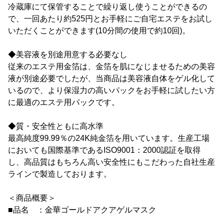
冷蔵庫にて保管することで繰り返し使うことができるの
で、一回あたり約525円とお手軽にご自宅エステをお試し
いただくことができます(10分間の使用で約10回)。
◆美容液を別途用意する必要なし
従来のエステ用金箔は、金箔を肌になじませるための美容
液が別途必要でしたが、当商品は美容液自体をゲル化して
いるので、より保湿力の高いパックをお手軽に試したい方
に最適のエステ用パックです。
◆質・安全性ともに高水準
最高純度99.99％の24K純金箔を用いています。生産工場
においても国際基準であるISO9001：2000認証を取得
し、高品質はもちろん高い安全性にもこだわった自社生産
ラインで製造しております。
＜商品概要＞
■品名 ：金華ゴールドアクアゲルマスク