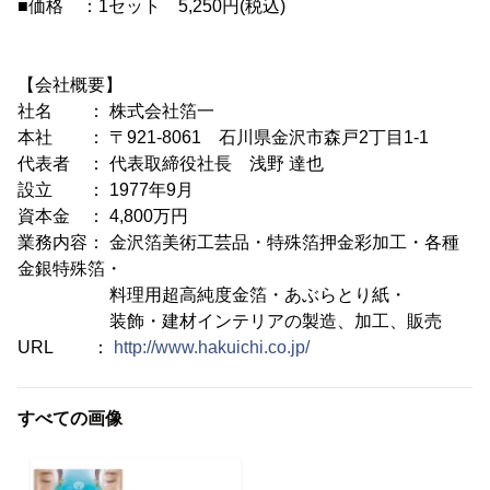
■価格 ：1セット 5,250円(税込)
【会社概要】
社名 ： 株式会社箔一
本社 ： 〒921-8061 石川県金沢市森戸2丁目1-1
代表者 ： 代表取締役社長 浅野 達也
設立 ： 1977年9月
資本金 ： 4,800万円
業務内容： 金沢箔美術工芸品・特殊箔押金彩加工・各種
金銀特殊箔・
料理用超高純度金箔・あぶらとり紙・
装飾・建材インテリアの製造、加工、販売
URL ：
http://www.hakuichi.co.jp/
すべての画像