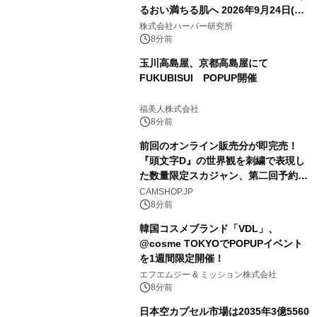
るおい満ちる肌へ 2026年9月24日(木)
よりリニューアル新発売 『ディープモ
株式会社ハーバー研究所
イストセラム』
8分前
玉川高島屋、京都高島屋にて
FUKUBISUI POPUP開催
福美人株式会社
8分前
前回のオンライン販売分が即完売！
『頭文字D』の世界観を刺繍で表現し
た数量限定スカジャン、第二回予約販
売を開始！
CAMSHOP.JP
8分前
韓国コスメブランド「VDL」、
@cosme TOKYOでPOPUPイベント
を1週間限定開催！
エフエムジー & ミッション株式会社
8分前
日本空カプセル市場は2035年3億5560