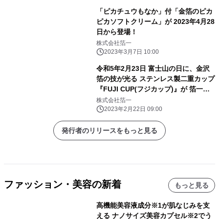
「ピカチュウもなか」付「金箔のピカ
ピカソフトクリーム」が 2023年4月28
日から登場！
株式会社箔一
2023年3月7日 10:00
令和5年2月23日 富士山の日に、金沢
箔の技が光る ステンレス製二重カップ
『FUJI CUP(フジカップ)』が 箔一よ
り新発売！
株式会社箔一
2023年2月22日 09:00
発行者のリリースをもっと見る
ファッション・美容の新着
もっと見る
高機能美容液成分※1が肌なじみを支
える ナノサイズ美容カプセル※2でう