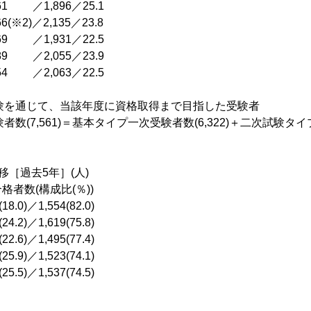
561 ／1,896／25.1
6(※2)／2,135／23.8
569 ／1,931／22.5
589 ／2,055／23.9
154 ／2,063／22.5
試験を通じて、当該年度に資格取得まで目指した受験者
者数(7,561)＝基本タイプ一次受験者数(6,322)＋二次試験タイプ
［過去5年］(人)
者数(構成比(％))
8.0)／1,554(82.0)
4.2)／1,619(75.8)
2.6)／1,495(77.4)
5.9)／1,523(74.1)
5.5)／1,537(74.5)