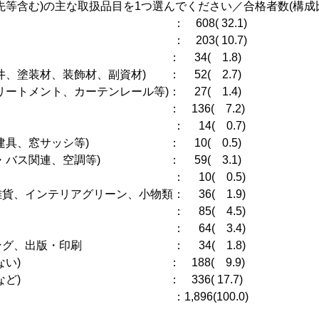
先等含む)の主な取扱品目を1つ選んでください／合格者数(構成比(
 608( 32.1)
 ： 203( 10.7)
連) ： 34( 1.8)
、塗装材、装飾材、副資材) ： 52( 2.7)
ートメント、カーテンレール等)： 27( 1.4)
具含む) ： 136( 7.2)
 14( 0.7)
部建具、窓サッシ等) ： 10( 0.5)
ン・バス関連、空調等) ： 59( 3.1)
： 10( 0.5)
貨、インテリアグリーン、小物類： 36( 1.9)
設計 ： 85( 4.5)
： 64( 3.4)
ィング、出版・印刷 ： 34( 1.8)
該当しない) ： 188( 9.9)
主婦など) ： 336( 17.7)
1,896(100.0)