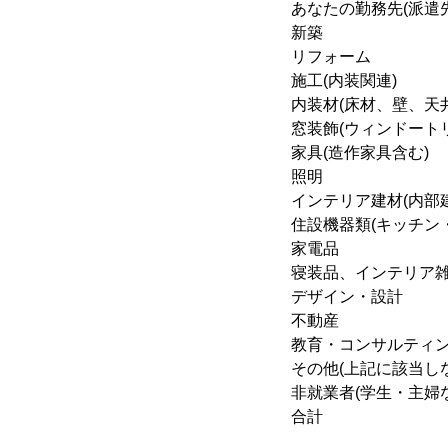
あなたの勤務先(派遣
新築 ：
リフォーム
施工(内装関
内装材(床材、壁、天井
窓装飾(ウィンドートリ
家具(造作家
照明 ：
インテリア建材(内
住設機器類(キッチ
家電品 
寝装品、インテリア雑
デザイン・
不動産 
教育・コンサルテ
その他(上記に
非就業者(学生・
合計 ：