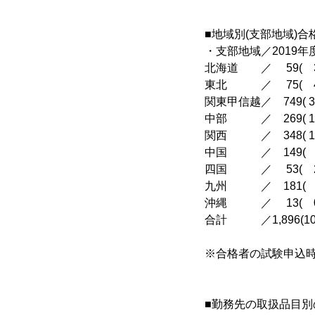
■地域別(支部地域)合
・支部地域／2019年度(
北海道 ／ 59( 3.1
東北 ／ 75( 4.0
関東甲信越／ 749( 39.5
中部 ／ 269( 14.2
関西 ／ 348( 18.4
中国 ／ 149( 7.9
四国 ／ 53( 2.8
九州 ／ 181( 9.5
沖縄 ／ 13( 0.7
合計 ／1,896(100.0
※合格者の試験申込
■勤務先の取扱品目別