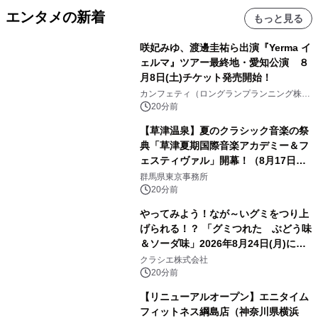
エンタメの新着
もっと見る
咲妃みゆ、渡邊圭祐ら出演『Yerma イ
ェルマ』ツアー最終地・愛知公演 ８
月8日(土)チケット発売開始！
カンフェティ（ロングランプランニング株式
会社）
20分前
【草津温泉】夏のクラシック音楽の祭
典「草津夏期国際音楽アカデミー＆フ
ェスティヴァル」開幕！（8月17日か
ら）
群馬県東京事務所
20分前
やってみよう！なが～いグミをつり上
げられる！？ 「グミつれた ぶどう味
＆ソーダ味」2026年8月24日(月)に登
場！
クラシエ株式会社
20分前
【リニューアルオープン】エニタイム
フィットネス綱島店（神奈川県横浜