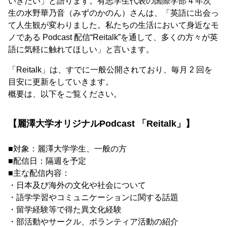
いきたい」と語ります。有志学生代表の国際学部 4 年次
生の水野華乃音（みずのかのん）さんは、「英語に出会っ
て人生観が変わりました。私たちの生活において身近なモ
ノである Podcast 配信“Reitalk”を通して、多くの方々が英
語に気軽に触れてほしい」と言います。
「Reitalk」は、すでに一般公開されており、毎月 2 回を
目安に更新をしていきます。
概要は、以下をご覧ください。
【麗澤大学オリジナルPodcast 「Reitalk」】
■対象：麗澤大学学生、一般の方
■配信日：隔週を予定
■主な配信内容：
・日本及び海外の文化や社会について
・語学学習やコミュニケーションに関する話題
・留学経験等で得た異文化経験
・部活動やサークル、ボランティア活動の紹介