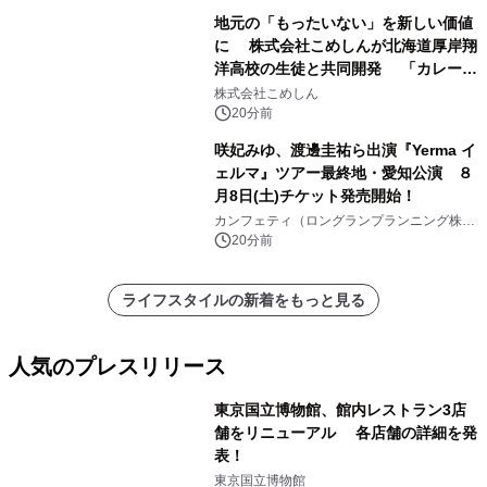
地元の「もったいない」を新しい価値
に 株式会社こめしんが北海道厚岸翔
洋高校の生徒と共同開発 「カレー＆
いかくんおむすび」発売
株式会社こめしん
20分前
咲妃みゆ、渡邊圭祐ら出演『Yerma イ
ェルマ』ツアー最終地・愛知公演 ８
月8日(土)チケット発売開始！
カンフェティ（ロングランプランニング株式
会社）
20分前
ライフスタイルの新着をもっと見る
人気のプレスリリース
東京国立博物館、館内レストラン3店
舗をリニューアル 各店舗の詳細を発
表！
1
東京国立博物館