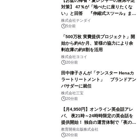
【お盆の帰省・夏レジャーの座席不足
対策】 47％が「地べたに座りたくな
い」と回答 『伸縮式スツール』まと
め買いキャンペーンを8/6開始
株式会社テンダイ
5分前
「500万枚 実費提供プロジェクト」開
始から約4か月、皆様の協力により余
剰在庫の約8割を活用
株式会社ヨコイ
20分前
田中律子さんが「テンスター Henaカ
ラートリートメント」 ブランドアン
バサダーに就任
株式会社三宝
20分前
【月4,950円】オンライン英会話アレ
バ、 夜21時～24時時限定の英会話を
提供開始！ 独自の運営体制で「夜の予
約取れない問題」を解決
教育開発出版株式会社
20分前