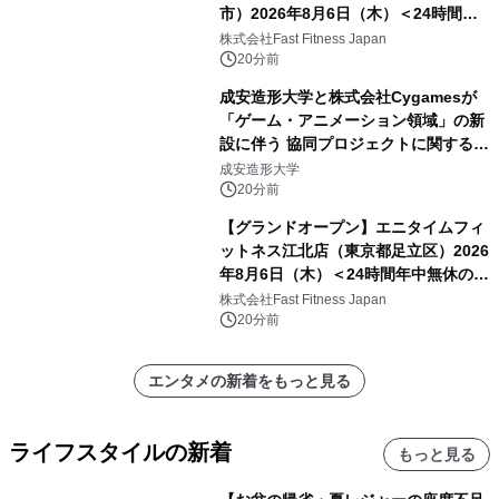
市）2026年8月6日（木）＜24時間年
中無休のフィットネスジム＞
株式会社Fast Fitness Japan
20分前
成安造形大学と株式会社Cygamesが
「ゲーム・アニメーション領域」の新
設に伴う 協同プロジェクトに関する契
約を締結
成安造形大学
20分前
【グランドオープン】エニタイムフィ
ットネス江北店（東京都足立区）2026
年8月6日（木）＜24時間年中無休のフ
ィットネスジム＞
株式会社Fast Fitness Japan
20分前
エンタメの新着をもっと見る
ライフスタイルの新着
もっと見る