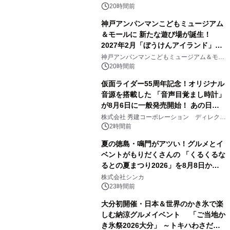
20時間前
神戸アンパンマンこどもミュージアム
＆モールに 新たな遊び場が誕生！
2027年2月「ぼうけんアイランド」が
2
オープン
神戸アンパンマンこどもミュージアム＆モー
ル
20時間前
仮面ライダー55周年記念！オリジナル
音源を搭載した 「音声目覚まし時計」
が8月6日に一般発売開始！ あの日の
3
大興奮が今甦る
株式会社 秀建コーポレーション ディレクト
アートギャラリー
2時間前
夏の徳島・鳴門がアツい！グルメとイ
ベントがもりだくさんの 「くるくるな
るとの夏まつり2026」を8月8日から9
4
日間開催 ～夏限定メニューや大抽選
株式会社シンカ
会、大学芋スティックの振る舞いも～
23時間前
大分初開催・日本＆世界のかき氷で楽
しむ納涼グルメイベント 「ご当地か
き氷祭2026大分」 ～トキハわさだタ