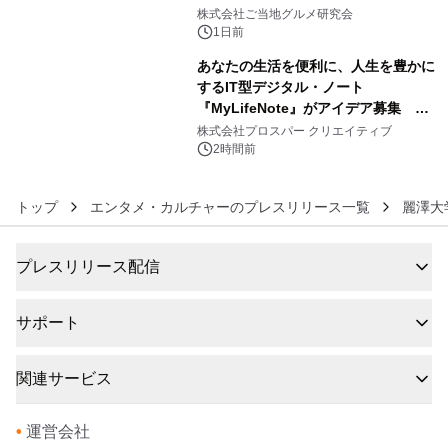
5
ウンで8月21日～31日まで11日間限定
株式会社ご当地グルメ研究会
開催～
1日前
あなたの生活を便利に、人生を豊かに
するIT型デジタル・ノート
『MyLifeNote』がアイデア募集 優
6
秀賞100名に1年間無償試用
株式会社プロスパー クリエイティブ
2時間前
トップ
エンタメ・カルチャーのプレスリリース一覧
麗澤大
プレスリリース配信
サポート
関連サービス
•
運営会社