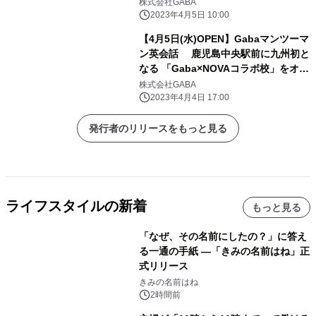
株式会社GABA
2023年4月5日 10:00
【4月5日(水)OPEN】Gabaマンツーマ
ン英会話 鹿児島中央駅前に九州初と
なる 「Gaba×NOVAコラボ校」をオー
プン
株式会社GABA
2023年4月4日 17:00
発行者のリリースをもっと見る
ライフスタイルの新着
もっと見る
「なぜ、その名前にしたの？」に答え
る一通の手紙 ―「きみの名前はね」正
式リリース
きみの名前はね
2時間前