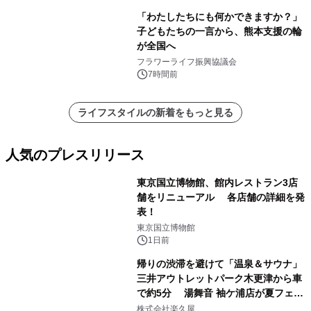
「わたしたちにも何かできますか？」
子どもたちの一言から、熊本支援の輪
が全国へ
フラワーライフ振興協議会
7時間前
ライフスタイルの新着をもっと見る
人気のプレスリリース
東京国立博物館、館内レストラン3店
舗をリニューアル 各店舗の詳細を発
表！
1
東京国立博物館
1日前
帰りの渋滞を避けて「温泉＆サウナ」
三井アウトレットパーク木更津から車
で約5分 湯舞音 袖ケ浦店が夏フェア
2
メニューを提供
株式会社楽久屋