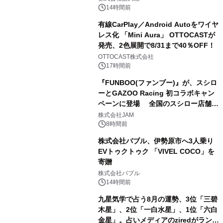
14時間前
有線CarPlay／Android Autoをワイヤ
レス化 「Mini Aura」 OTTOCASTが
発売、2色展開で8/31まで40％OFF！
3
OTTOCAST株式会社
17時間前
『FUNBOO(ファンブー)』が、スシロ
ーとGAZOO Racing 初コラボキャン
ペーンに登場 全国のスシロー店舗で
4
GR 4車種の FUNBOO(ミニカー)付き
株式会社JAM
メニューが展開されます
8時間前
株式会社バブル、伊勢原市へ3人乗り
EVトゥクトゥク 「VIVEL COCO」を
寄贈
5
株式会社バブル
14時間前
九星気学で占う8月の運勢、3位「三碧
木星」、2位「一白水星」、1位「六白
金星」。占いメディアのziredがランキ