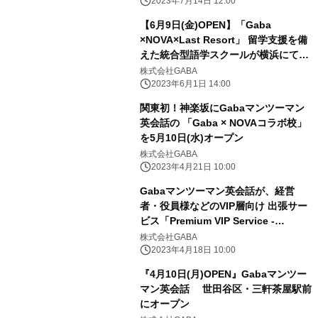
2023年7月14日 12:00
【6月9日(金)OPEN】「Gaba
×NOVA×Last Resort」 留学支援を備
えた統合型語学スクールが横浜にてグ
ランドオープン！
株式会社GABA
2023年6月1日 14:00
関東初！神楽坂にGabaマンツーマン
英会話の 「Gaba × NOVAコラボ校」
を5月10日(水)オープン
株式会社GABA
2023年4月21日 10:00
Gabaマンツーマン英会話が、経営
者・役員様などのVIP層向け 出張サー
ビス「Premium VIP Service -
Gaba-」を提供開始
株式会社GABA
2023年4月18日 10:00
『4月10日(月)OPEN』Gabaマンツー
マン英会話 世田谷区・三軒茶屋駅前
にオープン