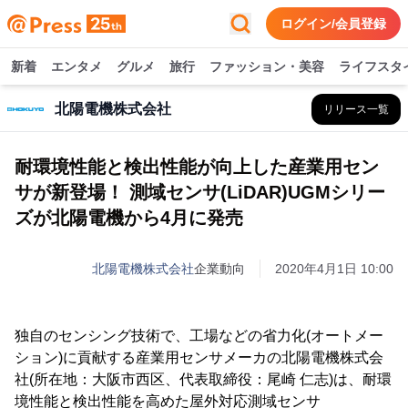
ログイン/会員登録
新着
エンタメ
グルメ
旅行
ファッション・美容
ライフスタ
北陽電機株式会社
リリース一覧
耐環境性能と検出性能が向上した産業用セン
サが新登場！ 測域センサ(LiDAR)UGMシリー
ズが北陽電機から4月に発売
北陽電機株式会社
企業動向
2020年4月1日 10:00
独自のセンシング技術で、工場などの省力化(オートメー
ション)に貢献する産業用センサメーカの北陽電機株式会
社(所在地：大阪市西区、代表取締役：尾崎 仁志)は、耐環
境性能と検出性能を高めた屋外対応測域センサ