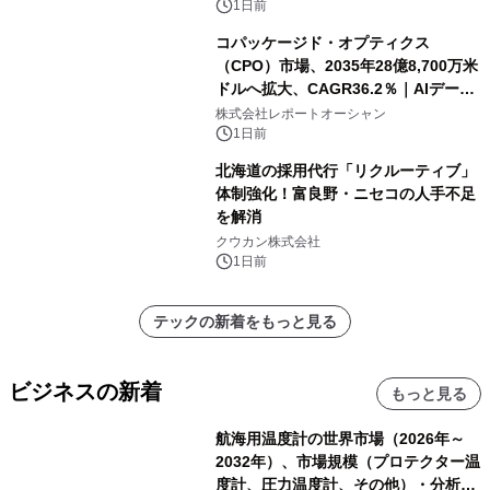
1日前
コパッケージド・オプティクス
（CPO）市場、2035年28億8,700万米
ドルへ拡大、CAGR36.2％｜AIデータ
センター・高速光通信需要が成長を加
株式会社レポートオーシャン
速
1日前
北海道の採用代行「リクルーティブ」
体制強化！富良野・ニセコの人手不足
を解消
クウカン株式会社
1日前
テックの新着をもっと見る
ビジネスの新着
もっと見る
航海用温度計の世界市場（2026年～
2032年）、市場規模（プロテクター温
度計、圧力温度計、その他）・分析レ