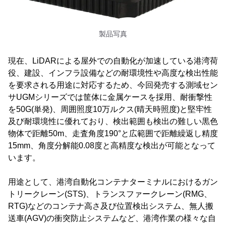
製品写真
現在、LiDARによる屋外での自動化が加速している港湾荷
役、建設、インフラ設備などの耐環境性や高度な検出性能
を要求される用途に対応するため、今回発売する測域セン
サUGMシリーズでは筐体に金属ケースを採用、耐衝撃性
を50G(単発)、周囲照度10万ルクス(晴天時照度)と堅牢性
及び耐環境性に優れており、検出範囲も検出の難しい黒色
物体で距離50m、走査角度190°と広範囲で距離繰返し精度
15mm、角度分解能0.08度と高精度な検出が可能となって
います。
用途として、港湾自動化コンテナターミナルにおけるガン
トリークレーン(STS)、トランスファークレーン(RMG、
RTG)などのコンテナ高さ及び位置検出システム、無人搬
送車(AGV)の衝突防止システムなど、港湾作業の様々な自