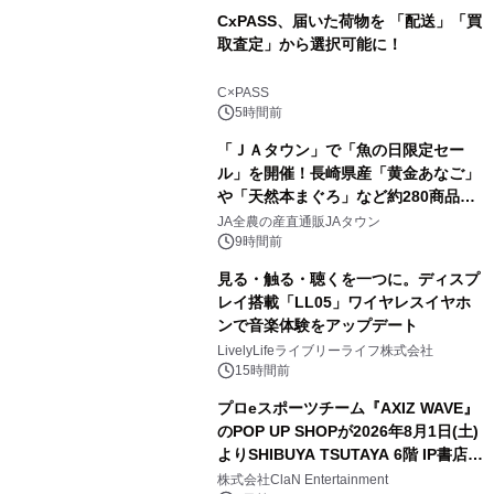
CxPASS、届いた荷物を 「配送」「買
取査定」から選択可能に！
C×PASS
5時間前
「ＪＡタウン」で「魚の日限定セー
ル」を開催！長崎県産「黄金あなご」
や「天然本まぐろ」など約280商品を
販売！～毎月１０日の定例企画～
JA全農の産直通販JAタウン
9時間前
見る・触る・聴くを一つに。ディスプ
レイ搭載「LL05」ワイヤレスイヤホ
ンで音楽体験をアップデート
LivelyLifeライブリーライフ株式会社
15時間前
プロeスポーツチーム『AXIZ WAVE』
のPOP UP SHOPが2026年8月1日(土)
よりSHIBUYA TSUTAYA 6階 IP書店で
開催決定！！
株式会社ClaN Entertainment