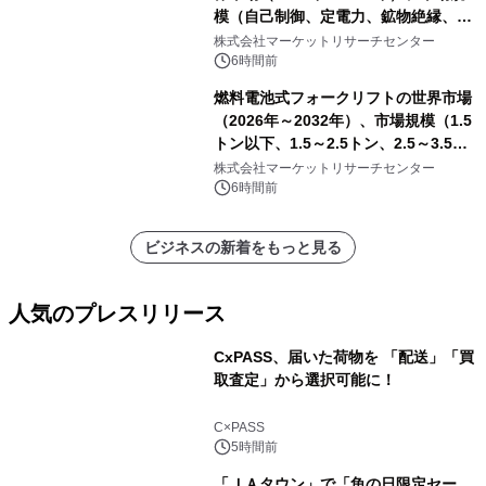
模（自己制御、定電力、鉱物絶縁、表
皮効果）・分析レポートを発表
株式会社マーケットリサーチセンター
6時間前
燃料電池式フォークリフトの世界市場
（2026年～2032年）、市場規模（1.5
トン以下、1.5～2.5トン、2.5～3.5ト
ン、3.5～5.0トン、その他）・分析レ
株式会社マーケットリサーチセンター
ポートを発表
6時間前
ビジネスの新着をもっと見る
人気のプレスリリース
CxPASS、届いた荷物を 「配送」「買
取査定」から選択可能に！
1
C×PASS
5時間前
「ＪＡタウン」で「魚の日限定セー