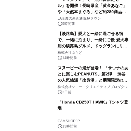
ル」を開催！長崎県産「黄金あなご」
や「天然本まぐろ」など約280商品を
2
販売！～毎月１０日の定例企画～
JA全農の産直通販JAタウン
9時間前
【淡路島】愛犬と一緒に過ごせる宿
で、一緒に泊まり、一緒にご飯 愛犬専
用の淡路島グルメ、ドッグランにミニ
3
プール グランピングとトレーラーハウ
株式会社ぷらど
スの2施設で
14時間前
スヌーピーの湯が登場！ 「サウナのあ
とに楽しむPEANUTS」第2弾 渋谷
の人気銭湯「改良湯」と期間限定のコ
4
ラボレーション サウナイキタイコラ
株式会社ソニー・クリエイティブプロダクツ
ボグッズも発売決定！
2日前
「Honda CB250T HAWK」Tシャツ登
場
5
CAMSHOP.JP
13時間前