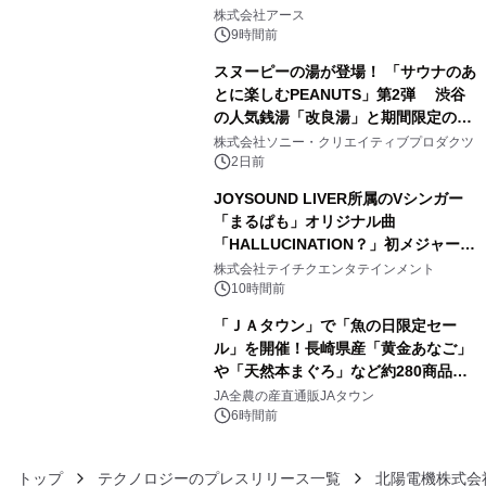
3
事例を株式会社アースが公開
株式会社アース
9時間前
スヌーピーの湯が登場！ 「サウナのあ
とに楽しむPEANUTS」第2弾 渋谷
の人気銭湯「改良湯」と期間限定のコ
4
ラボレーション サウナイキタイコラ
株式会社ソニー・クリエイティブプロダクツ
ボグッズも発売決定！
2日前
JOYSOUND LIVER所属のVシンガー
「まるぱも」オリジナル曲
「HALLUCINATION？」初メジャー配
5
信リリース決定！
株式会社テイチクエンタテインメント
10時間前
「ＪＡタウン」で「魚の日限定セー
ル」を開催！長崎県産「黄金あなご」
や「天然本まぐろ」など約280商品を
6
販売！～毎月１０日の定例企画～
JA全農の産直通販JAタウン
6時間前
トップ
テクノロジーのプレスリリース一覧
北陽電機株式会