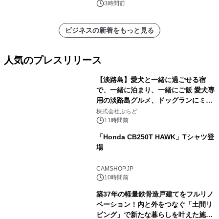
ポートを発表
3時間前
ビジネスの新着をもっと見る
人気のプレスリリース
【淡路島】愛犬と一緒に過ごせる宿
で、一緒に泊まり、一緒にご飯 愛犬専
用の淡路島グルメ、ドッグランにミニ
1
プール グランピングとトレーラーハウ
株式会社ぷらど
スの2施設で
11時間前
「Honda CB250T HAWK」Tシャツ登
場
2
CAMSHOP.JP
10時間前
築37年の軽量鉄骨造戸建てをフルリノ
ベーション！内と外をつなぐ「土間リ
ビング」で新たな暮らしを叶えた施工