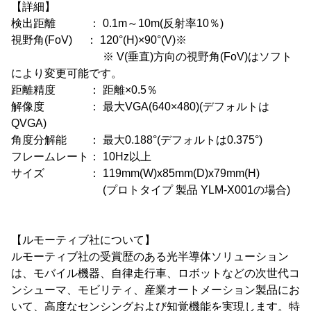
【詳細】
検出距離 ： 0.1m～10m(反射率10％)
視野角(FoV) ： 120°(H)×90°(V)※
※ V(垂直)方向の視野角(FoV)はソフト
により変更可能です。
距離精度 ： 距離×0.5％
解像度 ： 最大VGA(640×480)(デフォルトは
QVGA)
角度分解能 ： 最大0.188°(デフォルトは0.375°)
フレームレート： 10Hz以上
サイズ ： 119mm(W)x85mm(D)x79mm(H)
(プロトタイプ 製品 YLM-X001の場合)
【ルモーティブ社について】
ルモーティブ社の受賞歴のある光半導体ソリューション
は、モバイル機器、自律走行車、ロボットなどの次世代コ
ンシューマ、モビリティ、産業オートメーション製品にお
いて、高度なセンシングおよび知覚機能を実現します。特