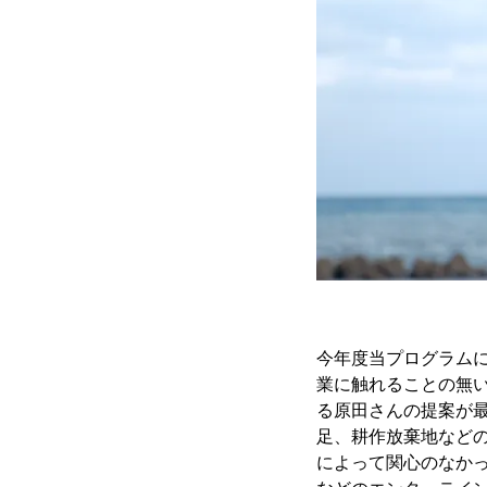
今年度当プログラム
業に触れることの無
る原田さんの提案が
足、耕作放棄地など
によって関心のなか