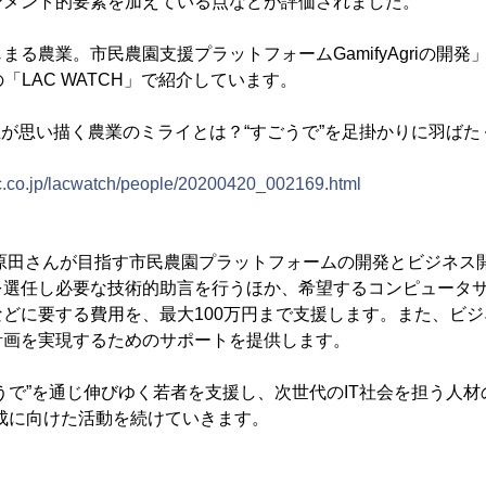
ンメント的要素を加えている点などが評価されました。
まる農業。市民農園支援プラットフォームGamifyAgriの開
「LAC WATCH」で紹介しています。
専生が思い描く農業のミライとは？“すごうで”を足掛かりに羽ばた
ac.co.jp/lacwatch/people/20200420_002169.html
、原田さんが目指す市民農園プラットフォームの開発とビジネス
を選任し必要な技術的助言を行うほか、希望するコンピュータ
どに要する費用を、最大100万円まで支援します。また、ビ
計画を実現するためのサポートを提供します。
うで”を通じ伸びゆく若者を支援し、次世代のIT社会を担う人
の達成に向けた活動を続けていきます。