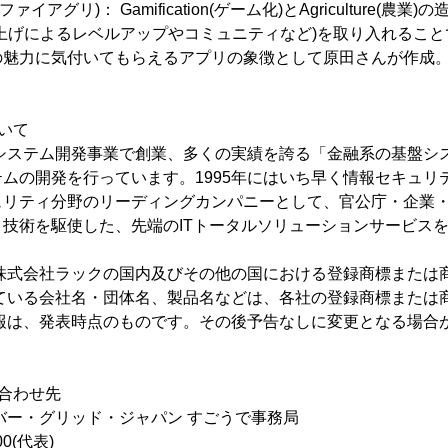
ゲーミファイアグリ)： Gamification(ゲーム化)とAgriculture(
上げによるレベルアップやコミュニティなど)を取り入れるこ
の魅力に気付いてもらえるアプリの象徴として原田さんが作成
いて
にシステム開発事業で創業、多くの実績を誇る「金融系の基盤シ
ムの開発を行っています。1995年にはいち早く情報セキュリ
ュリティ分野のリーディングカンパニーとして、官公庁・企業
技術を駆使した、先端のITトータルソリューションサービス
、株式会社ラックの国内及びその他の国における登録商標または
れている会社名・団体名、製品名などは、各社の登録商標または
情報は、発表時点のものです。その後予告なしに変更となる場合
合わせ先
バー・グリッド・ジャパン すごうで事務局
00(代表)