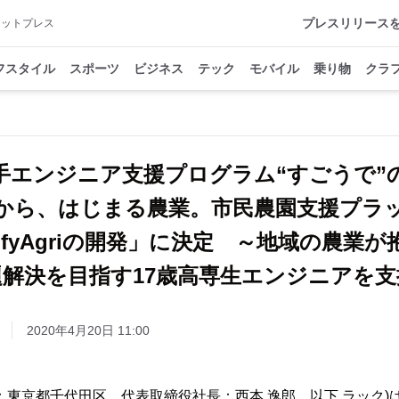
プレスリリース
アットプレス
フスタイル
スポーツ
ビジネス
テック
モバイル
乗り物
クラ
エンジニア支援プログラム“すごうで”の
から、はじまる農業。市民農園支援プラ
mifyAgriの開発」に決定 ～地域の農業が
題解決を目指す17歳高専生エンジニアを支
2020年4月20日 11:00
：東京都千代田区、代表取締役社長：西本 逸郎、以下 ラック)は