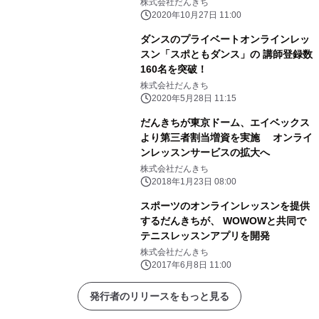
表会をオンラインで開催中
株式会社だんきち
2020年10月27日 11:00
ダンスのプライベートオンラインレッ
スン「スポともダンス」の 講師登録数
160名を突破！
株式会社だんきち
2020年5月28日 11:15
だんきちが東京ドーム、エイベックス
より第三者割当増資を実施 オンライ
ンレッスンサービスの拡大へ
株式会社だんきち
2018年1月23日 08:00
スポーツのオンラインレッスンを提供
するだんきちが、 WOWOWと共同で
テニスレッスンアプリを開発
株式会社だんきち
2017年6月8日 11:00
発行者のリリースをもっと見る