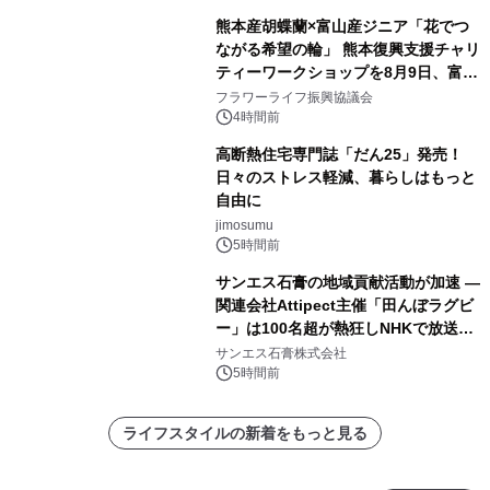
熊本産胡蝶蘭×富山産ジニア「花でつ
ながる希望の輪」 熊本復興支援チャリ
ティーワークショップを8月9日、富
山・射水で開催
フラワーライフ振興協議会
4時間前
高断熱住宅専門誌「だん25」発売！
日々のストレス軽減、暮らしはもっと
自由に
jimosumu
5時間前
サンエス石膏の地域貢献活動が加速 ―
関連会社Attipect主催「田んぼラグビ
ー」は100名超が熱狂しNHKで放送さ
れました。
サンエス石膏株式会社
5時間前
ライフスタイルの新着をもっと見る