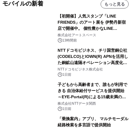
モバイルの新着
もっと見る
【初開催】人気スタンプ「LINE
FRIENDS」のアート展を 伊勢丹新宿
店で開催中。 個性豊かなLINE
FRIENDSの仲間たちが インテリアア
株式会社アートスペース
ートとして新たな魅力を発信。
13時間前
NTTドコモビジネス、チリ国営銅公社
(CODELCO)とIOWN(R) APNを活用し
た銅鉱山遠隔オペレーション高度化に
向けた調査・実証を開始
NTTドコモビジネス株式会社
1日前
子どもから高齢者まで、誰もが利用で
きる 自治体給付サービスを提供開始
～EYE-Portal(R)による15歳未満の本
人認証と デジタルデバイド対策で実現
株式会社NTTデータ関西
～
1日前
「乗換案内」アプリ、 マルチモーダル
経路検索を多言語で提供開始