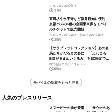
ジョルダン株式会社
1日前
東尋坊や永平寺など福井観光に便利！
京福バスの6種の企画乗車券をモバイ
ルチケットで販売開始
ジョルダン株式会社、京福バス株式会社
1日前
【サラブレッドコレクション】あの名
馬たちがだるまの姿に！ 「ふわころ
BIGだるまぬいぐるみ」をEC限定で受
注販売開始
株式会社エスケイジャパン
3日前
モバイルの新着をもっと見る
人気のプレスリリース
スヌーピーの湯が登場！ 「サウナのあ