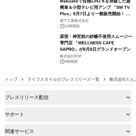
Makuakeで目標1341％を突破した超
簡単＆小型テレビ用アンプ 「SW TV
Plus」8月7日より一般販売開始！ ケ
5
ーブル1本つなぐだけ、テレビの音が
城下工業株式会社
ぐっと豊かに
12時間前
原宿・神宮前の砂糖不使用スムージー
専門店 「WELLNESS CAFE
SAPRO」が8月8日グランドオープン
6
株式会社RSF
5時間前
トップ
ライフスタイルのプレスリリース一覧
株式会社だん
プレスリリース配信
サポート
関連サービス