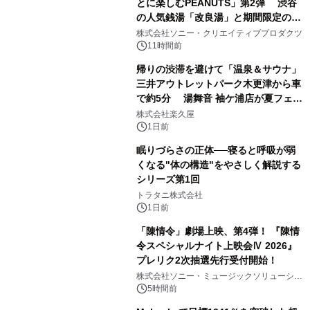
とに楽しむPEANUTS」第2弾 渋谷
の人気銭湯「改良湯」と期間限定のコ
1
ラボレーション サウナイキタイコラ
株式会社ソニー・クリエイティブプロダクツ
ボグッズも発売決定！
11時間前
帰りの渋滞を避けて「温泉＆サウナ」
三井アウトレットパーク木更津から車
で約5分 湯舞音 袖ケ浦店が夏フェア
2
メニューを提供
株式会社楽久屋
1日前
眠りづらさの正体──寝ると呼吸が弱
くなる"体の構造"をやさしく解説する
シリーズ第1回
3
トラタニ株式会社
1日前
「陳情令」劇場上映、第4弾！ 『陳情
令スペシャルナイト上映会Ⅳ 2026』
プレリク2次抽選先行受付開始！
4
株式会社ソニー・ミュージックソリューショ
ンズ
5時間前