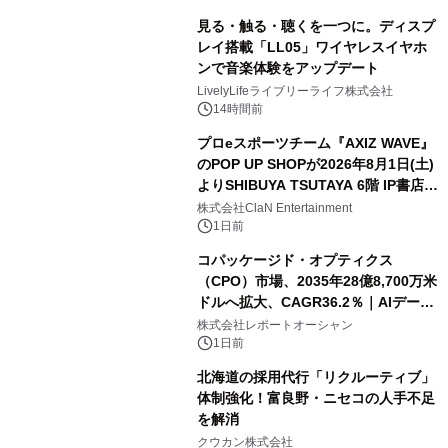
見る・触る・聴くを一つに。ディスプ
レイ搭載「LL05」ワイヤレスイヤホ
ンで音楽体験をアップデート
LivelyLifeライブリーライフ株式会社
14時間前
プロeスポーツチーム『AXIZ WAVE』
のPOP UP SHOPが2026年8月1日(土)
よりSHIBUYA TSUTAYA 6階 IP書店で
開催決定！！
株式会社ClaN Entertainment
1日前
コパッケージド・オプティクス
（CPO）市場、2035年28億8,700万米
ドルへ拡大、CAGR36.2％｜AIデータ
センター・高速光通信需要が成長を加
株式会社レポートオーシャン
速
1日前
北海道の採用代行「リクルーティブ」
体制強化！富良野・ニセコの人手不足
を解消
クウカン株式会社