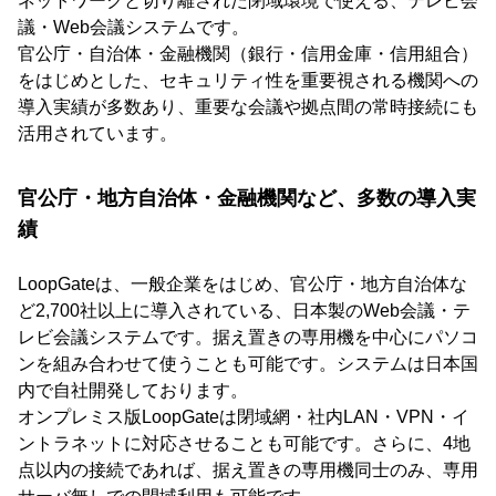
ネットワークと切り離された閉域環境で使える、テレビ会
議・Web会議システムです。
官公庁・自治体・金融機関（銀行・信用金庫・信用組合）
をはじめとした、セキュリティ性を重要視される機関への
導入実績が多数あり、重要な会議や拠点間の常時接続にも
活用されています。
官公庁・地方自治体・金融機関など、多数の導入実
績
LoopGateは、一般企業をはじめ、官公庁・地方自治体な
ど2,700社以上に導入されている、日本製のWeb会議・テ
レビ会議システムです。据え置きの専用機を中心にパソコ
ンを組み合わせて使うことも可能です。システムは日本国
内で自社開発しております。
オンプレミス版LoopGateは閉域網・社内LAN・VPN・イ
ントラネットに対応させることも可能です。さらに、4地
点以内の接続であれば、据え置きの専用機同士のみ、専用