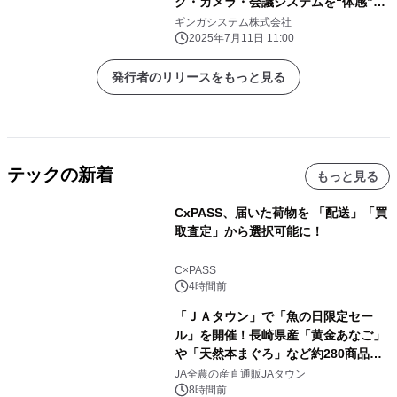
ク・カメラ・会議システムを“体感”で
選ぶ30分【ギンガシステム】
ギンガシステム株式会社
2025年7月11日 11:00
発行者のリリースをもっと見る
テックの新着
もっと見る
CxPASS、届いた荷物を 「配送」「買
取査定」から選択可能に！
C×PASS
4時間前
「ＪＡタウン」で「魚の日限定セー
ル」を開催！長崎県産「黄金あなご」
や「天然本まぐろ」など約280商品を
販売！～毎月１０日の定例企画～
JA全農の産直通販JAタウン
8時間前