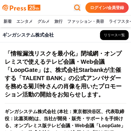
ログイン/会員登録
新着
エンタメ
グルメ
旅行
ファッション・美容
ライフスタ
ギンガシステム株式会社
リリース一覧
「情報漏洩リスクを最小化」閉域網・オンプ
レミスで使えるテレビ会議・Web会議
「LoopGate」は、株式会社Starbankが主催
する「TALENT BANK」の公式アンバサダー
を務める菊川怜さんの肖像を用いたプロモー
ション活動の開始をお知らせします。
ギンガシステム株式会社 (本社：東京都渋谷区、代表取締
役：比嘉英樹)は、当社が開発・販売・サポートを手掛け
る、オンプレミス版テレビ会議・Web会議「LoopGate」