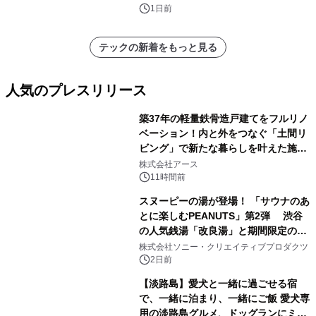
1日前
テックの新着をもっと見る
人気のプレスリリース
築37年の軽量鉄骨造戸建てをフルリノ
ベーション！内と外をつなぐ「土間リ
ビング」で新たな暮らしを叶えた施工
1
事例を株式会社アースが公開
株式会社アース
11時間前
スヌーピーの湯が登場！ 「サウナのあ
とに楽しむPEANUTS」第2弾 渋谷
の人気銭湯「改良湯」と期間限定のコ
2
ラボレーション サウナイキタイコラ
株式会社ソニー・クリエイティブプロダクツ
ボグッズも発売決定！
2日前
【淡路島】愛犬と一緒に過ごせる宿
で、一緒に泊まり、一緒にご飯 愛犬専
用の淡路島グルメ、ドッグランにミニ