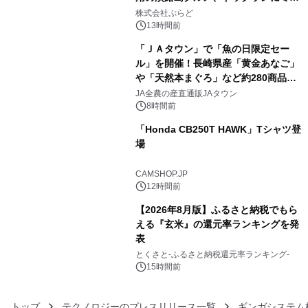
3
プール グランピングとトレーラーハウ
株式会社ぷらど
スの2施設で
13時間前
「ＪＡタウン」で「魚の日限定セー
ル」を開催！長崎県産「黄金あなご」
や「天然本まぐろ」など約280商品を
4
販売！～毎月１０日の定例企画～
JA全農の産直通販JAタウン
8時間前
「Honda CB250T HAWK」Tシャツ登
場
5
CAMSHOP.JP
12時間前
【2026年8月版】ふるさと納税でもら
える『玄米』の還元率ランキングを発
表
6
とくさと-ふるさと納税還元率ランキング-
15時間前
トップ
テクノロジーのプレスリリース一覧
ギンガシステム