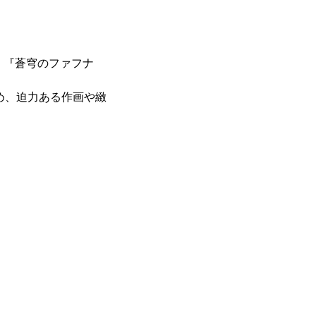
』『蒼穹のファフナ
め、迫力ある作画や緻