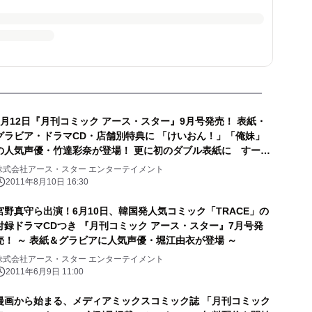
8月12日『月刊コミック アース・スター』9月号発売！ 表紙・
グラビア・ドラマCD・店舗別特典に 「けいおん！」「俺妹」
の人気声優・竹達彩奈が登場！ 更に初のダブル表紙に すーぱ
ーそに子 登場
株式会社アース・スター エンターテイメント
2011年8月10日 16:30
宮野真守ら出演！6月10日、韓国発人気コミック「TRACE」の
付録ドラマCDつき 『月刊コミック アース・スター』7月号発
売！ ～ 表紙＆グラビアに人気声優・堀江由衣が登場 ～
株式会社アース・スター エンターテイメント
2011年6月9日 11:00
漫画から始まる、メディアミックスコミック誌 「月刊コミック