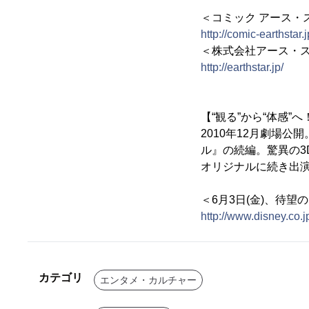
＜コミック アース・ス
http://comic-earthstar.j
＜株式会社アース・
http://earthstar.jp/
【“観る”から“体感
2010年12月劇場
ル』の続編。驚異の3
オリジナルに続き出
＜6月3日(金)、待望の
http://www.disney.co.jp
カテゴリ
エンタメ・カルチャー