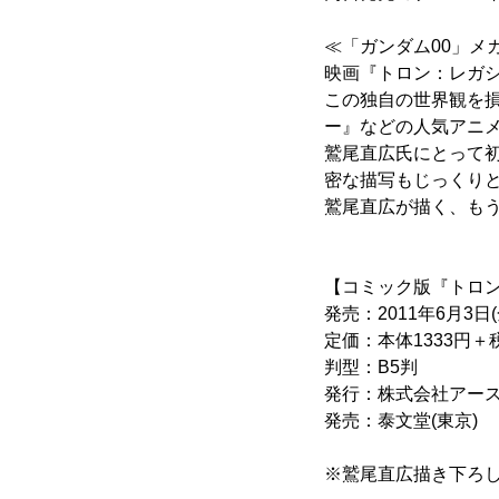
≪「ガンダム00」メ
映画『トロン：レガ
この独自の世界観を
ー』などの人気アニメ
鷲尾直広氏にとって
密な描写もじっくり
鷲尾直広が描く、も
【コミック版『トロ
発売：2011年6月3日(
定価：本体1333円＋
判型：B5判
発行：株式会社アース
発売：泰文堂(東京)
※鷲尾直広描き下ろ