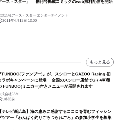
アース・スター」 創刊号掲載コミックのweb無料配信を開始
株式会社アース・スター エンターテイメント
2011年4月12日 13:00
もっと見る
『FUNBOO(ファンブー)』が、スシローとGAZOO Racing 初
コラボキャンペーンに登場 全国のスシロー店舗でGR 4車種
の FUNBOO(ミニカー)付きメニューが展開されます
株式会社JAM
5時間前
【テレビ新広島】海の恵みに感謝するココロを育むフィッシン
グツアー「わんぱく釣りごろつられごろ」の参加小学生を募集