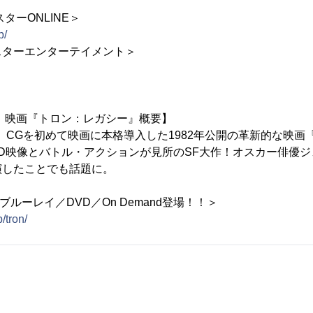
ターONLINE＞
p/
スターエンターテイメント＞
”へ！映画『トロン：レガシー』概要】
公開。CGを初めて映画に本格導入した1982年公開の革新的な映
D映像とバトル・アクションが見所のSF大作！オスカー俳優
演したことでも話題に。
ブルーレイ／DVD／On Demand登場！！＞
/tron/