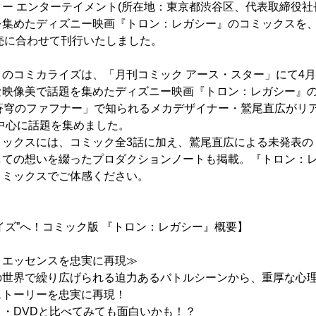
ー エンターテイメント(所在地：東京都渋谷区、代表取締役社長
集めたディズニー映画『トロン：レガシー』のコミックスを、本
売に合わせて刊行いたしました。
のコミカライズは、「月刊コミック アース・スター」にて4月
な映像美で話題を集めたディズニー映画『トロン：レガシー』
「蒼穹のファフナー」で知られるメカデザイナー・鷲尾直広がリ
中心に話題を集めました。
ミックスには、コミック全3話に加え、鷲尾直広による未発表の
しての想いを綴ったプロダクションノートも掲載。『トロン：
コミックスでご体感ください。
ライズ”へ！コミック版 『トロン：レガシー』概要】
とエッセンスを忠実に再現≫
の世界で繰り広げられる迫力あるバトルシーンから、重厚な心
ストーリーを忠実に再現！
・DVDと比べてみても面白いかも！？