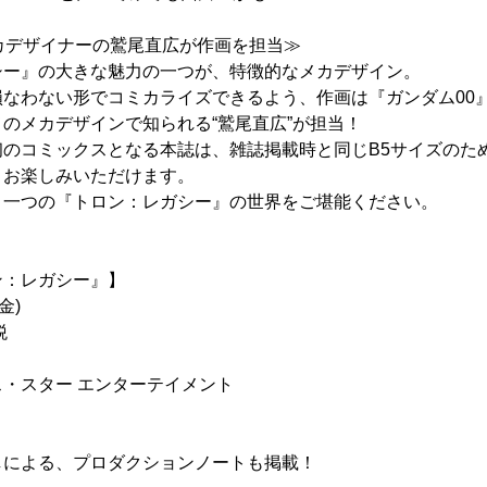
カデザイナーの鷲尾直広が作画を担当≫
シー』の大きな魅力の一つが、特徴的なメカデザイン。
損なわない形でコミカライズできるよう、作画は『ガンダム00
のメカデザインで知られる“鷲尾直広”が担当！
初のコミックスとなる本誌は、雑誌掲載時と同じB5サイズのた
とお楽しみいただけます。
う一つの『トロン：レガシー』の世界をご堪能ください。
ン：レガシー』】
金)
税
・スター エンターテイメント
しによる、プロダクションノートも掲載！