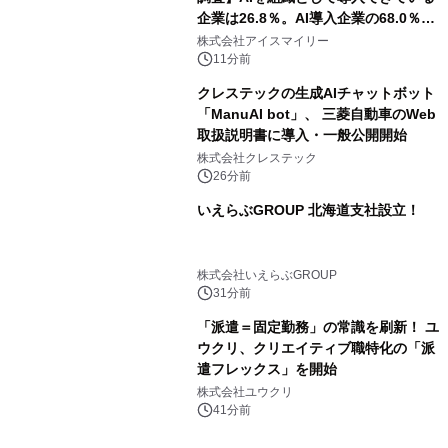
企業は26.8％。AI導入企業の68.0％
が、自社でのAI導入・活用は「上手く
株式会社アイスマイリー
いっている」と回答
11分前
クレステックの生成AIチャットボット
「ManuAI bot」、 三菱自動車のWeb
取扱説明書に導入・一般公開開始
株式会社クレステック
26分前
いえらぶGROUP 北海道支社設立！
株式会社いえらぶGROUP
31分前
「派遣＝固定勤務」の常識を刷新！ ユ
ウクリ、クリエイティブ職特化の「派
遣フレックス」を開始
株式会社ユウクリ
41分前