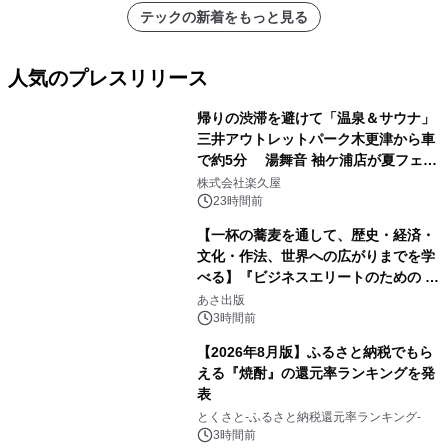
テックの新着をもっと見る
人気のプレスリリース
帰りの渋滞を避けて「温泉＆サウナ」
三井アウトレットパーク木更津から車
で約5分 湯舞音 袖ケ浦店が夏フェア
1
メニューを提供
株式会社楽久屋
23時間前
【一杯の蕎麦を通して、歴史・経済・
文化・作法、世界への広がりまでを学
べる】『ビジネスエリートのための 教
2
養としての蕎麦』2026年8月25日
あさ出版
（火）発売
3時間前
【2026年8月版】ふるさと納税でもら
える『焼酎』の還元率ランキングを発
表
3
とくさと-ふるさと納税還元率ランキング-
3時間前