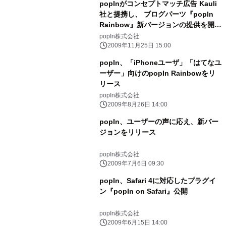
popInがコンセプトマッチ広告 Kauli
社と提携し、 ブログパーツ『popIn
Rainbow』新バージョンの提供を開
始！
popIn株式会社
2009年11月25日 15:00
popIn、「iPhoneユーザ」「はてなユ
ーザー」向けのpopIn Rainbowをリ
リース
popIn株式会社
2009年8月26日 14:00
popIn、ユーザーの声に応え、新バー
ジョンをリリース
popIn株式会社
2009年7月6日 09:30
popIn、Safari 4に対応したプラグイ
ン『popIn on Safari』公開
popIn株式会社
2009年6月15日 14:00