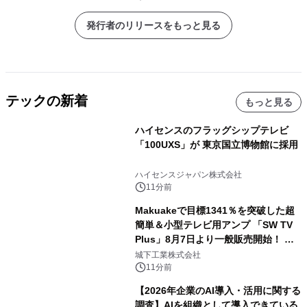
発行者のリリースをもっと見る
テックの新着
もっと見る
ハイセンスのフラッグシップテレビ
「100UXS」が 東京国立博物館に採用
ハイセンスジャパン株式会社
11分前
Makuakeで目標1341％を突破した超
簡単＆小型テレビ用アンプ 「SW TV
Plus」8月7日より一般販売開始！ ケ
ーブル1本つなぐだけ、テレビの音が
城下工業株式会社
ぐっと豊かに
11分前
【2026年企業のAI導入・活用に関する
調査】AIを組織として導入できている