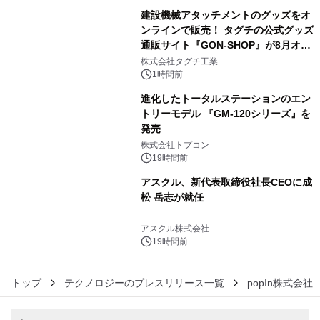
建設機械アタッチメントのグッズをオ
ンラインで販売！ タグチの公式グッズ
通販サイト『GON-SHOP』が8月オー
4
プン
株式会社タグチ工業
1時間前
進化したトータルステーションのエン
トリーモデル 『GM-120シリーズ』を
発売
5
株式会社トプコン
19時間前
アスクル、新代表取締役社長CEOに成
松 岳志が就任
6
アスクル株式会社
19時間前
トップ
テクノロジーのプレスリリース一覧
popIn株式会社