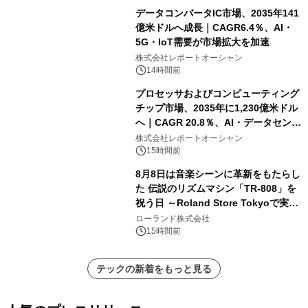
データコンバータIC市場、2035年141
億米ドルへ成長｜CAGR6.4％、AI・
5G・IoT需要が市場拡大を加速
株式会社レポートオーシャン
14時間前
プロセッサおよびコンピューティング
チップ市場、2035年に1,230億米ドル
へ｜CAGR 20.8％、AI・データセンタ
ー需要が成長を牽引
株式会社レポートオーシャン
15時間前
8月8日は音楽シーンに革新をもたらし
た 伝説のリズムマシン「TR-808」を
祝う日 ～Roland Store Tokyoで実機
を展示しての 記念キャンペーンを開
ローランド株式会社
催 英国ラジオ「NTS」の 特別プログ
15時間前
ラムや、「TR-808」を愛する伝説的
アーティストを フィーチャーしたアニ
テックの新着をもっと見る
メーションを公開～