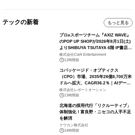
テックの新着
もっと見る
プロeスポーツチーム『AXIZ WAVE』
のPOP UP SHOPが2026年8月1日(土)
よりSHIBUYA TSUTAYA 6階 IP書店で
開催決定！！
株式会社ClaN Entertainment
12時間前
コパッケージド・オプティクス
（CPO）市場、2035年28億8,700万米
ドルへ拡大、CAGR36.2％｜AIデータ
センター・高速光通信需要が成長を加
株式会社レポートオーシャン
速
13時間前
北海道の採用代行「リクルーティブ」
体制強化！富良野・ニセコの人手不足
を解消
クウカン株式会社
14時間前