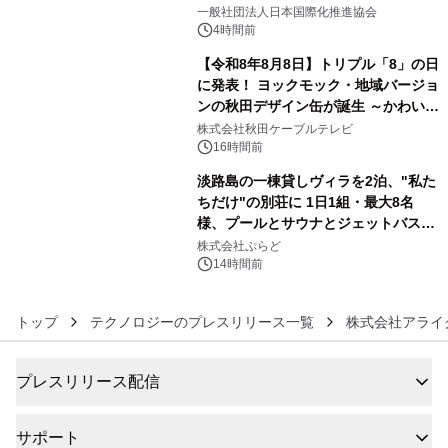
4
一般社団法人日本国際化推進協会
4時間前
【令和8年8月8日】トリプル「8」の日
に発表！ ヨックモック・地域バージョ
ンの秋田デザイン缶が誕生 ～かわいい
5
秋田犬の子犬と秋田の四季と名所を巡
株式会社秋田ケーブルテレビ
るパッケージ～ 9月1日(火)秋田県内で
16時間前
販売開始
淡路島の一棟貸しヴィラを2泊、"私た
ちだけ"の別荘に 1日1組・最大8名
様、プールとサウナとジェットバス付
6
きで Villa Mon Temps AWAJIの連泊
株式会社ぷらど
素泊りプラン
14時間前
トップ
テクノロジーのプレスリリース一覧
株式会社アライ
プレスリリース配信
サポート