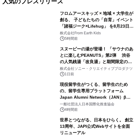
人気のプレスリリース
フロムアースキッズ × 地域 × 大学生が
創る、 子どもたちの「自育」イベント
「諸福ジーク×Lifehug」 を8月23日
1
(日)開催
株式会社From Earth Kids
5時間前
スヌーピーの湯が登場！ 「サウナのあ
とに楽しむPEANUTS」第2弾 渋谷
の人気銭湯「改良湯」と期間限定のコ
2
ラボレーション サウナイキタイコラ
株式会社ソニー・クリエイティブプロダクツ
ボグッズも発売決定！
1日前
現役留学生がつくる、留学生のため
の、留学生専用プラットフォーム
Japan Alumni Network（JAN）β版
3
をリリース
一般社団法人日本国際化推進協会
4時間前
世界とつながる、日本をひらく。 創立
13周年、JAPI公式Webサイトを全面
リニューアル