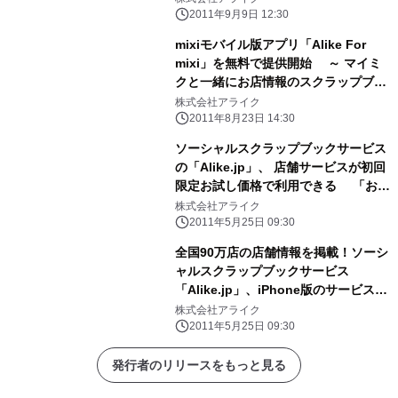
2011年9月9日 12:30
mixiモバイル版アプリ「Alike For
mixi」を無料で提供開始 ～ マイミ
クと一緒にお店情報のスクラップブッ
クをつくろう！ ～
株式会社アライク
2011年8月23日 14:30
ソーシャルスクラップブックサービス
の「Alike.jp」、 店舗サービスが初回
限定お試し価格で利用できる 「おた
めしモニター イチオシ！」5月25日提
株式会社アライク
供開始！
2011年5月25日 09:30
全国90万店の店舗情報を掲載！ソーシ
ャルスクラップブックサービス
「Alike.jp」、iPhone版のサービス開
始
株式会社アライク
2011年5月25日 09:30
発行者のリリースをもっと見る