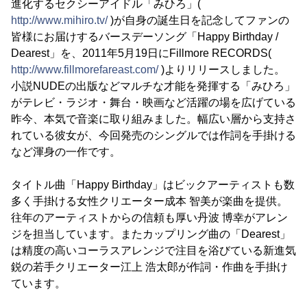
進化するセクシーアイドル「みひろ」(
http://www.mihiro.tv/
)が自身の誕生日を記念してファンの
皆様にお届けするバースデーソング「Happy Birthday /
Dearest」を、2011年5月19日にFillmore RECORDS(
http://www.fillmorefareast.com/
)よりリリースしました。
小説NUDEの出版などマルチな才能を発揮する「みひろ」
がテレビ・ラジオ・舞台・映画など活躍の場を広げている
昨今、本気で音楽に取り組みました。幅広い層から支持さ
れている彼女が、今回発売のシングルでは作詞を手掛ける
など渾身の一作です。
タイトル曲「Happy Birthday」はビックアーティストも数
多く手掛ける女性クリエーター成本 智美が楽曲を提供。
往年のアーティストからの信頼も厚い丹波 博幸がアレン
ジを担当しています。またカップリング曲の「Dearest」
は精度の高いコーラスアレンジで注目を浴びている新進気
鋭の若手クリエーター江上 浩太郎が作詞・作曲を手掛け
ています。