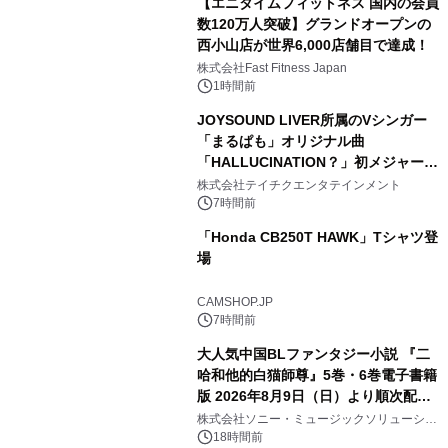
【エニタイムフィットネス 国内の会員
数120万人突破】グランドオープンの
西小山店が世界6,000店舗目で達成！
株式会社Fast Fitness Japan
1時間前
JOYSOUND LIVER所属のVシンガー
「まるぱも」オリジナル曲
「HALLUCINATION？」初メジャー配
信リリース決定！
株式会社テイチクエンタテインメント
7時間前
「Honda CB250T HAWK」Tシャツ登
場
CAMSHOP.JP
7時間前
大人気中国BLファンタジー小説 『二
哈和他的白猫師尊』5巻・6巻電子書籍
版 2026年8月9日（日）より順次配信
開始
株式会社ソニー・ミュージックソリューショ
ンズ
18時間前