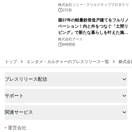
5
ラボレーション サウナイキタイコラ
株式会社ソニー・クリエイティブプロダクツ
ボグッズも発売決定！
2日前
築37年の軽量鉄骨造戸建てをフルリノ
ベーション！内と外をつなぐ「土間リ
ビング」で新たな暮らしを叶えた施工
6
事例を株式会社アースが公開
株式会社アース
6時間前
トップ
エンタメ・カルチャーのプレスリリース一覧
株式会
プレスリリース配信
サポート
関連サービス
•
運営会社