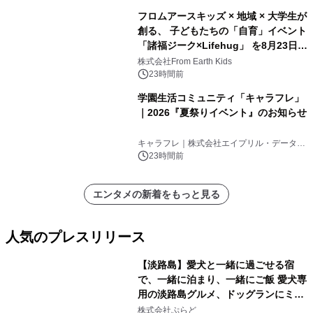
フロムアースキッズ × 地域 × 大学生が
創る、 子どもたちの「自育」イベント
「諸福ジーク×Lifehug」 を8月23日
(日)開催
株式会社From Earth Kids
23時間前
学園生活コミュニティ「キャラフレ」
｜2026『夏祭りイベント』のお知らせ
キャラフレ｜株式会社エイプリル・データ・
デザインズ
23時間前
エンタメの新着をもっと見る
人気のプレスリリース
【淡路島】愛犬と一緒に過ごせる宿
で、一緒に泊まり、一緒にご飯 愛犬専
用の淡路島グルメ、ドッグランにミニ
1
プール グランピングとトレーラーハウ
株式会社ぷらど