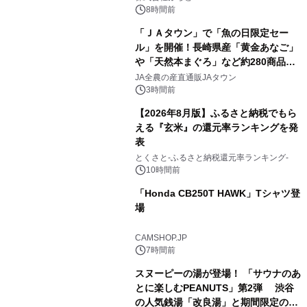
スの2施設で
8時間前
「ＪＡタウン」で「魚の日限定セー
ル」を開催！長崎県産「黄金あなご」
や「天然本まぐろ」など約280商品を
2
販売！～毎月１０日の定例企画～
JA全農の産直通販JAタウン
3時間前
【2026年8月版】ふるさと納税でもら
える『玄米』の還元率ランキングを発
表
3
とくさと-ふるさと納税還元率ランキング-
10時間前
「Honda CB250T HAWK」Tシャツ登
場
4
CAMSHOP.JP
7時間前
スヌーピーの湯が登場！ 「サウナのあ
とに楽しむPEANUTS」第2弾 渋谷
の人気銭湯「改良湯」と期間限定のコ