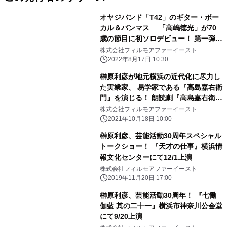
オヤジバンド「T42」のギター・ボー
カル＆バンマス 「高嶋徳光」が70
歳の節目に初ソロデビュー！ 第一弾
「愛する音／恋する愛のうた」8/17デ
株式会社フィルモアファーイースト
ジタル配信スタート！
2022年8月17日 10:30
榊原利彦が地元横浜の近代化に尽力し
た実業家、 易学家である『高島嘉右衛
門』を演じる！ 朗読劇『高島嘉右衛門
列伝 横濱之龍神』 横浜関内ホールに
株式会社フィルモアファーイースト
て10/26-27上演
2021年10月18日 10:00
榊原利彦、芸能活動30周年スペシャル
トークショー！ 『天才の仕事』横浜情
報文化センターにて12/1上演
株式会社フィルモアファーイースト
2019年11月20日 17:00
榊原利彦、芸能活動30周年！ 『七慟
伽藍 其の二十一』横浜市神奈川公会堂
にて9/20上演