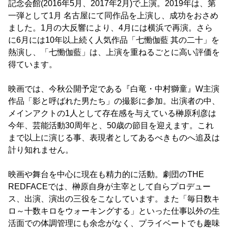
記念会館(2016年5月、2017年2月)で上演。2019年は、第
一弾として1月 名古屋にて同作品を上演し、成功をおさめ
ました。1月の大反響により、4月には横浜で再演。さら
に6月には10年以上続く人気作品「七慟伽藍 其の二十」を
熱演し、「七慟伽藍」は、上演を重ねるごとに高い評価を
得ています。
映画では、今秋公開予定である『白竜・中村獅童』W主演
作品「影と呼ばれた男たち」の撮影に参加。出演者の中、
メインアクトの1人として存在感を与えている榊原利彦は
今年、芸能活動30周年と、50歳の節目を迎えます。これ
まで以上に演じる事、表現者としてあるべきものへ追及は
計り知れません。
映画や舞台を中心に現在も精力的に活動。劇団のTHE
REDFACEでは、榊原自身が主宰として自らプロデュー
ス、出演、演出の三役をこなしています。また「毎日数キ
ロ～十数キロをウォーキングする」といった仕事以外の生
活面での体調管理にも余念がなく、プライベートでも趣味