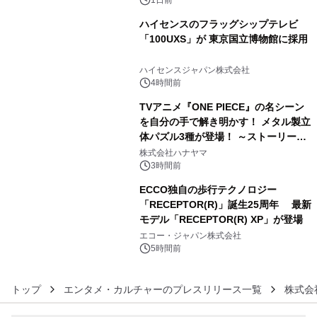
ハイセンスのフラッグシップテレビ
「100UXS」が 東京国立博物館に採用
4
ハイセンスジャパン株式会社
4時間前
TVアニメ『ONE PIECE』の名シーン
を自分の手で解き明かす！ メタル製立
体パズル3種が登場！ ～ストーリーと
5
ギミックが融合した 大人の体験型パズ
株式会社ハナヤマ
ルが8月7日(金)12時より先行予約受付
3時間前
開始～
ECCO独自の歩行テクノロジー
「RECEPTOR(R)」誕生25周年 最新
モデル「RECEPTOR(R) XP」が登場
6
エコー・ジャパン株式会社
5時間前
トップ
エンタメ・カルチャーのプレスリリース一覧
株式会