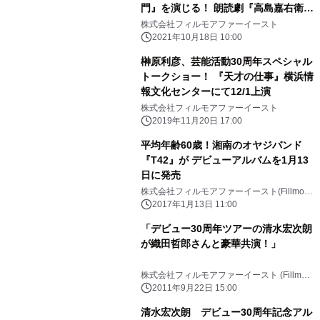
門』を演じる！ 朗読劇『高島嘉右衛門
列伝 横濱之龍神』 横浜関内ホールに
株式会社フィルモアファーイースト
て10/26-27上演
2021年10月18日 10:00
榊原利彦、芸能活動30周年スペシャル
トークショー！ 『天才の仕事』横浜情
報文化センターにて12/1上演
株式会社フィルモアファーイースト
2019年11月20日 17:00
平均年齢60歳！湘南のオヤジバンド
『T42』が デビューアルバムを1月13
日に発売
株式会社フィルモアファーイースト(Fillmore
Far East Inc.)
2017年1月13日 11:00
「デビュー30周年ツアーの清水宏次朗
が織田哲郎さんと豪華共演！」
株式会社フィルモアファーイースト (Fillmore
Far East Inc.)
2011年9月22日 15:00
清水宏次朗 デビュー30周年記念アル