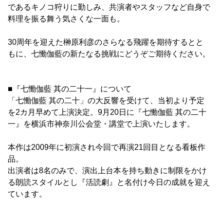
であるキノコ狩りに勤しみ、共演者やスタッフなど自身で
料理を振る舞う気さくな一面も。
30周年を迎えた榊原利彦のさらなる飛躍を期待するとと
もに、七慟伽藍の新たなる挑戦にどうぞご期待ください。
■『七慟伽藍 其の二十一』について
「七慟伽藍 其の二十」の大反響を受けて、当初より予定
を2カ月早めて上演決定。9月20日に『七慟伽藍 其の二十
一』を横浜市神奈川公会堂・講堂で上演いたします。
本作は2009年に初演され今回で再演21回目となる看板作
品。
出演者は8名のみで、演出上台本を持ち動きに制限をかけ
る朗読スタイルとし『活読劇』と名付け今日の成就を迎え
ています。