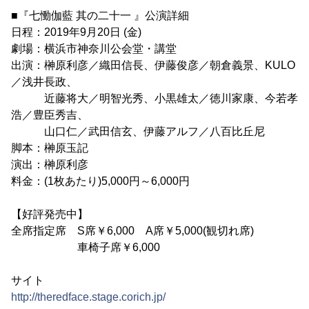
■『七慟伽藍 其の二十一 』公演詳細
日程：2019年9月20日 (金)
劇場：横浜市神奈川公会堂・講堂
出演：榊原利彦／織田信長、伊藤俊彦／朝倉義景、KULO
／浅井長政、
近藤将大／明智光秀、小黒雄太／徳川家康、今若孝
浩／豊臣秀吉、
山口仁／武田信玄、伊藤アルフ／八百比丘尼
脚本：榊原玉記
演出：榊原利彦
料金：(1枚あたり)5,000円～6,000円
【好評発売中】
全席指定席 S席￥6,000 A席￥5,000(観切れ席)
車椅子席￥6,000
サイト
http://theredface.stage.corich.jp/