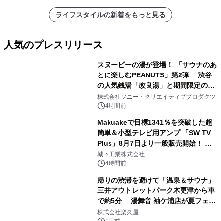
ライフスタイルの新着をもっと見る
人気のプレスリリース
スヌーピーの湯が登場！ 「サウナのあ
とに楽しむPEANUTS」第2弾 渋谷
の人気銭湯「改良湯」と期間限定のコ
1
ラボレーション サウナイキタイコラ
株式会社ソニー・クリエイティブプロダクツ
ボグッズも発売決定！
4時間前
Makuakeで目標1341％を突破した超
簡単＆小型テレビ用アンプ 「SW TV
Plus」8月7日より一般販売開始！ ケ
2
ーブル1本つなぐだけ、テレビの音が
城下工業株式会社
ぐっと豊かに
4時間前
帰りの渋滞を避けて「温泉＆サウナ」
三井アウトレットパーク木更津から車
で約5分 湯舞音 袖ケ浦店が夏フェア
3
メニューを提供
株式会社楽久屋
1日前