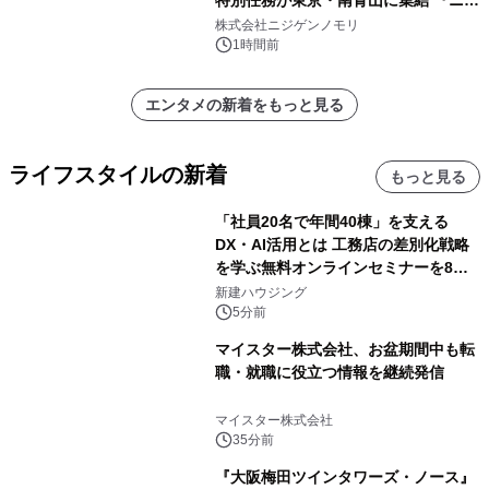
ゲンノモリ POPUPストア in Annex
株式会社ニジゲンノモリ
Aoyama』
1時間前
エンタメの新着をもっと見る
ライフスタイルの新着
もっと見る
「社員20名で年間40棟」を支える
DX・AI活用とは 工務店の差別化戦略
を学ぶ無料オンラインセミナーを8月
20日に開催
新建ハウジング
5分前
マイスター株式会社、お盆期間中も転
職・就職に役立つ情報を継続発信
マイスター株式会社
35分前
『大阪梅田ツインタワーズ・ノース』