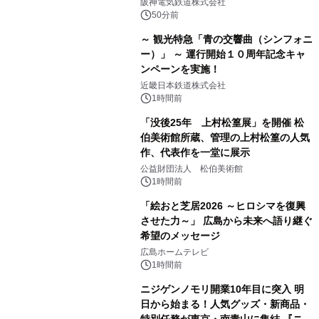
阪神電気鉄道株式会社
50分前
～ 観光特急「青の交響曲（シンフォニ
ー）」 ～ 運行開始１０周年記念キャ
ンペーンを実施！
近畿日本鉄道株式会社
1時間前
「没後25年 上村松篁展」を開催 松
伯美術館所蔵、管理の上村松篁の人気
作、代表作を一堂に展示
公益財団法人 松伯美術館
1時間前
「絵おと芝居2026 ～ヒロシマを復興
させた力～」 広島から未来へ語り継ぐ
希望のメッセージ
広島ホームテレビ
1時間前
ニジゲンノモリ開業10年目に突入 明
日から始まる！人気グッズ・新商品・
特別任務が東京・南青山に集結 『ニジ