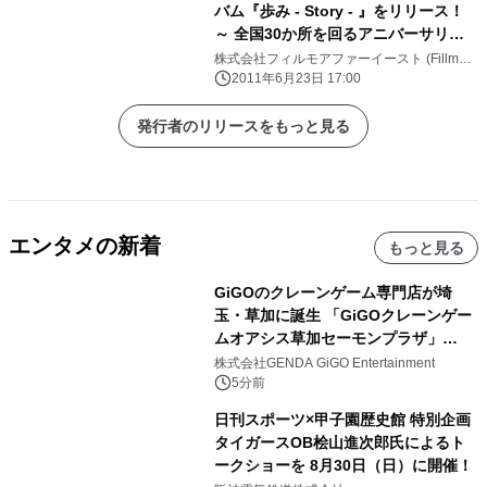
バム『歩み - Story - 』をリリース！
～ 全国30か所を回るアニバーサリー
ツアーもスタート！ ～
株式会社フィルモアファーイースト (Fillmore
Far East Inc.)
2011年6月23日 17:00
発行者のリリースをもっと見る
エンタメの新着
もっと見る
GiGOのクレーンゲーム専門店が埼
玉・草加に誕生 「GiGOクレーンゲー
ムオアシス草加セーモンプラザ」
2026年8月7日(金)10時グランドオープ
株式会社GENDA GiGO Entertainment
ン
5分前
日刊スポーツ×甲子園歴史館 特別企画
タイガースOB桧山進次郎氏によるト
ークショーを 8月30日（日）に開催！