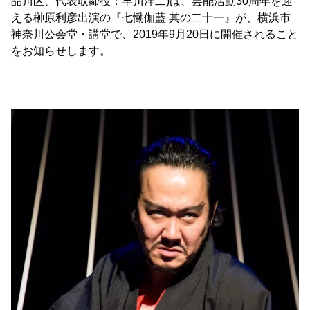
品川区、代表取締役：早川洋二)は、芸能活動30周年を迎
える榊原利彦出演の『七慟伽藍 其の二十一』が、横浜市
神奈川公会堂・講堂で、2019年9月20日に開催されること
をお知らせします。