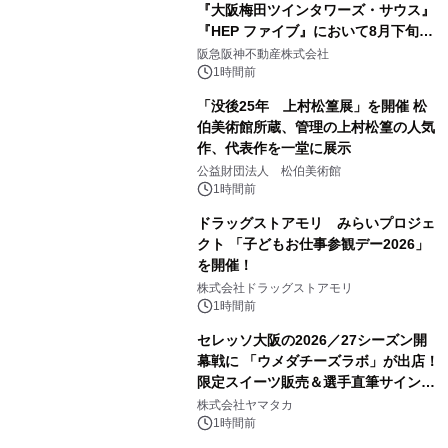
『大阪梅田ツインタワーズ・サウス』
『HEP ファイブ』において8月下旬か
ら 「オフサイト型コーポレートPPA」
阪急阪神不動産株式会社
による 再生可能エネルギー電力の使用
1時間前
を開始します
「没後25年 上村松篁展」を開催 松
伯美術館所蔵、管理の上村松篁の人気
作、代表作を一堂に展示
公益財団法人 松伯美術館
1時間前
ドラッグストアモリ みらいプロジェ
クト 「子どもお仕事参観デー2026」
を開催！
株式会社ドラッグストアモリ
1時間前
セレッソ大阪の2026／27シーズン開
幕戦に 「ウメダチーズラボ」が出店！
限定スイーツ販売＆選手直筆サイング
ッズが当たる抽選会を 8月8日に開催
株式会社ヤマタカ
1時間前