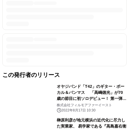
この発行者のリリース
オヤジバンド「T42」のギター・ボー
カル＆バンマス 「高嶋徳光」が70
歳の節目に初ソロデビュー！ 第一弾
「愛する音／恋する愛のうた」8/17デ
株式会社フィルモアファーイースト
ジタル配信スタート！
2022年8月17日 10:30
榊原利彦が地元横浜の近代化に尽力し
た実業家、 易学家である『高島嘉右衛