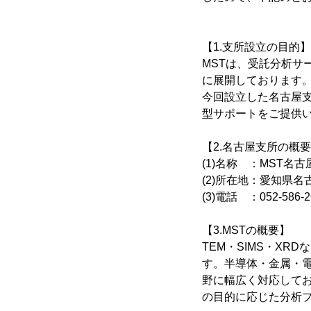
【1.支所設立の目的】
MSTは、受託分析
に展開しております
今回設立した名古屋
型サポートをご提供
【2.名古屋支所の概
(1)名称 ：MST名
(2)所在地：愛知県名古
(3)電話 ：052-586-2
【3.MSTの概要】
TEM・SIMS・X
す。半導体・金属・
野に幅広く対応して
の目的に応じた分析