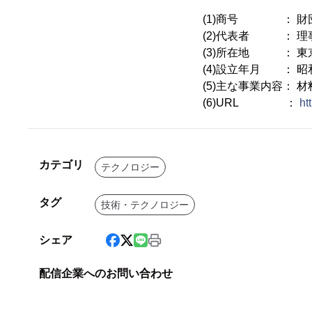
(1)商号 ： 財
(2)代表者 ： 理
(3)所在地 ： 東京
(4)設立年月 ： 昭
(5)主な事業内容：
(6)URL ：
ht
カテゴリ
テクノロジー
タグ
技術・テクノロジー
シェア
配信企業へのお問い合わせ