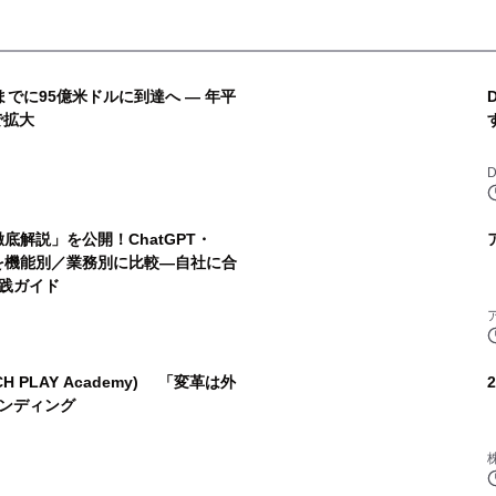
までに95億米ドルに到達へ ― 年平
で拡大
D
徹底解説」を公開！ChatGPT・
audeを機能別／業務別に比較―自社に合
実践ガイド
 PLAY Academy) 「変革は外
ンディング