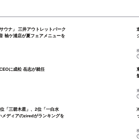
サウナ」 三井アウトレットパーク
音 袖ケ浦店が夏フェアメニューを
2
EOに成松 岳志が就任
4
3位「三碧木星」、2位「一白水
メディアのziredがランキングを
6