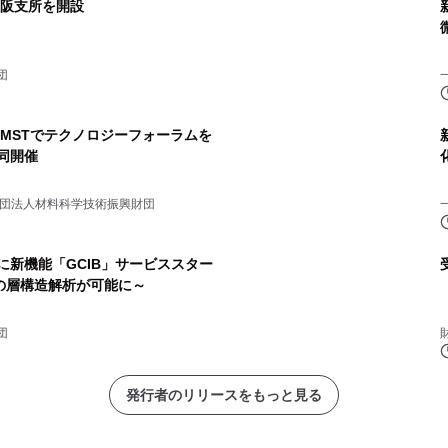
大阪支所を開設
団
GroupとMSTでテクノロジーフォーラムを
共同開催
up、一般財団法人材料科学技術振興財団
」に新機能「GCIB」サービススター
の層構造解析が可能に～
団
発行者のリリースをもっと見る