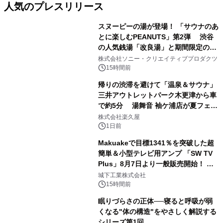
人気のプレスリリース
スヌーピーの湯が登場！ 「サウナのあ
とに楽しむPEANUTS」第2弾 渋谷
の人気銭湯「改良湯」と期間限定のコ
1
ラボレーション サウナイキタイコラ
株式会社ソニー・クリエイティブプロダクツ
ボグッズも発売決定！
15時間前
帰りの渋滞を避けて「温泉＆サウナ」
三井アウトレットパーク木更津から車
で約5分 湯舞音 袖ケ浦店が夏フェア
2
メニューを提供
株式会社楽久屋
1日前
Makuakeで目標1341％を突破した超
簡単＆小型テレビ用アンプ 「SW TV
Plus」8月7日より一般販売開始！ ケ
3
ーブル1本つなぐだけ、テレビの音が
城下工業株式会社
ぐっと豊かに
15時間前
眠りづらさの正体──寝ると呼吸が弱
くなる"体の構造"をやさしく解説する
シリーズ第1回