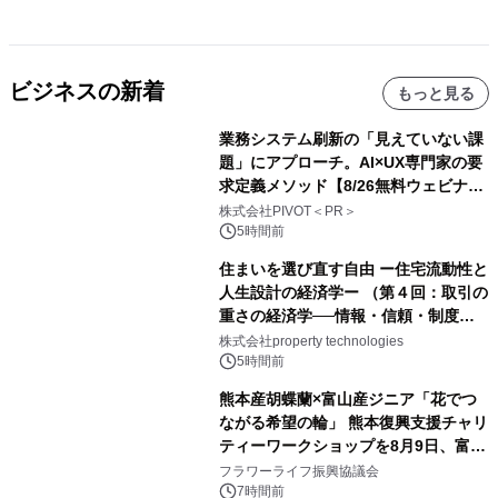
ビジネスの新着
もっと見る
業務システム刷新の「見えていない課
題」にアプローチ。AI×UX専門家の要
求定義メソッド【8/26無料ウェビナ
ー】株式会社PIVOT
株式会社PIVOT＜PR＞
5時間前
住まいを選び直す自由 ー住宅流動性と
人生設計の経済学ー （第４回：取引の
重さの経済学──情報・信頼・制度を
PropTechはどう組み替えるか）｜
株式会社property technologies
PropTech-Lab
5時間前
熊本産胡蝶蘭×富山産ジニア「花でつ
ながる希望の輪」 熊本復興支援チャリ
ティーワークショップを8月9日、富
山・射水で開催
フラワーライフ振興協議会
7時間前