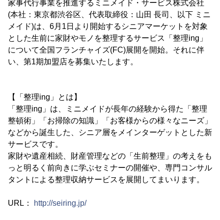
家事代行事業を推進するミニメイド・サービス株式会社
(本社：東京都渋谷区、代表取締役：山田 長司、以下 ミニ
メイド)は、6月1日より開始するシニアマーケットを対象
とした生前に家財やモノを整理するサービス「整理ing」
について全国フランチャイズ(FC)展開を開始。それに伴
い、第1期加盟店を募集いたします。
【「整理ing」とは】
「整理ing」は、ミニメイドが長年の経験から得た「整理
整頓術」「お掃除の知識」「お客様からの様々なニーズ」
などから誕生した、シニア層をメインターゲットとした新
サービスです。
家財や遺産相続、財産管理などの「生前整理」の考えをも
っと明るく前向きに学ぶセミナーの開催や、専門コンサル
タントによる整理収納サービスを展開してまいります。
URL：
http://seiring.jp/