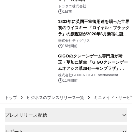
4
トラタニ株式会社
1日前
1833年に英国王室御用達を賜った世界
初のウイスキー 『ロイヤル・ブラック
ラ』の旗艦店が2026年6月新宿に誕
5
生 バカルディ ジャパンと連携した
株式会社ティグリス
没入型バー「BAR Arca」
16時間前
GiGOのクレーンゲーム専門店が埼
玉・草加に誕生 「GiGOクレーンゲー
ムオアシス草加セーモンプラザ」
6
2026年8月7日(金)10時グランドオープ
株式会社GENDA GiGO Entertainment
ン
11時間前
トップ
ビジネスのプレスリリース一覧
ミニメイド・サービ
プレスリリース配信
サポート