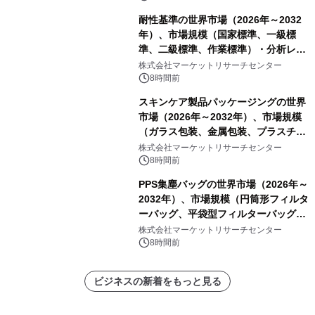
耐性基準の世界市場（2026年～2032
年）、市場規模（国家標準、一級標
準、二級標準、作業標準）・分析レポ
ートを発表
株式会社マーケットリサーチセンター
8時間前
スキンケア製品パッケージングの世界
市場（2026年～2032年）、市場規模
（ガラス包装、金属包装、プラスチッ
ク包装、その他）・分析レポートを発
株式会社マーケットリサーチセンター
表
8時間前
PPS集塵バッグの世界市場（2026年～
2032年）、市場規模（円筒形フィルタ
ーバッグ、平袋型フィルターバッグ、
プリーツフィルターバッグ、その
株式会社マーケットリサーチセンター
他）・分析レポートを発表
8時間前
ビジネスの新着をもっと見る