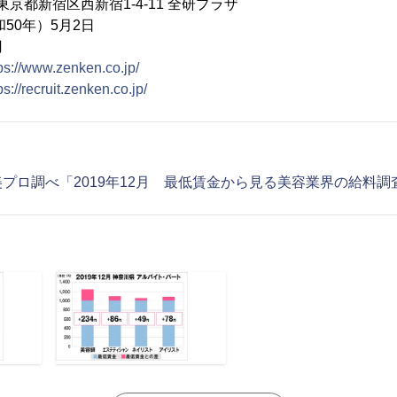
1 東京都新宿区西新宿1-4-11 全研プラザ
和50年）5月2日
円
ps://www.zenken.co.jp/
ps://recruit.zenken.co.jp/
プロ調べ「2019年12月 最低賃金から見る美容業界の給料