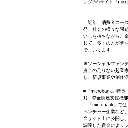
ング(※)サイト『micro
近年、消費者ニーズ
発、社会の様々な課
い志を持ちながら、金
じて、多くの方が夢
でまいります。
※ソーシャルファン
資金の足りない起業
し、新規事業や創作
■『microbank』特長
1)「資金調達支援機
『microbank
ベンチャー企業など
当サイト上に公開し
調達した資金により