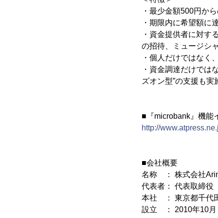
・最少金額500円か
・期限内に希望額に
・資金提供者に対す
の招待、ミュージシャ
・個人だけではなく
・資金調達だけでは
ズオン型”の支援も実
■『microbank』機
http://www.atpress.ne
■会社概要
名称 ： 株式会社Arin
代表者： 代表取締役 
本社 ： 東京都千代田
設立 ： 2010年10月