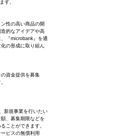
します。
ン性の高い商品の開
創造的なアイデアや高
icrobank』を通
文化の形成に取り組ん
口の資金提供を募集
す。
方、新規事業を行いたい
金額、募集期限などを
めることができます。
サービスの無償利用