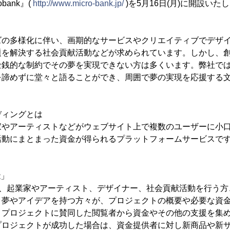
bank』(
http://www.micro-bank.jp/
)を5月16日(月)に開設いた
の多様化に伴い、画期的なサービスやクリエイティブでデザイ
題を解決する社会貢献活動などが求められています。しかし、
銭的な制約でその夢を実現できない方は多くいます。弊社では、『m
を諦めずに堂々と語ることができ、周囲で夢の実現を応援する
ディングとは
家やアーティストなどがウェブサイト上で複数のユーザーに小
活動にまとまった資金が得られるプラットフォームサービスで
能」
』では、起業家やアーティスト、デザイナー、社会貢献活動を行う
、夢やアイデアを持つ方々が、プロジェクトの概要や必要な資
、プロジェクトに賛同した閲覧者から資金やその他の支援を集
プロジェクトが成功した場合は、資金提供者に対し新商品や新