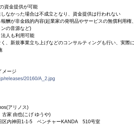
らの資金提供が可能
達しなかった場合は不成立となり、資金提供は行われない
る報酬が非金銭的内容(起業家の発明品やサービスの無償利用権
ンの音源など)
、法人も利用可能
なく、新規事業立ち上げなどのコンサルティングも行い、実際に
施
能イメージ
.jp/releases/20160/A_2.jpg
os(アリノス)
古家 由也(こげ ゆうや)
区内神田1-1-5 ベンチャーKANDA 510号室