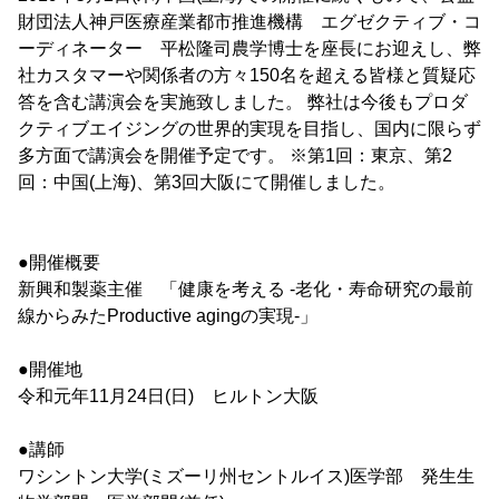
財団法人神戸医療産業都市推進機構 エグゼクティブ・コ
ーディネーター 平松隆司農学博士を座長にお迎えし、弊
社カスタマーや関係者の方々150名を超える皆様と質疑応
答を含む講演会を実施致しました。 弊社は今後もプロダ
クティブエイジングの世界的実現を目指し、国内に限らず
多方面で講演会を開催予定です。 ※第1回：東京、第2
回：中国(上海)、第3回大阪にて開催しました。
●開催概要
新興和製薬主催 「健康を考える -老化・寿命研究の最前
線からみたProductive agingの実現-」
●開催地
令和元年11月24日(日) ヒルトン大阪
●講師
ワシントン大学(ミズーリ州セントルイス)医学部 発生生