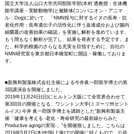
国立大学法人山口大学共同獣医学部(木村 透教授：生体機
能学講座・実験動物学)と被験体(コンパニオン・アニマ
ル：Dog)に於いて、「NMN投与に対するイヌの長寿・抗
老化作用：長寿遺伝子の活性化に伴う血液成分および腸内
細菌叢の改善効果の確認」を実施し解析を進めています。
もう間もなく解析が完了し、結果を発表する予定です。ま
た、科学的根拠のさらなる充実を目指すために、自社の
NMN研究室を東京都日本橋室町に開設・稼働しておりま
す。
■新興和製薬株式会社主催による今井眞一郎医学博士の第
3回講演会を開催しました。
2019年11月24日(日)にヒルトン大阪にて全世界合わせて
第3回目の開催となる、ワシントン大学(ミズーリ州セント
ルイス) 今井 眞一郎医学博士を講師とした“新興和製薬主
催「健康を考える -老化・寿命研究の最前線からみた
Productive agingの実現-」”を開催致しました。こちらは
2019年5月2日(木)中国(上海)での開催に続くもので、公益