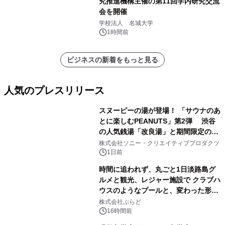
究推進機構主催の第11回学内研究交流
会を開催
学校法人 名城大学
1時間前
ビジネスの新着をもっと見る
人気のプレスリリース
スヌーピーの湯が登場！ 「サウナのあ
とに楽しむPEANUTS」第2弾 渋谷
の人気銭湯「改良湯」と期間限定のコ
1
ラボレーション サウナイキタイコラ
株式会社ソニー・クリエイティブプロダクツ
ボグッズも発売決定！
1日前
時間に追われず、丸ごと1日淡路島グ
ルメと観光、レジャー施設で クラブハ
ウスのようなプールと、変わった形の
2
サウナも 「THE BOXY AWAJI」のお
株式会社ぷらど
得な素泊まり連泊プランで
16時間前