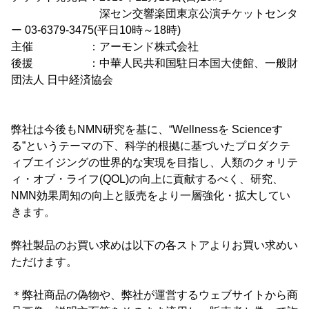
深セン交響楽団東京公演チケットセンタ
ー 03-6379-3475(平日10時～18時)
主催 ：アーモンド株式会社
後援 ：中華人民共和国駐日本国大使館、一般財
団法人 日中経済協会
弊社は今後もNMN研究を基に、“Wellnessを Scienceす
る”というテーマの下、科学的根拠に基づいたプロダクテ
ィブエイジングの世界的な実現を目指し、人類のクォリテ
ィ・オブ・ライフ(QOL)の向上に貢献するべく、研究、
NMN効果周知の向上と販売をより一層強化・拡大してい
きます。
弊社製品のお買い求めは以下の各ストアよりお買い求めい
ただけます。
＊弊社商品の偽物や、弊社が運営するウェブサイトから商