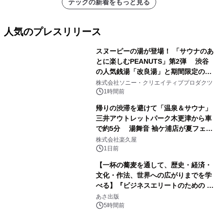
テックの新着をもっと見る
人気のプレスリリース
スヌーピーの湯が登場！ 「サウナのあ
とに楽しむPEANUTS」第2弾 渋谷
の人気銭湯「改良湯」と期間限定のコ
1
ラボレーション サウナイキタイコラ
株式会社ソニー・クリエイティブプロダクツ
ボグッズも発売決定！
1時間前
帰りの渋滞を避けて「温泉＆サウナ」
三井アウトレットパーク木更津から車
で約5分 湯舞音 袖ケ浦店が夏フェア
2
メニューを提供
株式会社楽久屋
1日前
【一杯の蕎麦を通して、歴史・経済・
文化・作法、世界への広がりまでを学
べる】『ビジネスエリートのための 教
3
養としての蕎麦』2026年8月25日
あさ出版
（火）発売
5時間前