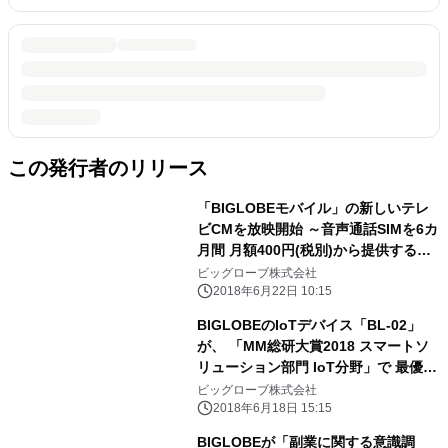
この発行者のリリース
「BIGLOBEモバイル」の新しいテレ
ビCMを放映開始 ～音声通話SIMを6カ
月間 月額400円(税別)から提供する特
典を実施～
ビッグローブ株式会社
2018年6月22日 10:15
BIGLOBEのIoTデバイス「BL-02」
が、 「MM総研大賞2018 スマートソ
リューション部門 IoT分野」で 最優秀
賞を受賞
ビッグローブ株式会社
2018年6月18日 15:15
BIGLOBEが「副業に関する意識調