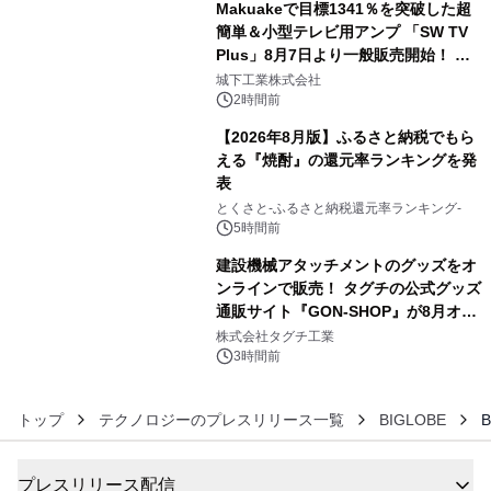
Makuakeで目標1341％を突破した超
簡単＆小型テレビ用アンプ 「SW TV
Plus」8月7日より一般販売開始！ ケ
4
ーブル1本つなぐだけ、テレビの音が
城下工業株式会社
ぐっと豊かに
2時間前
【2026年8月版】ふるさと納税でもら
える『焼酎』の還元率ランキングを発
表
5
とくさと-ふるさと納税還元率ランキング-
5時間前
建設機械アタッチメントのグッズをオ
ンラインで販売！ タグチの公式グッズ
通販サイト『GON-SHOP』が8月オー
6
プン
株式会社タグチ工業
3時間前
トップ
テクノロジーのプレスリリース一覧
BIGLOBE
プレスリリース配信