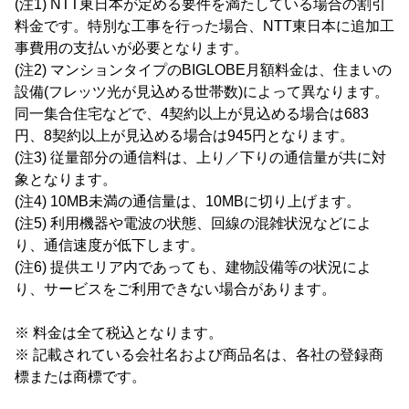
(注1) NTT東日本が定める要件を満たしている場合の割引
料金です。特別な工事を行った場合、NTT東日本に追加工
事費用の支払いが必要となります。
(注2) マンションタイプのBIGLOBE月額料金は、住まいの
設備(フレッツ光が見込める世帯数)によって異なります。
同一集合住宅などで、4契約以上が見込める場合は683
円、8契約以上が見込める場合は945円となります。
(注3) 従量部分の通信料は、上り／下りの通信量が共に対
象となります。
(注4) 10MB未満の通信量は、10MBに切り上げます。
(注5) 利用機器や電波の状態、回線の混雑状況などによ
り、通信速度が低下します。
(注6) 提供エリア内であっても、建物設備等の状況によ
り、サービスをご利用できない場合があります。
※ 料金は全て税込となります。
※ 記載されている会社名および商品名は、各社の登録商
標または商標です。