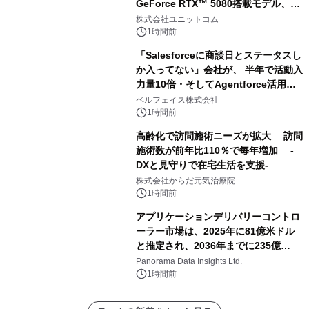
GeForce RTX™ 5080搭載モデル、
NVIDIA® GeForce RTX™ 5070 Ti搭
株式会社ユニットコム
載モデルを販売開始
1時間前
「Salesforceに商談日とステータスし
か入ってない」会社が、 半年で活動入
力量10倍・そしてAgentforce活用へ
── 敷島住宅×bellSalesAI事例公開
ベルフェイス株式会社
1時間前
高齢化で訪問施術ニーズが拡大 訪問
施術数が前年比110％で毎年増加 -
DXと見守りで在宅生活を支援-
株式会社からだ元気治療院
1時間前
アプリケーションデリバリーコントロ
ーラー市場は、2025年に81億米ドル
と推定され、2036年までに235億
8,000万米ドルに達すると予測されて
Panorama Data Insights Ltd.
おり、予測期間（2026年～2036年）
1時間前