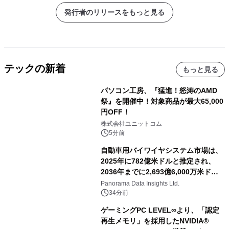
発行者のリリースをもっと見る
テックの新着
もっと見る
パソコン工房、『猛進！怒涛のAMD
祭』を開催中！対象商品が最大65,000
円OFF！
株式会社ユニットコム
5分前
自動車用バイワイヤシステム市場は、
2025年に782億米ドルと推定され、
2036年までに2,693億6,000万米ドル
に達すると予測されており、予測期間
Panorama Data Insights Ltd.
（2026年～2036年）
34分前
ゲーミングPC LEVEL∞より、「認定
再生メモリ」を採用したNVIDIA®