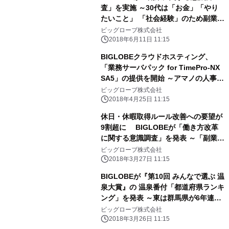
査」を実施 ～30代は「お金」「やり
たいこと」 「社会経験」のため副業を
希望～
ビッグローブ株式会社
2018年6月11日 11:15
BIGLOBEクラウドホスティング、
「業務サーバパック for TimePro-NX
SA5」の提供を開始 ～アマノの人事労
務管理システム向けサーバパックが
ビッグローブ株式会社
Windows Server 2016に対応～
2018年4月25日 11:15
休日・休暇取得ルール改善への要望が
9割超に BIGLOBEが「働き方改革
に関する意識調査」を発表 ～「副業・
兼業の許容」は40代男性、 「長時間
ビッグローブ株式会社
労働対策」は20代男女が導入希望～
2018年3月27日 11:15
BIGLOBEが『第10回 みんなで選ぶ 温
泉大賞』の 温泉番付「都道府県ランキ
ング」を発表 ～東は群馬県が6年連
続、西は兵庫県が初の横綱獲得～
ビッグローブ株式会社
2018年3月26日 11:15