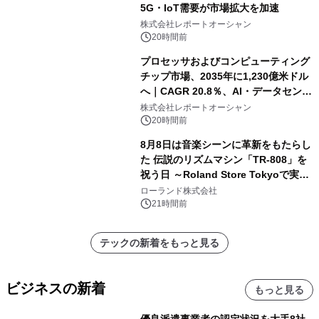
5G・IoT需要が市場拡大を加速
株式会社レポートオーシャン
20時間前
プロセッサおよびコンピューティング
チップ市場、2035年に1,230億米ドル
へ｜CAGR 20.8％、AI・データセンタ
ー需要が成長を牽引
株式会社レポートオーシャン
20時間前
8月8日は音楽シーンに革新をもたらし
た 伝説のリズムマシン「TR-808」を
祝う日 ～Roland Store Tokyoで実機
を展示しての 記念キャンペーンを開
ローランド株式会社
催 英国ラジオ「NTS」の 特別プログ
21時間前
ラムや、「TR-808」を愛する伝説的
アーティストを フィーチャーしたアニ
テックの新着をもっと見る
メーションを公開～
ビジネスの新着
もっと見る
優良派遣事業者の認定状況を大手8社