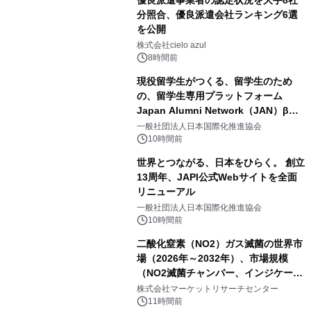
分照合、優良派遣会社ランキング6選
を公開
株式会社cielo azul
8時間前
現役留学生がつくる、留学生のため
の、留学生専用プラットフォーム
Japan Alumni Network（JAN）β版
をリリース
一般社団法人日本国際化推進協会
10時間前
世界とつながる、日本をひらく。 創立
13周年、JAPI公式Webサイトを全面
リニューアル
一般社団法人日本国際化推進協会
10時間前
二酸化窒素（NO2）ガス滅菌の世界市
場（2026年～2032年）、市場規模
（NO2滅菌チャンバー、インジケータ
ーおよびモニタリングシステム、その
株式会社マーケットリサーチセンター
他）・分析レポートを発表
11時間前