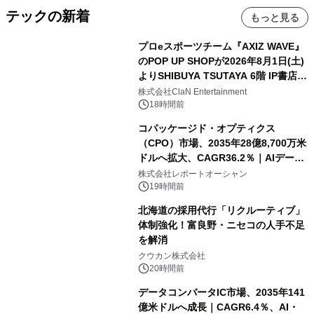
テックの新着
もっと見る
プロeスポーツチーム『AXIZ WAVE』
のPOP UP SHOPが2026年8月1日(土)
よりSHIBUYA TSUTAYA 6階 IP書店で
開催決定！！
株式会社ClaN Entertainment
18時間前
コパッケージド・オプティクス
（CPO）市場、2035年28億8,700万米
ドルへ拡大、CAGR36.2％｜AIデータ
センター・高速光通信需要が成長を加
株式会社レポートオーシャン
速
19時間前
北海道の採用代行「リクルーティブ」
体制強化！富良野・ニセコの人手不足
を解消
クウカン株式会社
20時間前
データコンバータIC市場、2035年141
億米ドルへ成長｜CAGR6.4％、AI・