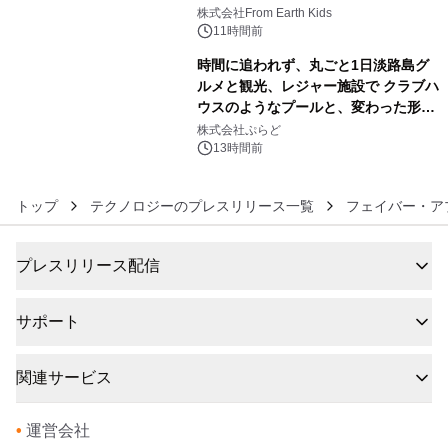
5
(日)開催
株式会社From Earth Kids
11時間前
時間に追われず、丸ごと1日淡路島グ
ルメと観光、レジャー施設で クラブハ
ウスのようなプールと、変わった形の
6
サウナも 「THE BOXY AWAJI」のお
株式会社ぷらど
得な素泊まり連泊プランで
13時間前
トップ
テクノロジーのプレスリリース一覧
フェイバー・ア
プレスリリース配信
サポート
関連サービス
•
運営会社