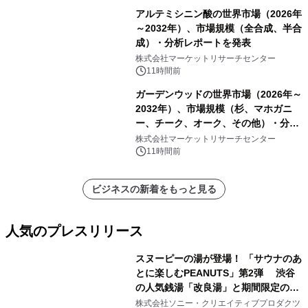
アルテミシニン酸の世界市場（2026年
～2032年）、市場規模（全合成、半合
成）・分析レポートを発表
株式会社マーケットリサーチセンター
11時間前
ガーデンウッドの世界市場（2026年～
2032年）、市場規模（杉、マホガニ
ー、チーク、オーク、その他）・分析
レポートを発表
株式会社マーケットリサーチセンター
11時間前
ビジネスの新着をもっと見る
人気のプレスリリース
スヌーピーの湯が登場！ 「サウナのあ
とに楽しむPEANUTS」第2弾 渋谷
の人気銭湯「改良湯」と期間限定のコ
1
ラボレーション サウナイキタイコラ
株式会社ソニー・クリエイティブプロダクツ