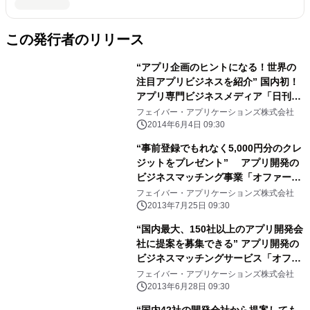
この発行者のリリース
“アプリ企画のヒントになる！世界の
注目アプリビジネスを紹介” 国内初！
アプリ専門ビジネスメディア「日刊セ
カイのアプリ」リリース
フェイバー・アプリケーションズ株式会社
2014年6月4日 09:30
“事前登録でもれなく5,000円分のクレ
ジットをプレゼント” アプリ開発の
ビジネスマッチング事業「オファーミ
ー」が フリーランス向け新サービスを
フェイバー・アプリケーションズ株式会社
開始！
2013年7月25日 09:30
“国内最大、150社以上のアプリ開発会
社に提案を募集できる” アプリ開発の
ビジネスマッチングサービス「オファ
ーミー」の 正式版リリース！
フェイバー・アプリケーションズ株式会社
2013年6月28日 09:30
“国内42社の開発会社から提案しても