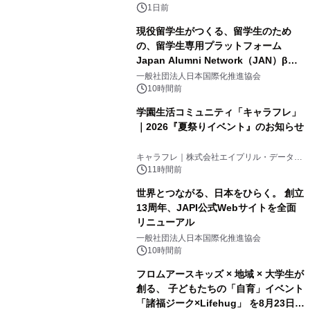
ボグッズも発売決定！
1日前
現役留学生がつくる、留学生のため
の、留学生専用プラットフォーム
Japan Alumni Network（JAN）β版
2
をリリース
一般社団法人日本国際化推進協会
10時間前
学園生活コミュニティ「キャラフレ」
｜2026『夏祭りイベント』のお知らせ
3
キャラフレ｜株式会社エイプリル・データ・
デザインズ
11時間前
世界とつながる、日本をひらく。 創立
13周年、JAPI公式Webサイトを全面
リニューアル
4
一般社団法人日本国際化推進協会
10時間前
フロムアースキッズ × 地域 × 大学生が
創る、 子どもたちの「自育」イベント
「諸福ジーク×Lifehug」 を8月23日