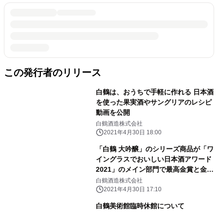
この発行者のリリース
白鶴は、おうちで手軽に作れる 日本酒
を使った果実酒やサングリアのレシピ
動画を公開
白鶴酒造株式会社
2021年4月30日 18:00
「白鶴 大吟醸」のシリーズ商品が「ワ
イングラスでおいしい日本酒アワード
2021」のメイン部門で最高金賞と金賞
を受賞
白鶴酒造株式会社
2021年4月30日 17:10
白鶴美術館臨時休館について