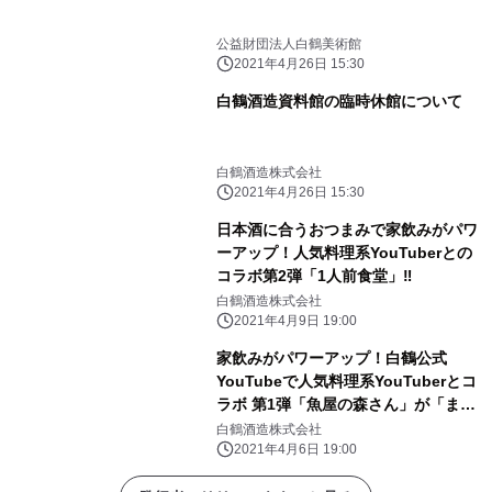
公益財団法人白鶴美術館
2021年4月26日 15:30
白鶴酒造資料館の臨時休館について
白鶴酒造株式会社
2021年4月26日 15:30
日本酒に合うおつまみで家飲みがパワ
ーアップ！人気料理系YouTuberとの
コラボ第2弾「1人前食堂」‼
白鶴酒造株式会社
2021年4月9日 19:00
家飲みがパワーアップ！白鶴公式
YouTubeで人気料理系YouTuberとコ
ラボ 第1弾「魚屋の森さん」が「ま
る」に合うレシピ紹介！
白鶴酒造株式会社
2021年4月6日 19:00