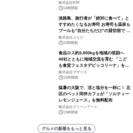
株式会社RSF
14時間前
淡路島、旅行者が「絶対に食べて」と
すすめたくなるお寿司 お寿司も温泉も
プールも"自分たちだけ"の貸切宿で 1
日1組限定「岩屋温泉 絵島別庭 海と
株式会社ぷらど
森」の握り寿司プラン
15時間前
食品ロス約3,000kgを地域の笑顔へ
40社とともに地域交流を育む 「こど
も食堂フェスタデピッコリーナ」を9
月5日(土)開催
株式会社マザーズ
15時間前
猛暑の大阪で、涼と塩分を一杯に！ 北
区のペット同伴カフェが「ソルティー
レモンジュース」を無料配布
株式会社グリーンアート
15時間前
グルメの新着をもっと見る