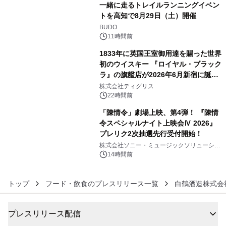
一緒に走るトレイルランニングイベン
トを高知で8月29日（土）開催
4
BUDO
11時間前
1833年に英国王室御用達を賜った世界
初のウイスキー 『ロイヤル・ブラック
ラ』の旗艦店が2026年6月新宿に誕
5
生 バカルディ ジャパンと連携した
株式会社ティグリス
没入型バー「BAR Arca」
22時間前
「陳情令」劇場上映、第4弾！ 『陳情
令スペシャルナイト上映会Ⅳ 2026』
プレリク2次抽選先行受付開始！
6
株式会社ソニー・ミュージックソリューショ
ンズ
14時間前
トップ
フード・飲食のプレスリリース一覧
白鶴酒造株式会
プレスリリース配信