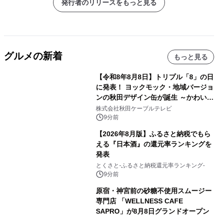
発行者のリリースをもっと見る
グルメの新着
もっと見る
【令和8年8月8日】トリプル「8」の日
に発表！ ヨックモック・地域バージョ
ンの秋田デザイン缶が誕生 ～かわいい
秋田犬の子犬と秋田の四季と名所を巡
株式会社秋田ケーブルテレビ
るパッケージ～ 9月1日(火)秋田県内で
9分前
販売開始
【2026年8月版】ふるさと納税でもら
える『日本酒』の還元率ランキングを
発表
とくさと-ふるさと納税還元率ランキング-
9分前
原宿・神宮前の砂糖不使用スムージー
専門店 「WELLNESS CAFE
SAPRO」が8月8日グランドオープン