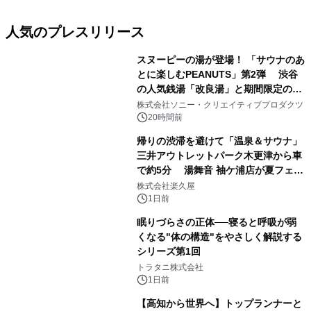
人気のプレスリリース
スヌーピーの湯が登場！ 「サウナのあ
とに楽しむPEANUTS」第2弾 渋谷
の人気銭湯「改良湯」と期間限定のコ
1
ラボレーション サウナイキタイコラ
株式会社ソニー・クリエイティブプロダクツ
ボグッズも発売決定！
20時間前
帰りの渋滞を避けて「温泉＆サウナ」
三井アウトレットパーク木更津から車
で約5分 湯舞音 袖ケ浦店が夏フェア
2
メニューを提供
株式会社楽久屋
1日前
眠りづらさの正体──寝ると呼吸が弱
くなる"体の構造"をやさしく解説する
シリーズ第1回
3
トラタニ株式会社
1日前
【高知から世界へ】トップランナーと