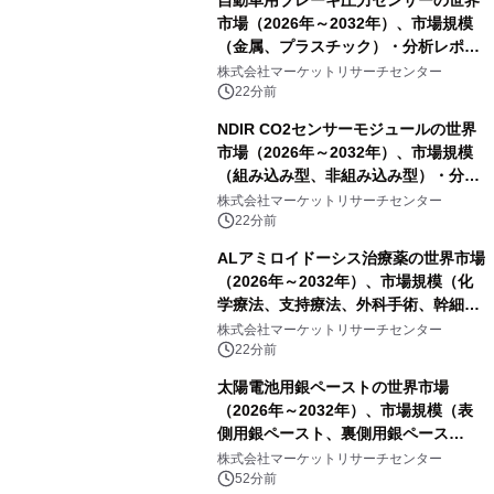
自動車用ブレーキ圧力センサーの世界
市場（2026年～2032年）、市場規模
（金属、プラスチック）・分析レポー
トを発表
株式会社マーケットリサーチセンター
22分前
NDIR CO2センサーモジュールの世界
市場（2026年～2032年）、市場規模
（組み込み型、非組み込み型）・分析
レポートを発表
株式会社マーケットリサーチセンター
22分前
ALアミロイドーシス治療薬の世界市場
（2026年～2032年）、市場規模（化
学療法、支持療法、外科手術、幹細胞
移植、標的療法）・分析レポートを発
株式会社マーケットリサーチセンター
表
22分前
太陽電池用銀ペーストの世界市場
（2026年～2032年）、市場規模（表
側用銀ペースト、裏側用銀ペース
ト）・分析レポートを発表
株式会社マーケットリサーチセンター
52分前