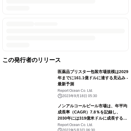
この発行者のリリース
医薬品ブリスター包装市場規模は2029
年までに161.1億ドルに達する見込み -
最新予測
Report Ocean Co. Ltd.
2023年9月18日 05:30
ノンアルコールビール市場は、年平均
成長率（CAGR）7.8％を記録し、
2030年には319億米ドルに成長すると
予測される
Report Ocean Co. Ltd.
2022年5月3日 06:30