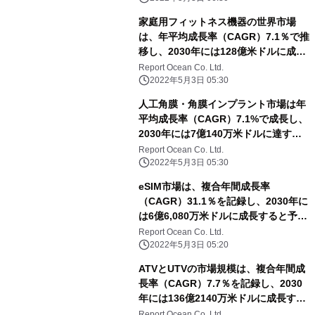
家庭用フィットネス機器の世界市場
は、年平均成長率（CAGR）7.1％で推
移し、2030年には128億米ドルに成長
すると予測
Report Ocean Co. Ltd.
2022年5月3日 05:30
人工角膜・角膜インプラント市場は年
平均成長率（CAGR）7.1%で成長し、
2030年には7億140万米ドルに達する
と予測される
Report Ocean Co. Ltd.
2022年5月3日 05:30
eSIM市場は、複合年間成長率
（CAGR）31.1％を記録し、2030年に
は6億6,080万米ドルに成長すると予測
される
Report Ocean Co. Ltd.
2022年5月3日 05:20
ATVとUTVの市場規模は、複合年間成
長率（CAGR）7.7％を記録し、2030
年には136億2140万米ドルに成長する
と予測される
Report Ocean Co. Ltd.