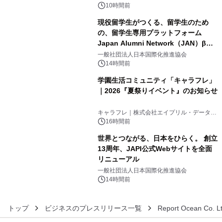
ンズ
10時間前
現役留学生がつくる、留学生のため
の、留学生専用プラットフォーム
Japan Alumni Network（JAN）β版
4
をリリース
一般社団法人日本国際化推進協会
14時間前
学園生活コミュニティ「キャラフレ」
｜2026『夏祭りイベント』のお知らせ
5
キャラフレ｜株式会社エイプリル・データ・
デザインズ
16時間前
世界とつながる、日本をひらく。 創立
13周年、JAPI公式Webサイトを全面
リニューアル
6
一般社団法人日本国際化推進協会
14時間前
トップ
ビジネスのプレスリリース一覧
Report Ocean Co. Lt