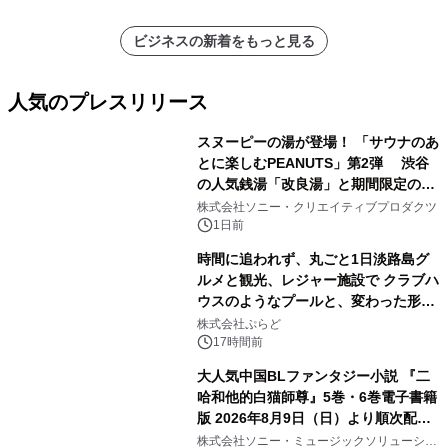
ビジネスの新着をもっと見る
人気のプレスリリース
スヌーピーの湯が登場！ 「サウナのあ
とに楽しむPEANUTS」第2弾 渋谷
の人気銭湯「改良湯」と期間限定のコ
1
ラボレーション サウナイキタイコラ
株式会社ソニー・クリエイティブプロダクツ
ボグッズも発売決定！
1日前
時間に追われず、丸ごと1日淡路島グ
ルメと観光、レジャー施設で クラブハ
ウスのようなプールと、変わった形の
2
サウナも 「THE BOXY AWAJI」のお
株式会社ぷらど
得な素泊まり連泊プランで
17時間前
大人気中国BLファンタジー小説 『二
哈和他的白猫師尊』5巻・6巻電子書籍
版 2026年8月9日（日）より順次配信
3
開始
株式会社ソニー・ミュージックソリューショ