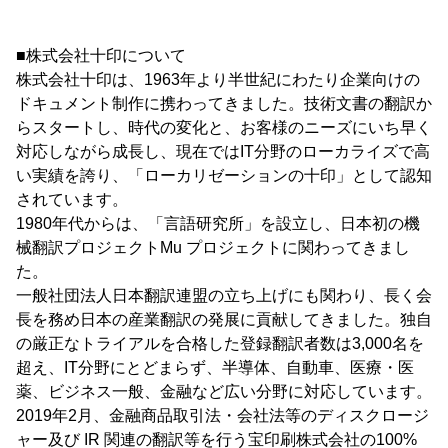
■株式会社十印について
株式会社十印は、1963年より半世紀にわたり企業向けの
ドキュメント制作に携わってきました。技術文書の翻訳か
らスタートし、時代の変化と、お客様のニーズにいち早く
対応しながら成長し、現在ではIT分野のローカライズで高
い実績を誇り、「ローカリゼーションの十印」として認知
されています。
1980年代からは、「言語研究所」を設立し、日本初の機
械翻訳プロジェクトMu プロジェクトに関わってきまし
た。
一般社団法人日本翻訳連盟の立ち上げにも関わり、長く会
長を務め日本の産業翻訳の発展に貢献してきました。独自
の厳正なトライアルを合格した登録翻訳者数は3,000名を
超え、IT分野にとどまらず、半導体、自動車、医療・医
薬、ビジネス一般、金融など広い分野に対応しています。
2019年2月、金融商品取引法・会社法等のディスクロージ
ャー及び IR 関連の翻訳等を行う宝印刷株式会社の100%