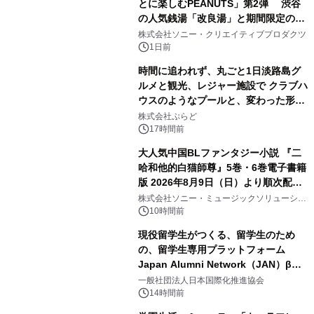
とに楽しむPEANUTS」第2弾 渋谷
の人気銭湯「改良湯」と期間限定のコ
1
ラボレーション サウナイキタイコラ
株式会社ソニー・クリエイティブプロダクツ
ボグッズも発売決定！
1日前
時間に追われず、丸ごと1日淡路島グ
ルメと観光、レジャー施設で クラブハ
ウスのようなプールと、変わった形の
2
サウナも 「THE BOXY AWAJI」のお
株式会社ぷらど
得な素泊まり連泊プランで
17時間前
大人気中国BLファンタジー小説 『二
哈和他的白猫師尊』5巻・6巻電子書籍
版 2026年8月9日（日）より順次配信
3
開始
株式会社ソニー・ミュージックソリューショ
ンズ
10時間前
現役留学生がつくる、留学生のため
の、留学生専用プラットフォーム
Japan Alumni Network（JAN）β版
4
をリリース
一般社団法人日本国際化推進協会
14時間前