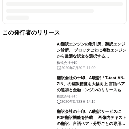
この発行者のリリース
AI翻訳エンジンの取引所、翻訳エンジ
ン診断、 ブロックごとに複数エンジン
から最適な訳文を選択する
「AUTOMADE」を発表
株式会社十印
2020年7月20日 11:00
翻訳会社の十印、AI翻訳「T-tact AN-
ZIN」の翻訳精度を大幅向上 言語ペア
の追加と金融エンジンのリリースも
株式会社十印
2020年3月23日 14:15
翻訳会社の十印、AI翻訳サービスに
PDF翻訳機能を搭載 画像内テキスト
の翻訳、言語ペア・分野ごとの専用エ