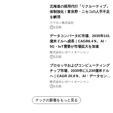
北海道の採用代行「リクルーティブ」
体制強化！富良野・ニセコの人手不足
を解消
クウカン株式会社
1日前
データコンバータIC市場、2035年141
億米ドルへ成長｜CAGR6.4％、AI・
5G・IoT需要が市場拡大を加速
株式会社レポートオーシャン
1日前
プロセッサおよびコンピューティング
チップ市場、2035年に1,230億米ドル
へ｜CAGR 20.8％、AI・データセンタ
ー需要が成長を牽引
株式会社レポートオーシャン
1日前
テックの新着をもっと見る