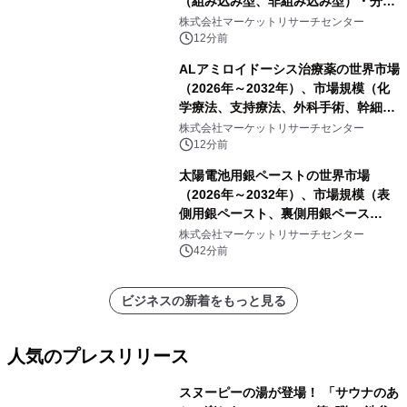
（組み込み型、非組み込み型）・分析
レポートを発表
株式会社マーケットリサーチセンター
12分前
ALアミロイドーシス治療薬の世界市場
（2026年～2032年）、市場規模（化
学療法、支持療法、外科手術、幹細胞
移植、標的療法）・分析レポートを発
株式会社マーケットリサーチセンター
表
12分前
太陽電池用銀ペーストの世界市場
（2026年～2032年）、市場規模（表
側用銀ペースト、裏側用銀ペース
ト）・分析レポートを発表
株式会社マーケットリサーチセンター
42分前
ビジネスの新着をもっと見る
人気のプレスリリース
スヌーピーの湯が登場！ 「サウナのあ