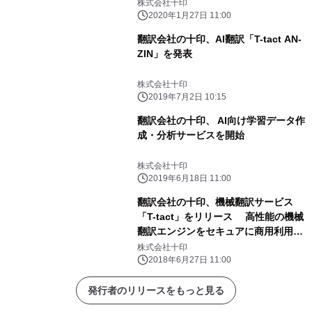
ンジンも追加
株式会社十印
2020年1月27日 11:00
翻訳会社の十印、AI翻訳「T-tact AN-
ZIN」を発表
株式会社十印
2019年7月2日 10:15
翻訳会社の十印、 AI向け学習データ作
成・分析サービスを開始
株式会社十印
2019年6月18日 11:00
翻訳会社の十印、機械翻訳サービス
「T-tact」をリリース 高性能の機械
翻訳エンジンをセキュアに商用利用
し、編集可能に
株式会社十印
2018年6月27日 11:00
発行者のリリースをもっと見る