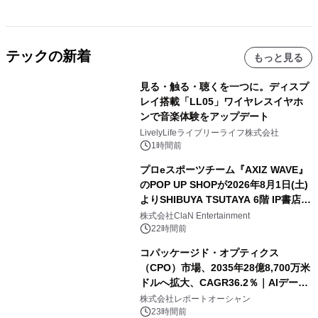
テックの新着
もっと見る
見る・触る・聴くを一つに。ディスプ
レイ搭載「LL05」ワイヤレスイヤホ
ンで音楽体験をアップデート
LivelyLifeライブリーライフ株式会社
1時間前
プロeスポーツチーム『AXIZ WAVE』
のPOP UP SHOPが2026年8月1日(土)
よりSHIBUYA TSUTAYA 6階 IP書店で
開催決定！！
株式会社ClaN Entertainment
22時間前
コパッケージド・オプティクス
（CPO）市場、2035年28億8,700万米
ドルへ拡大、CAGR36.2％｜AIデータ
センター・高速光通信需要が成長を加
株式会社レポートオーシャン
速
23時間前