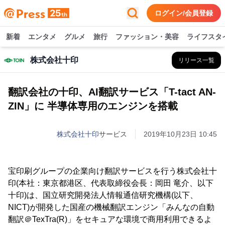
ログイン/会員登録
新着
エンタメ
グルメ
旅行
ファッション・美容
ライフスタ
株式会社十印
リリース一覧
翻訳会社の十印、AI翻訳サービス「T-tact AN-
ZIN」に 半導体専用のエンジンを搭載
株式会社十印
サービス
2019年10月23日 10:45
宝印刷グループの企業向け翻訳サービスを行う株式会社十
印(本社：東京都港区、代表取締役会長：岡田 竜介、以下
十印)は、国立研究開発法人情報通信研究機構(以下、
NICT)が開発した国産の機械翻訳エンジン「みんなの自動
翻訳＠TexTra(R)」をセキュアな環境で商用利用できるよ