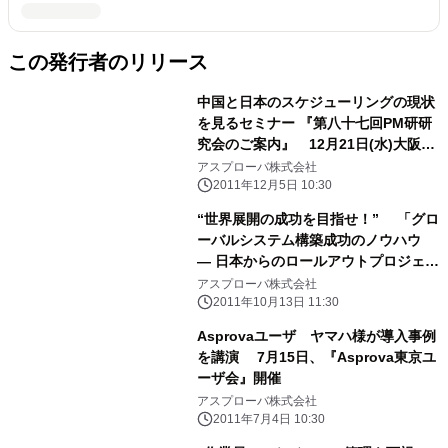
この発行者のリリース
中国と日本のスケジューリングの現状
を見るセミナー 『第八十七回PM研研
究会のご案内』 12月21日(水)大阪に
て開催
アスプローバ株式会社
2011年12月5日 10:30
“世界展開の成功を目指せ！” 「グロ
ーバルシステム構築成功のノウハウ
― 日本からのロールアウトプロジェク
ト成功事例 ―」セミナー開催
アスプローバ株式会社
2011年10月13日 11:30
Asprovaユーザ ヤマハ様が導入事例
を講演 7月15日、『Asprova東京ユ
ーザ会』開催
アスプローバ株式会社
2011年7月4日 10:30