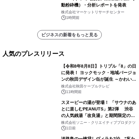
動粉砕機）・分析レポートを発表
株式会社マーケットリサーチセンター
1時間前
ビジネスの新着をもっと見る
人気のプレスリリース
【令和8年8月8日】トリプル「8」の日
に発表！ ヨックモック・地域バージョ
ンの秋田デザイン缶が誕生 ～かわいい
1
秋田犬の子犬と秋田の四季と名所を巡
株式会社秋田ケーブルテレビ
るパッケージ～ 9月1日(火)秋田県内で
11時間前
販売開始
スヌーピーの湯が登場！ 「サウナのあ
とに楽しむPEANUTS」第2弾 渋谷
の人気銭湯「改良湯」と期間限定のコ
2
ラボレーション サウナイキタイコラ
株式会社ソニー・クリエイティブプロダクツ
ボグッズも発売決定！
1日前
淡路島の一棟貸しヴィラを2泊、"私た