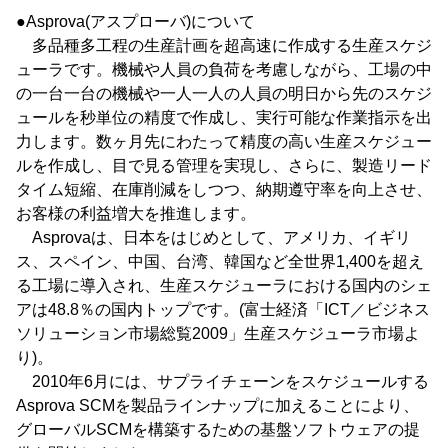
●Asprova(アスプローバ)について
多品種多工程の生産計画を超高速に作成する生産スケジ
ューラです。機械や人員の負荷を考慮しながら、工場の中
の一台一台の機械や一人一人の人員の明日から先のスケジ
ュールを秒単位の精度で作成し、実行可能な作業指示を出
力します。数ヶ月先にわたって精度の高い生産スケジュー
ルを作成し、目で見る管理を実現し、さらに、製造リード
タイム短縮、在庫削減をしつつ、納期遵守率を向上させ、
お客様の利益増大を推進します。
Asprovaは、日本をはじめとして、アメリカ、イギリ
ス、スペイン、中国、台湾、韓国など全世界1,400を超え
る工場に導入され、生産スケジューラにおける国内のシェ
アは48.8％の国内トップです。(富士経済「ICT／ビジネス
ソリューション市場総覧2009」生産スケジューラ市場よ
り)。
2010年6月には、サプライチェーンをスケジュールする
Asprova SCMを製品ラインナップに加えることにより、
グローバルSCMを構築するための基盤ソフトウェアの提