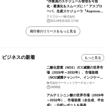
“作業員のスケジュール管理を可視
化・最適化をスムーズに！” アスプロ
ーバ、生産スケジューラ『Asprova
APS Ver9.0.0』をリリース
アスプローバ株式会社
2011年6月16日 17:00
発行者のリリースをもっと見る
ビジネスの新着
もっと見る
二酸化窒素（NO2）ガス滅菌の世界市
場（2026年～2032年）、市場規模
（NO2滅菌チャンバー、インジケータ
ーおよびモニタリングシステム、その
株式会社マーケットリサーチセンター
他）・分析レポートを発表
1時間前
アルテミシニン酸の世界市場（2026年
～2032年）、市場規模（全合成、半合
成）・分析レポートを発表