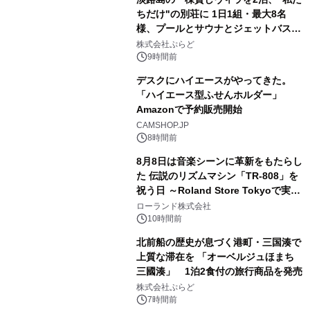
ちだけ"の別荘に 1日1組・最大8名
様、プールとサウナとジェットバス付
3
きで Villa Mon Temps AWAJIの連泊
株式会社ぷらど
素泊りプラン
9時間前
デスクにハイエースがやってきた。
「ハイエース型ふせんホルダー」
Amazonで予約販売開始
4
CAMSHOP.JP
8時間前
8月8日は音楽シーンに革新をもたらし
た 伝説のリズムマシン「TR-808」を
祝う日 ～Roland Store Tokyoで実機
5
を展示しての 記念キャンペーンを開
ローランド株式会社
催 英国ラジオ「NTS」の 特別プログ
10時間前
ラムや、「TR-808」を愛する伝説的
北前船の歴史が息づく港町・三国湊で
アーティストを フィーチャーしたアニ
上質な滞在を 「オーベルジュほまち
メーションを公開～
三國湊」 1泊2食付の旅行商品を発売
6
株式会社ぷらど
7時間前