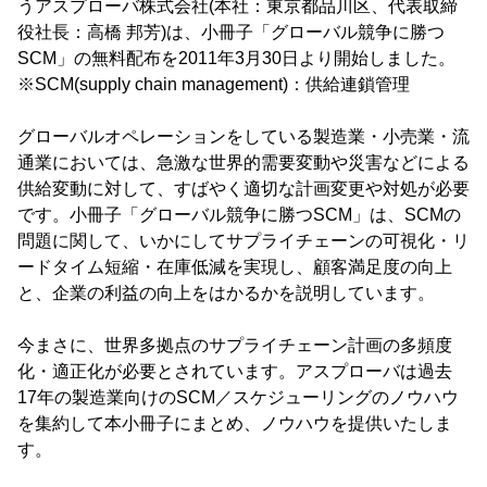
うアスプローバ株式会社(本社：東京都品川区、代表取締
役社長：高橋 邦芳)は、小冊子「グローバル競争に勝つ
SCM」の無料配布を2011年3月30日より開始しました。
※SCM(supply chain management)：供給連鎖管理
グローバルオペレーションをしている製造業・小売業・流
通業においては、急激な世界的需要変動や災害などによる
供給変動に対して、すばやく適切な計画変更や対処が必要
です。小冊子「グローバル競争に勝つSCM」は、SCMの
問題に関して、いかにしてサプライチェーンの可視化・リ
ードタイム短縮・在庫低減を実現し、顧客満足度の向上
と、企業の利益の向上をはかるかを説明しています。
今まさに、世界多拠点のサプライチェーン計画の多頻度
化・適正化が必要とされています。アスプローバは過去
17年の製造業向けのSCM／スケジューリングのノウハウ
を集約して本小冊子にまとめ、ノウハウを提供いたしま
す。