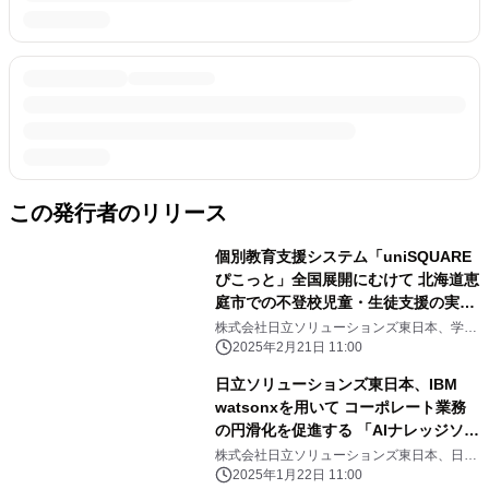
この発行者のリリース
個別教育支援システム「uniSQUARE
ぴこっと」全国展開にむけて 北海道恵
庭市での不登校児童・生徒支援の実証
実験を開始
株式会社日立ソリューションズ東日本、学校
法人鶴岡学園北海道文教大学
2025年2月21日 11:00
日立ソリューションズ東日本、IBM
watsonxを用いて コーポレート業務
の円滑化を促進する 「AIナレッジソリ
ューション」の提供を開始
株式会社日立ソリューションズ東日本、日本
アイ・ビー・エム株式会社
2025年1月22日 11:00