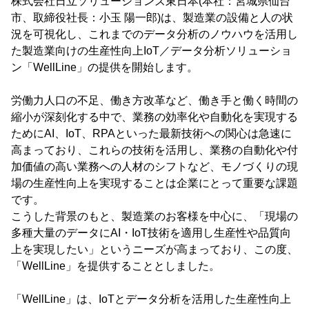
株式会社日立ソリューションズ東日本(本社：宮城県仙台
市、取締役社長：小玉 陽一郎)は、製造業の設備と人の状
況を可視化し、これまでのデータ分析のノウハウを活用し
た製造業向けの生産性向上IoT／データ分析ソリューショ
ン「WellLine」の提供を開始します。
労働力人口の不足、働き方改革など、働き手と働く時間の
縮小が深刻化する中で、業務の効率化や自動化を実現する
ためにAI、IoT、RPAといった最新技術への関心は急速に
高まっており、これらの技術を活用し、業務の自動化や付
加価値の高い業務への人材のシフトなど、モノづくりの現
場の生産性向上を実現することは企業にとって重要な課題
です。
こうした背景のもと、製造業のお客様を中心に、「現場の
多種大量のデータにAI・IoT技術を適用し生産性や品質向
上を実現したい」というニーズが高まっており、この度、
「WellLine」を提供することとしました。
「WellLine」は、IoTとデータ分析を活用した生産性向上