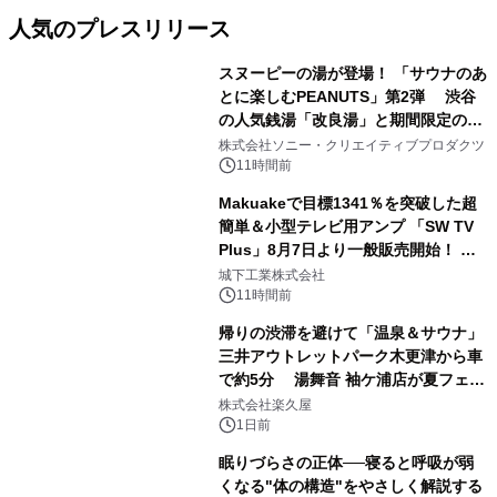
人気のプレスリリース
スヌーピーの湯が登場！ 「サウナのあ
とに楽しむPEANUTS」第2弾 渋谷
の人気銭湯「改良湯」と期間限定のコ
1
ラボレーション サウナイキタイコラ
株式会社ソニー・クリエイティブプロダクツ
ボグッズも発売決定！
11時間前
Makuakeで目標1341％を突破した超
簡単＆小型テレビ用アンプ 「SW TV
Plus」8月7日より一般販売開始！ ケ
2
ーブル1本つなぐだけ、テレビの音が
城下工業株式会社
ぐっと豊かに
11時間前
帰りの渋滞を避けて「温泉＆サウナ」
三井アウトレットパーク木更津から車
で約5分 湯舞音 袖ケ浦店が夏フェア
3
メニューを提供
株式会社楽久屋
1日前
眠りづらさの正体──寝ると呼吸が弱
くなる"体の構造"をやさしく解説する