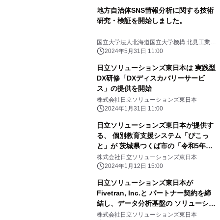
地方自治体SNS情報分析に関する技術
研究・検証を開始しました。
国立大学法人北海道国立大学機構 北見工業大
学、株式会社日立ソリューションズ東日本
2024年5月31日 11:00
日立ソリューションズ東日本は 実践型
DX研修「DXディスカバリーサービ
ス」の提供を開始
株式会社日立ソリューションズ東日本
2024年1月31日 11:00
日立ソリューションズ東日本が提供す
る、 個別教育支援システム「ぴこっ
と」が 茨城県つくば市の「令和5年度
つくばスマートシティ社会実装トライ
株式会社日立ソリューションズ東日本
アル支援事業」に採択
2024年1月12日 15:00
日立ソリューションズ東日本が
Fivetran, Inc.と パートナー契約を締
結し、データ分析基盤の ソリューショ
ンラインナップを強化
株式会社日立ソリューションズ東日本