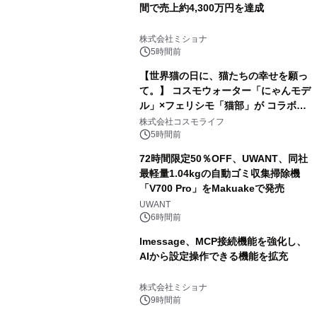
間で売上約4,300万円を達成
株式会社ミショナ
5時間前
【世界猫の日に、猫たちの幸せを願っ
て。】 コスモウォーター「にゃんモデ
ル」×フェリシモ「猫部」が コラボキ
ャンペーンを実施
株式会社コスモライフ
5時間前
72時間限定50％OFF、UWANT、同社
最軽量1.04kgの自動ゴミ収集掃除機
「V700 Pro」をMakuakeで発売
UWANT
6時間前
lmessage、MCP接続機能を強化し、
AIから設定操作できる機能を拡充
株式会社ミショナ
9時間前