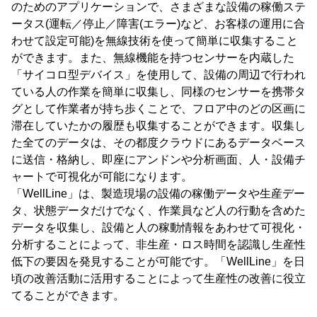
のためのアプリケーションで、さまざまな設備の稼働ステ
ータス(運転／停止／障害(エラー)など、お客様の運用に合
わせて設定可能)を無線技術を使って簡単に収集すること
ができます。また、無線機能を持つセンサーを内蔵した
「サイコロ型デバイス」を使用して、設備の周辺で行われ
ている人の作業を簡単に収集し、同様のセンサーを携帯タ
グとして作業者が持ち歩くことで、フロア中のどの区画に
滞在していたかの履歴も収集することができます。収集し
た全てのデータは、その都度クラウドにあるデータベース
に送信・格納し、即座にアンドンや分析画面、人・設備チ
ャートで可視化が可能になります。
「WellLine」は、製造現場の設備の稼働データや生産デー
タ、状態データだけでなく、作業員など人の行動を含めた
データを収集し、設備と人の稼動情報をあわせて可視化・
分析することによって、非生産・ロス時間を認識し生産性
低下の要因を発見することが可能です。「WellLine」を日
頃の改善活動に活用することによって生産性の改善に役立
てることができます。