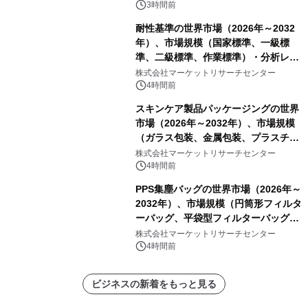
3時間前
耐性基準の世界市場（2026年～2032
年）、市場規模（国家標準、一級標
準、二級標準、作業標準）・分析レポ
ートを発表
株式会社マーケットリサーチセンター
4時間前
スキンケア製品パッケージングの世界
市場（2026年～2032年）、市場規模
（ガラス包装、金属包装、プラスチッ
ク包装、その他）・分析レポートを発
株式会社マーケットリサーチセンター
表
4時間前
PPS集塵バッグの世界市場（2026年～
2032年）、市場規模（円筒形フィルタ
ーバッグ、平袋型フィルターバッグ、
プリーツフィルターバッグ、その
株式会社マーケットリサーチセンター
他）・分析レポートを発表
4時間前
ビジネスの新着をもっと見る