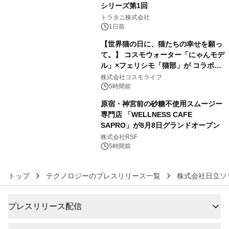
シリーズ第1回
4
トラタニ株式会社
1日前
【世界猫の日に、猫たちの幸せを願っ
て。】 コスモウォーター「にゃんモデ
ル」×フェリシモ「猫部」が コラボキ
5
ャンペーンを実施
株式会社コスモライフ
5時間前
原宿・神宮前の砂糖不使用スムージー
専門店 「WELLNESS CAFE
SAPRO」が8月8日グランドオープン
6
株式会社RSF
5時間前
トップ
テクノロジーのプレスリリース一覧
株式会社日立ソ
プレスリリース配信