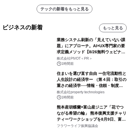
テックの新着をもっと見る
ビジネスの新着
もっと見る
業務システム刷新の「見えていない課
題」にアプローチ。AI×UX専門家の要
求定義メソッド【8/26無料ウェビナ
ー】株式会社PIVOT
株式会社PIVOT＜PR＞
1時間前
住まいを選び直す自由 ー住宅流動性と
人生設計の経済学ー （第４回：取引の
重さの経済学──情報・信頼・制度を
PropTechはどう組み替えるか）｜
株式会社property technologies
PropTech-Lab
1時間前
熊本産胡蝶蘭×富山産ジニア「花でつ
ながる希望の輪」 熊本復興支援チャリ
ティーワークショップを8月9日、富
山・射水で開催
フラワーライフ振興協議会