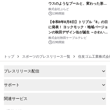
ウスのようなプールと、変わった形の
5
サウナも 「THE BOXY AWAJI」のお
株式会社ぷらど
得な素泊まり連泊プランで
13時間前
【令和8年8月8日】トリプル「8」の日
に発表！ ヨックモック・地域バージョ
ンの秋田デザイン缶が誕生 ～かわいい
6
秋田犬の子犬と秋田の四季と名所を巡
株式会社秋田ケーブルテレビ
るパッケージ～ 9月1日(火)秋田県内で
22時間前
販売開始
トップ
スポーツのプレスリリース一覧
住友ゴム工業株式会
プレスリリース配信
サポート
関連サービス