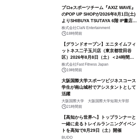
プロeスポーツチーム『AXIZ WAVE』
のPOP UP SHOPが2026年8月1日(土)
よりSHIBUYA TSUTAYA 6階 IP書店で
開催決定！！
株式会社ClaN Entertainment
18時間前
【グランドオープン】エニタイムフィ
ットネス二子玉川店（東京都世田谷
区）2026年8月8日（土）＜24時間年
中無休のフィットネスジム＞
株式会社Fast Fitness Japan
19時間前
大阪国際大学スポーツビジネスコース
学生が南山城村でアシスタントとして
活躍
大阪国際大学 大阪国際大学短期大学部
21時間前
【高知から世界へ】トップランナーと
一緒に走るトレイルランニングイベン
トを高知で8月29日（土）開催
BUDO