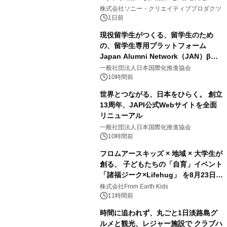
1
ラボレーション サウナイキタイコラ
株式会社ソニー・クリエイティブプロダクツ
ボグッズも発売決定！
1日前
現役留学生がつくる、留学生のため
の、留学生専用プラットフォーム
Japan Alumni Network（JAN）β版
2
をリリース
一般社団法人日本国際化推進協会
10時間前
世界とつながる、日本をひらく。 創立
13周年、JAPI公式Webサイトを全面
リニューアル
3
一般社団法人日本国際化推進協会
10時間前
フロムアースキッズ × 地域 × 大学生が
創る、 子どもたちの「自育」イベント
「諸福ジーク×Lifehug」 を8月23日
4
(日)開催
株式会社From Earth Kids
11時間前
時間に追われず、丸ごと1日淡路島グ
ルメと観光、レジャー施設で クラブハ