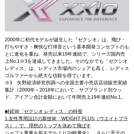
2000年に初代モデルが誕生した『ゼクシオ』は、飛び・
打ちやすさ・爽快な打球音という基本開発コンセプトのも
とに進化を重ね、発売以来19年連続で、シリーズ国内売
上No.1※3を達成してきました。そのなかでも「ゼクシオ
レディス」は、レディス市場内のシェアも高く、レディス
ゴルファーから絶大な信頼を得ています。
※3 矢野経済研究所調べの全国主要小売店店頭販売実績
集計（2000年～2018年において、サブブランド別ウッ
ド、アイアン合計金額において年間売上19年連続No.1。
■NEW「ゼクシオ レディス」の特長
1.女性専用設計の新技術「WEIGHT PLUS（ウエイトプラ
ス）」で、理想のトップを決めて飛ばす
シャフト重量を前モデルより2g軽量化し、さらに手元の