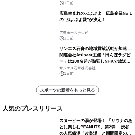
1日前
広島生まれのぷよぷよ 広島企業No.1
の“ぷよぷよ愛”が決定！
広島ホームテレビ
1日前
サンエス石膏の地域貢献活動が加速 ―
関連会社Attipect主催「田んぼラグビ
ー」は100名超が熱狂しNHKで放送さ
れました。
サンエス石膏株式会社
1日前
スポーツの新着をもっと見る
人気のプレスリリース
スヌーピーの湯が登場！ 「サウナのあ
とに楽しむPEANUTS」第2弾 渋谷
の人気銭湯「改良湯」と期間限定のコ