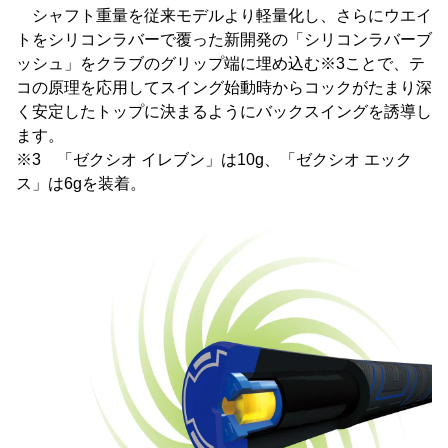
シャフト重量を従来モデルより軽量化し、さらにウエイ
トをシリコンラバーで覆った新開発の「シリコンラバーブ
ッシュ」をクラブのグリップ端に埋め込む※3ことで、テ
コの原理を応用してスイング始動時からコックがたまり深
く安定したトップに決まるようにバックスイングを誘導し
ます。
※3 「ゼクシオ イレブン」は10g、「ゼクシオ エック
ス」は6gを装着。