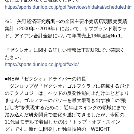
https://sports.dunlop.co.jp/golf/service/shidakai/schedule.html
※1 矢野経済研究所調べの全国主要小売店店頭販売実績
集計（2000年～2018年）において、サブブランド別ウッ
ド、アイアン合計金額において年間売上19年連続No.1。
『ゼクシオ』に関する詳しい情報は下記URLでご確認く
ださい。
https://sports.dunlop.co.jp/golf/xxio/
■NEW『ゼクシオ』ドライバーの特長
ダンロップが『ゼクシオ』ゴルフクラブに搭載する飛び
のテクノロジーは、ヘッドの反発性能向上だけにとどまり
ません。ゴルファーのパワーを最大限引き出す独自の“飛
ばし方”を実現するために、近年はスイングの領域にまで
踏み込んだ研究開発で進化を遂げてきましたが、今回の
11代目モデルで着目したのは「トップ・オブ・スイン
グ」です。新たに開発した独自技術の「WEIGHT