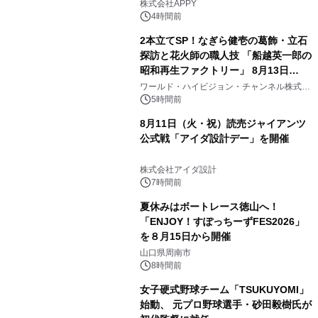
う！』を開催
株式会社APPY
4時間前
2本立てSP！なぎら健壱の葛飾・立石
探訪と花火師の職人技 「船越英一郎の
昭和再生ファクトリー」 8月13日
（木）よる9時～ BS12 トゥエルビで
ワールド・ハイビジョン・チャンネル株式会
社
放送
5時間前
8月11日（火・祝）読売ジャイアンツ
公式戦「アイダ設計デー」を開催
株式会社アイダ設計
7時間前
夏休みはボートレース徳山へ！
「ENJOY！すぽっちーずFES2026」
を８月15日から開催
山口県周南市
8時間前
女子硬式野球チーム「TSUKUYOMI」
始動、 元プロ野球選手・砂田毅樹氏が