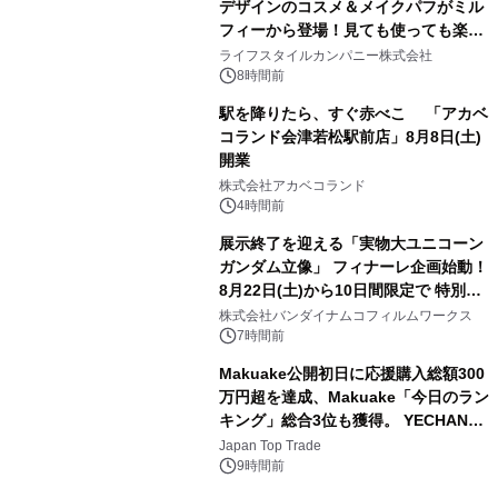
デザインのコスメ＆メイクパフがミル
フィーから登場！見ても使っても楽し
3
い、ポップでキュートなコレクショ
ライフスタイルカンパニー株式会社
ン。
8時間前
駅を降りたら、すぐ赤べこ 「アカベ
コランド会津若松駅前店」8月8日(土)
開業
4
株式会社アカベコランド
4時間前
展示終了を迎える「実物大ユニコーン
ガンダム立像」 フィナーレ企画始動！
8月22日(土)から10日間限定で 特別映
5
像『UNICORN GUNDAM Statue ―
株式会社バンダイナムコフィルムワークス
BEYOND POSSIBILITY ―』を上映！
7時間前
Makuake公開初日に応援購入総額300
万円超を達成、Makuake「今日のラン
キング」総合3位も獲得。 YECHAN音
6
浴シンギングボウル第2弾の大型サイ
Japan Top Trade
ズ（XL・2XL・3XL）を先行販売中
9時間前