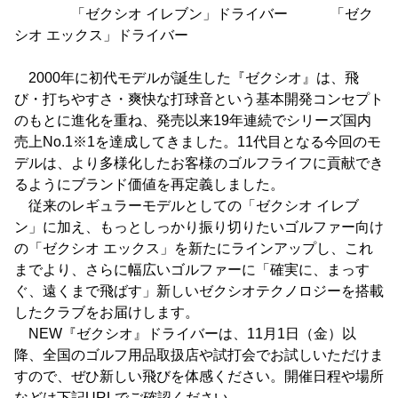
「ゼクシオ イレブン」ドライバー 「ゼク
シオ エックス」ドライバー
2000年に初代モデルが誕生した『ゼクシオ』は、飛
び・打ちやすさ・爽快な打球音という基本開発コンセプト
のもとに進化を重ね、発売以来19年連続でシリーズ国内
売上No.1※1を達成してきました。11代目となる今回のモ
デルは、より多様化したお客様のゴルフライフに貢献でき
るようにブランド価値を再定義しました。
従来のレギュラーモデルとしての「ゼクシオ イレブ
ン」に加え、もっとしっかり振り切りたいゴルファー向け
の「ゼクシオ エックス」を新たにラインアップし、これ
までより、さらに幅広いゴルファーに「確実に、まっす
ぐ、遠くまで飛ばす」新しいゼクシオテクノロジーを搭載
したクラブをお届けします。
NEW『ゼクシオ』ドライバーは、11月1日（金）以
降、全国のゴルフ用品取扱店や試打会でお試しいただけま
すので、ぜひ新しい飛びを体感ください。開催日程や場所
などは下記URLでご確認ください。