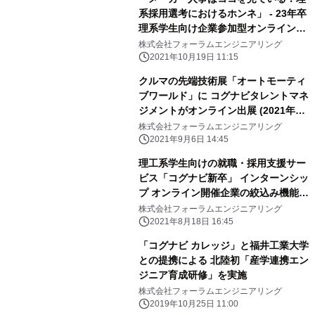
系採用選考におけるホンネ」 - 23年卒
理系学生向け企業参加型オンライン就
活セミナーを開催 -
株式会社フォーラムエンジニアリング
2021年10月19日 11:15
クルマの先端技術展「オートモーティ
ブワールド」に コグナビタレントマネ
ジメントがオンライン出展 (2021年9
月8日から開催)
株式会社フォーラムエンジニアリング
2021年9月6日 14:45
理工系学生向けの就職・採用支援サー
ビス「コグナビ新卒」 インターンシッ
プ オンライン開催企業の絞込み機能を
追加
株式会社フォーラムエンジニアリング
2021年8月18日 16:45
「コグナビ カレッジ」と福井工業大学
との提携による 北陸初「産学連携エン
ジニア育成研修」を実施
株式会社フォーラムエンジニアリング
2019年10月25日 11:00