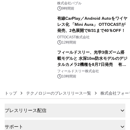
4
株式会社バブル
9時間前
有線CarPlay／Android Autoをワイヤ
レス化 「Mini Aura」 OTTOCASTが
発売、2色展開で8/31まで40％OFF！
5
OTTOCAST株式会社
12時間前
フィールドスリー、光学3倍ズーム搭
載モデルと 水深10m防水モデルのデジ
タルカメラ2機種を8月7日発売 有効
6
約1300万画素、用途別に選べるコンデ
フィールドスリー株式会社
ジ新登場
10時間前
トップ
テクノロジーのプレスリリース一覧
株式会社フォー
プレスリリース配信
サポート