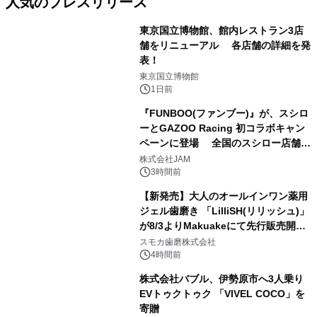
人気のプレスリリース
東京国立博物館、館内レストラン3店
舗をリニューアル 各店舗の詳細を発
表！
1
東京国立博物館
1日前
『FUNBOO(ファンブー)』が、スシロ
ーとGAZOO Racing 初コラボキャン
ペーンに登場 全国のスシロー店舗で
2
GR 4車種の FUNBOO(ミニカー)付き
株式会社JAM
メニューが展開されます
3時間前
【新発売】大人のオールインワン薬用
ジェル歯磨き 「LilliSH(リリッシュ)」
が8/3よりMakuakeにて先行販売開
3
始！
スモカ歯磨株式会社
4時間前
株式会社バブル、伊勢原市へ3人乗り
EVトゥクトゥク 「VIVEL COCO」を
寄贈