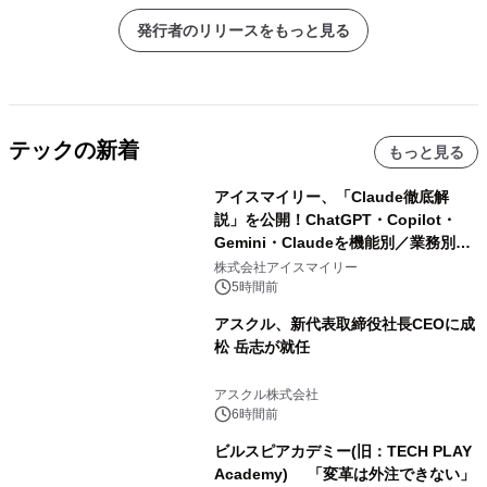
発行者のリリースをもっと見る
テックの新着
もっと見る
アイスマイリー、「Claude徹底解
説」を公開！ChatGPT・Copilot・
Gemini・Claudeを機能別／業務別に
比較―自社に合う生成AIの選び方がわ
株式会社アイスマイリー
かる実践ガイド
5時間前
アスクル、新代表取締役社長CEOに成
松 岳志が就任
アスクル株式会社
6時間前
ビルスピアカデミー(旧：TECH PLAY
Academy) 「変革は外注できない」