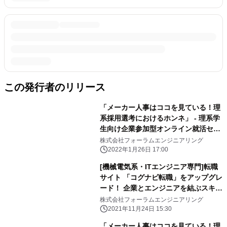
この発行者のリリース
「メーカー人事はココを見ている！理
系採用選考におけるホンネ」 - 理系学
生向け企業参加型オンライン就活セミ
ナー 第二弾を開催 -
株式会社フォーラムエンジニアリング
2022年1月26日 17:00
[機械電気系・ITエンジニア専門]転職
サイト 「コグナビ転職」をアップグレ
ード！ 企業とエンジニアを結ぶスキル
マッチングサービスが使い易く！
株式会社フォーラムエンジニアリング
2021年11月24日 15:30
「メーカー人事はココを見ている！理