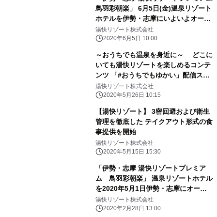
鳥羽彩朝楽」 6月5日(金)温泉リゾート
ホテルを伊勢・志摩にいよいよオープ
ン
湯快リゾート株式会社
2020年6月5日 10:00
～おうちでも温泉を身近に～ どこに
いても湯快リゾートを楽しめるコンテ
ンツ 「#おうちでもゆかい」配信スタ
ート
湯快リゾート株式会社
2020年5月26日 10:15
【湯快リゾート】 3密回避および衛生
管理を徹底した テイクアウト形式の食
事提供を開始
湯快リゾート株式会社
2020年5月15日 15:30
「伊勢・志摩 湯快リゾートプレミア
ム 鳥羽彩朝楽」 温泉リゾートホテル
を2020年5月1日伊勢・志摩にオープ
ン 3月3日午前10時よりご予約スタ
湯快リゾート株式会社
ート
2020年2月28日 13:00