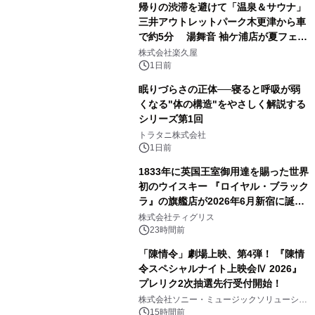
帰りの渋滞を避けて「温泉＆サウナ」
三井アウトレットパーク木更津から車
で約5分 湯舞音 袖ケ浦店が夏フェア
3
メニューを提供
株式会社楽久屋
1日前
眠りづらさの正体──寝ると呼吸が弱
くなる"体の構造"をやさしく解説する
シリーズ第1回
4
トラタニ株式会社
1日前
1833年に英国王室御用達を賜った世界
初のウイスキー 『ロイヤル・ブラック
ラ』の旗艦店が2026年6月新宿に誕
5
生 バカルディ ジャパンと連携した
株式会社ティグリス
没入型バー「BAR Arca」
23時間前
「陳情令」劇場上映、第4弾！ 『陳情
令スペシャルナイト上映会Ⅳ 2026』
プレリク2次抽選先行受付開始！
6
株式会社ソニー・ミュージックソリューショ
ンズ
15時間前