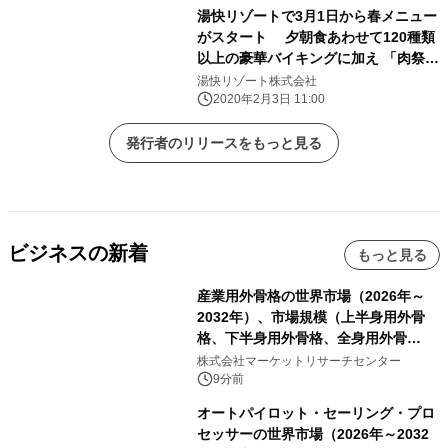
湯快リゾートで3月1日から春メニュー
がスタート 夕朝食あわせて120種類
以上の豪華バイキングに加え 「肉祭
り」も開催
湯快リゾート株式会社
2020年2月3日 11:00
発行者のリリースをもっと見る
ビジネスの新着
もっと見る
産業用外骨格の世界市場（2026年～
2032年）、市場規模（上半身用外骨
格、下半身用外骨格、全身用外骨
格）・分析レポートを発表
株式会社マーケットリサーチセンター
9分前
オートパイロット・セーリング・プロ
セッサーの世界市場（2026年～2032