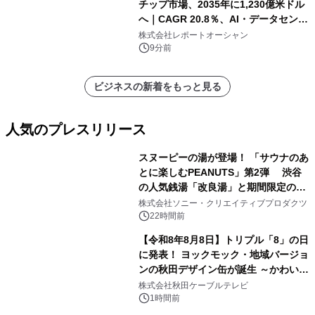
チップ市場、2035年に1,230億米ドル
へ｜CAGR 20.8％、AI・データセンタ
ー需要が成長を牽引
株式会社レポートオーシャン
9分前
ビジネスの新着をもっと見る
人気のプレスリリース
スヌーピーの湯が登場！ 「サウナのあ
とに楽しむPEANUTS」第2弾 渋谷
の人気銭湯「改良湯」と期間限定のコ
1
ラボレーション サウナイキタイコラ
株式会社ソニー・クリエイティブプロダクツ
ボグッズも発売決定！
22時間前
【令和8年8月8日】トリプル「8」の日
に発表！ ヨックモック・地域バージョ
ンの秋田デザイン缶が誕生 ～かわいい
2
秋田犬の子犬と秋田の四季と名所を巡
株式会社秋田ケーブルテレビ
るパッケージ～ 9月1日(火)秋田県内で
1時間前
販売開始