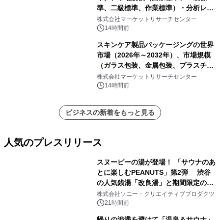
準、二級標準、作業標準）・分析レポ
ートを発表
株式会社マーケットリサーチセンター
14時間前
スキンケア製品パッケージングの世界
市場（2026年～2032年）、市場規模
（ガラス包装、金属包装、プラスチッ
ク包装、その他）・分析レポートを発
株式会社マーケットリサーチセンター
表
14時間前
ビジネスの新着をもっと見る
人気のプレスリリース
スヌーピーの湯が登場！ 「サウナのあ
とに楽しむPEANUTS」第2弾 渋谷
の人気銭湯「改良湯」と期間限定のコ
1
ラボレーション サウナイキタイコラ
株式会社ソニー・クリエイティブプロダクツ
ボグッズも発売決定！
21時間前
帰りの渋滞を避けて「温泉＆サウナ」