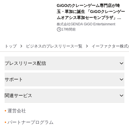
GiGOのクレーンゲーム専門店が埼
玉・草加に誕生 「GiGOクレーンゲー
ムオアシス草加セーモンプラザ」
6
2026年8月7日(金)10時グランドオープ
株式会社GENDA GiGO Entertainment
ン
17時間前
トップ
ビジネスのプレスリリース一覧
イーファクター株式
プレスリリース配信
サポート
関連サービス
•
運営会社
•
パートナープログラム