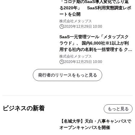
「コロナ期のSaaS導入変化でふり返
る2020年」 SaaS利用実態調査レポ
ートを公開
株式会社メタップス
2020年12月29日 10:00
SaaS一元管理ツール「メタップスク
ラウド」、 国内6,000社※1以上が利
用する社内の名刺を一括管理する クラ
ウド名刺管理サービス「Sansan」と
株式会社メタップス
の連携開始
2020年12月25日 10:00
発行者のリリースをもっと見る
ビジネスの新着
もっと見る
【名城大学】天白・八事キャンパスで
オープンキャンパスを開催