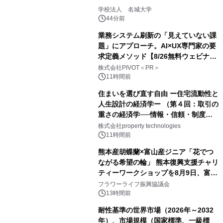
学校法人 名城大学
44分前
業務システム刷新の「見えていない課
題」にアプローチ。AI×UX専門家の要
求定義メソッド【8/26無料ウェビナ
ー】株式会社PIVOT
株式会社PIVOT＜PR＞
11時間前
住まいを選び直す自由 ー住宅流動性と
人生設計の経済学ー （第４回：取引の
重さの経済学──情報・信頼・制度を
PropTechはどう組み替えるか）｜
株式会社property technologies
PropTech-Lab
11時間前
熊本産胡蝶蘭×富山産ジニア「花でつ
ながる希望の輪」 熊本復興支援チャリ
ティーワークショップを8月9日、富
山・射水で開催
フラワーライフ振興協議会
13時間前
耐性基準の世界市場（2026年～2032
年）、市場規模（国家標準、一級標