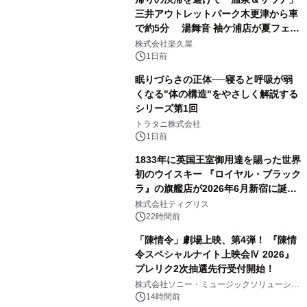
三井アウトレットパーク木更津から車
で約5分 湯舞音 袖ケ浦店が夏フェア
2
メニューを提供
株式会社楽久屋
1日前
眠りづらさの正体──寝ると呼吸が弱
くなる"体の構造"をやさしく解説する
シリーズ第1回
3
トラタニ株式会社
1日前
1833年に英国王室御用達を賜った世界
初のウイスキー 『ロイヤル・ブラック
ラ』の旗艦店が2026年6月新宿に誕
4
生 バカルディ ジャパンと連携した
株式会社ティグリス
没入型バー「BAR Arca」
22時間前
「陳情令」劇場上映、第4弾！ 『陳情
令スペシャルナイト上映会Ⅳ 2026』
プレリク2次抽選先行受付開始！
5
株式会社ソニー・ミュージックソリューショ
ンズ
14時間前