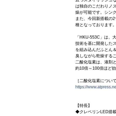
は独自のこだわりノ
燥が可能です。シング
また、今回新搭載の2
種となっております。
「HKU-553C」
技術を基に開発したス
を組み込んだふとん＆
臭しながら乾燥する
二酸化塩素は、液剤
約10倍～100倍ほ
［二酸化塩素につい
https://www.atpress.
【特長】
◆クレベリンLED搭載(