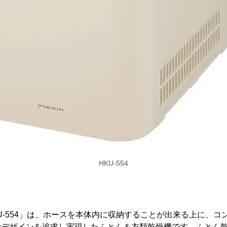
HKU-554
KU-554」は、ホースを本体内に収納することが出来る上に、コンパク
なデザインを追求し実現したふとん＆衣類乾燥機です。ふとん