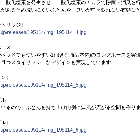
で二酸化塩素を発生させ、二酸化塩素のチカラで除菌・消臭を
果があるため洗いにくいふとんや、臭いが中々取れない衣類な
ートリッジ］
ne.jp/releases/195114/img_195114_4.jpg
ホース
ベッドでも使いやすい1m(含む商品本体)のロングホースを実
ト且つスタイリッシュなデザインを実現しています。
イン］
ne.jp/releases/195114/img_195114_5.jpg
ズル
ているので、ふとんを持ち上げ内側に温風が広がる空間を作り
ズル］
ne.jp/releases/195114/img_195114_6.jpg