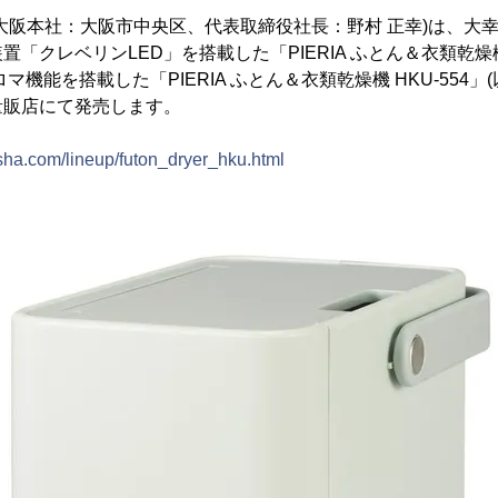
大阪本社：大阪市中央区、代表取締役社長：野村 正幸)は、大
「クレベリンLED」を搭載した「PIERIA ふとん＆衣類乾燥機 H
ロマ機能を搭載した「PIERIA ふとん＆衣類乾燥機 HKU-554」(以
量販店にて発売します。
isha.com/lineup/futon_dryer_hku.html