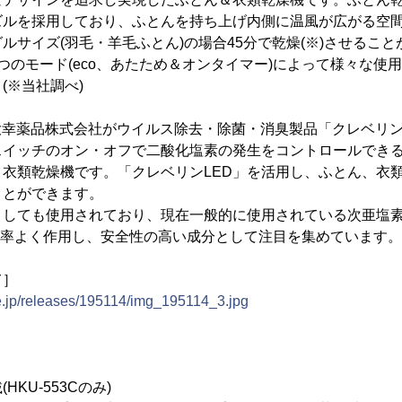
ズルを採用しており、ふとんを持ち上げ内側に温風が広がる空
ルサイズ(羽毛・羊毛ふとん)の場合45分で乾燥(※)させるこ
つのモード(eco、あたため＆オンタイマー)によって様々な使
(※当社調べ)
は、大幸薬品株式会社がウイルス除去・除菌・消臭製品「クレベリ
イッチのオン・オフで二酸化塩素の発生をコントロールできる
衣類乾燥機です。「クレベリンLED」を活用し、ふとん、衣
ことができます。
としても使用されており、現在一般的に使用されている次亜塩
ど効率よく作用し、安全性の高い成分として注目を集めています。
て］
ne.jp/releases/195114/img_195114_3.jpg
HKU-553Cのみ)