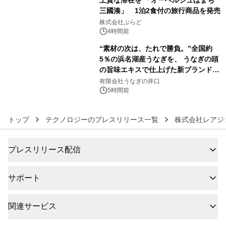
上質な滞在を 「オーベルジュほまち
三國湊」 1泊2食付の旅行商品を発売
5
株式会社ぷらど
4時間前
“素材の次は、たれで勝負。”全国約
5％の浜名湖産うなぎを、 うなぎの頭
の旨味エキスで仕上げた新ブランド
6
「井口の誉」誕生
有限会社うなぎの井口
5時間前
トップ
テクノロジーのプレスリリース一覧
株式会社レアジ
プレスリリース配信
サポート
関連サービス