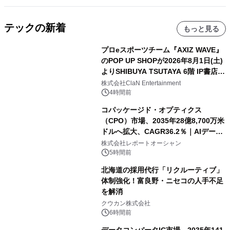
テックの新着
もっと見る
プロeスポーツチーム『AXIZ WAVE』
のPOP UP SHOPが2026年8月1日(土)
よりSHIBUYA TSUTAYA 6階 IP書店で
開催決定！！
株式会社ClaN Entertainment
4時間前
コパッケージド・オプティクス
（CPO）市場、2035年28億8,700万米
ドルへ拡大、CAGR36.2％｜AIデータ
センター・高速光通信需要が成長を加
株式会社レポートオーシャン
速
5時間前
北海道の採用代行「リクルーティブ」
体制強化！富良野・ニセコの人手不足
を解消
クウカン株式会社
6時間前