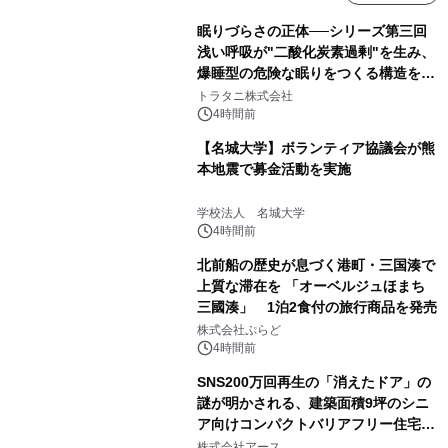
眠りづらさの正体──シリーズ第三回
浅い呼吸が"二酸化炭素過剰"を生み、
爆睡型の危険な眠りをつくる構造を解
説
トラタニ株式会社
4時間前
【名城大学】ボランティア協議会が熊
本地震で募金活動を実施
学校法人 名城大学
4時間前
北前船の歴史が息づく港町・三国湊で
上質な滞在を 「オーベルジュほまち
三國湊」 1泊2食付の旅行商品を発売
株式会社ぷらど
4時間前
SNS200万回再生の「消えたドア」の
謎が明かされる、建築面積9坪のシニ
ア向けコンパクトバリアフリー住宅が
誕生
株式会社アース