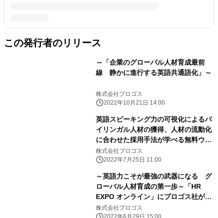
この発行者のリリース
～「企業のグローバル人材育成最前
線 静かに進行する英語共通語化」～
株式会社プロゴス
2022年10月21日 14:00
英語スピーキング力の可視化によるバ
イリンガル人材の獲得、人材の流動化
に合わせた採用手法が学べる無料ウェ
ビナー 7月29日（金）開催
株式会社プロゴス
2022年7月25日 11:00
～英語力こそが最強の武器になる グ
ローバル人材育成の第一歩～「HR
EXPO オンライン」にプロゴス社が出
展
株式会社プロゴス
2022年6月29日 15:00