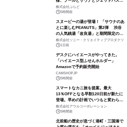
様、プールとサウナとジェットバス付
1
きで Villa Mon Temps AWAJIの連泊
株式会社ぷらど
素泊りプラン
5時間前
スヌーピーの湯が登場！ 「サウナのあ
とに楽しむPEANUTS」第2弾 渋谷
の人気銭湯「改良湯」と期間限定のコ
2
ラボレーション サウナイキタイコラ
株式会社ソニー・クリエイティブプロダクツ
ボグッズも発売決定！
1日前
デスクにハイエースがやってきた。
「ハイエース型ふせんホルダー」
Amazonで予約販売開始
3
CAMSHOP.JP
5時間前
スマートなカニ旅を提案。最大
13％OFFとなる早割120日前が新たに
登場。早めの計画でいつもと変わらぬ
4
大人の冬旅を。ー夕日ヶ浦温泉「佳松
株式会社アウルコーポレーション
苑 別邸ふうか」ー
5時間前
北前船の歴史が息づく港町・三国湊で