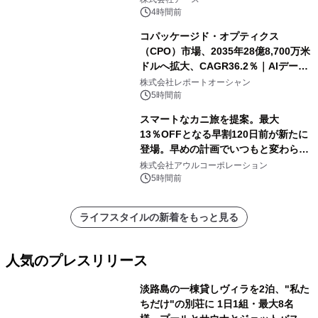
4時間前
コパッケージド・オプティクス
（CPO）市場、2035年28億8,700万米
ドルへ拡大、CAGR36.2％｜AIデータ
センター・高速光通信需要が成長を加
株式会社レポートオーシャン
速
5時間前
スマートなカニ旅を提案。最大
13％OFFとなる早割120日前が新たに
登場。早めの計画でいつもと変わらぬ
大人の冬旅を。ー夕日ヶ浦温泉「佳松
株式会社アウルコーポレーション
苑 別邸ふうか」ー
5時間前
ライフスタイルの新着をもっと見る
人気のプレスリリース
淡路島の一棟貸しヴィラを2泊、"私た
ちだけ"の別荘に 1日1組・最大8名