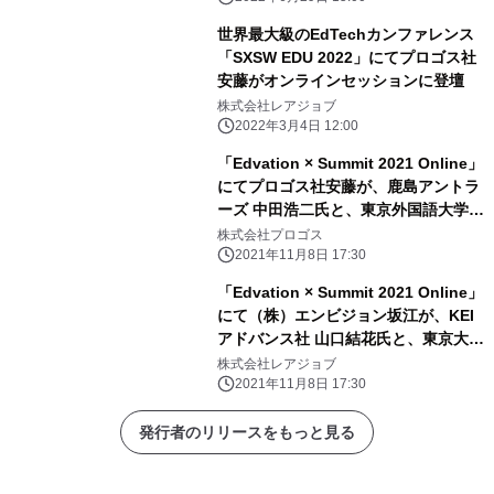
世界最大級のEdTechカンファレンス
「SXSW EDU 2022」にてプロゴス社
安藤がオンラインセッションに登壇
株式会社レアジョブ
2022年3月4日 12:00
「Edvation × Summit 2021 Online」
にてプロゴス社安藤が、鹿島アントラ
ーズ 中田浩二氏と、東京外国語大学
投野由紀夫氏と登壇
株式会社プロゴス
2021年11月8日 17:30
「Edvation × Summit 2021 Online」
にて（株）エンビジョン坂江が、KEI
アドバンス社 山口結花氏と、東京大学
大学院 岡田謙介氏と登壇
株式会社レアジョブ
2021年11月8日 17:30
発行者のリリースをもっと見る