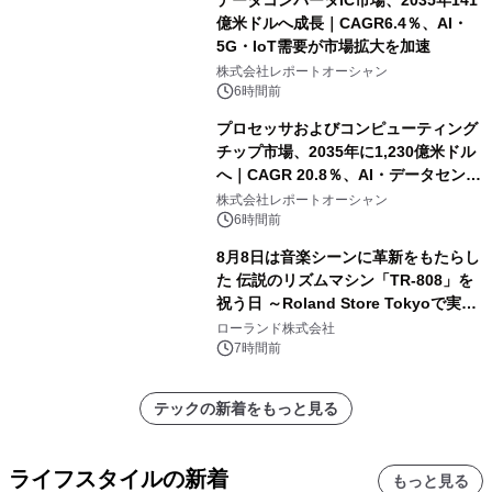
データコンバータIC市場、2035年141
億米ドルへ成長｜CAGR6.4％、AI・
5G・IoT需要が市場拡大を加速
株式会社レポートオーシャン
6時間前
プロセッサおよびコンピューティング
チップ市場、2035年に1,230億米ドル
へ｜CAGR 20.8％、AI・データセンタ
ー需要が成長を牽引
株式会社レポートオーシャン
6時間前
8月8日は音楽シーンに革新をもたらし
た 伝説のリズムマシン「TR-808」を
祝う日 ～Roland Store Tokyoで実機
を展示しての 記念キャンペーンを開
ローランド株式会社
催 英国ラジオ「NTS」の 特別プログ
7時間前
ラムや、「TR-808」を愛する伝説的
アーティストを フィーチャーしたアニ
テックの新着をもっと見る
メーションを公開～
ライフスタイルの新着
もっと見る