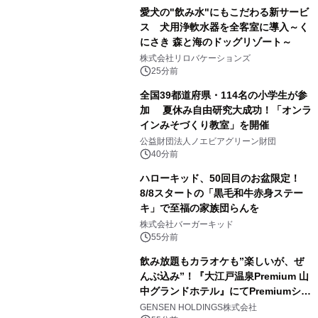
愛犬の"飲み水"にもこだわる新サービ
ス 犬用浄軟水器を全客室に導入～く
にさき 森と海のドッグリゾート～
株式会社リロバケーションズ
25分前
全国39都道府県・114名の小学生が参
加 夏休み自由研究大成功！「オンラ
インみそづくり教室」を開催
公益財団法人ノエビアグリーン財団
40分前
ハローキッド、50回目のお盆限定！
8/8スタートの「黒毛和牛赤身ステー
キ」で至福の家族団らんを
株式会社バーガーキッド
55分前
飲み放題もカラオケも”楽しいが、ぜ
んぶ込み”！『大江戸温泉Premium 山
中グランドホテル』にてPremiumシリ
ーズ初のオールインクルーシブ導入
GENSEN HOLDINGS株式会社