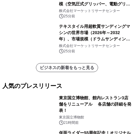
模（空気圧式グリッパー、電動グリッ
パー）・分析レポートを発表
株式会社マーケットリサーチセンター
25分前
テキスタイル用超軟質サンディングマ
シンの世界市場（2026年～2032
年）、市場規模（ドラムサンディング
マシン、ジェットサンディングマシ
株式会社マーケットリサーチセンター
ン、ローラーサンディングマシン、そ
25分前
の他）・分析レポートを発表
ビジネスの新着をもっと見る
人気のプレスリリース
東京国立博物館、館内レストラン3店
舗をリニューアル 各店舗の詳細を発
表！
1
東京国立博物館
21時間前
仮面ライダー55周年記念！オリジナル