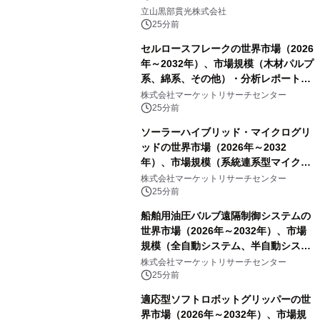
立山黒部貫光株式会社
25分前
セルロースフレークの世界市場（2026
年～2032年）、市場規模（木材パルプ
系、綿系、その他）・分析レポートを
発表
株式会社マーケットリサーチセンター
25分前
ソーラーハイブリッド・マイクログリ
ッドの世界市場（2026年～2032
年）、市場規模（系統連系型マイクロ
グリッド、独立型マイクログリッ
株式会社マーケットリサーチセンター
ド）・分析レポートを発表
25分前
船舶用油圧バルブ遠隔制御システムの
世界市場（2026年～2032年）、市場
規模（全自動システム、半自動システ
ム）・分析レポートを発表
株式会社マーケットリサーチセンター
25分前
適応型ソフトロボットグリッパーの世
界市場（2026年～2032年）、市場規