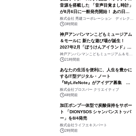
音源を搭載した 「音声目覚まし時計」
が8月6日に一般発売開始！ あの日の
2
大興奮が今甦る
株式会社 秀建コーポレーション ディレクト
アートギャラリー
3時間前
神戸アンパンマンこどもミュージアム
＆モールに 新たな遊び場が誕生！
2027年2月「ぼうけんアイランド」が
3
オープン
神戸アンパンマンこどもミュージアム＆モー
ル
21時間前
あなたの生活を便利に、人生を豊かに
するIT型デジタル・ノート
『MyLifeNote』がアイデア募集 優
4
秀賞100名に1年間無償試用
株式会社プロスパー クリエイティブ
4時間前
加圧ポンプ一体型で炭酸保持をサポー
ト 「DIONYSOS シャンパンストッパ
ー」を8/4発売
5
株式会社ライフエキスパート
2時間前