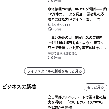
55分前
水道修理の相談、95.2％が電話―― 約
12万件のデータを調査 業者別の応
答率には最大84ポイント差、 「つな
がりやすさ」も選定基準に
株式会社SAFELY
55分前
「黒い海苔の日」制定記念のご案内
～9月6日は海苔を食べよう～ 東京タ
ワーで美味しい上質な海苔体験をお届
けします！
海苔で健康推進委員会
55分前
ライフスタイルの新着をもっと見る
ビジネスの新着
もっと見る
立山黒部アルペンルートで乗り物の魅
力を満喫 「のりものデイズ2026」
を8/29から開催