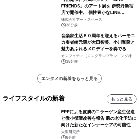
FRIENDS」のアート展を 伊勢丹新宿
店で開催中。 個性豊かなLINE
FRIENDSの仲間たちが インテリアア
株式会社アートスペース
ートとして新たな魅力を発信。
38分前
音楽家生活６０周年を迎えるハーモニ
カ奏者崎元讓が大田智美、小川和隆と
魅力あふれるメロディーを奏でる
『ファンタスティック・トリオⅢ』チ
カンフェティ（ロングランプランニング株式
会社）
ケット8月24日(月)～発売開始！
38分前
エンタメの新着をもっと見る
ライフスタイルの新着
もっと見る
FPPによる皮膚のコラーゲン産生促進
と微小循環改善を報告 肌の老化予防に
向けた新たなインナーケアの可能性
大里研究所
8分前