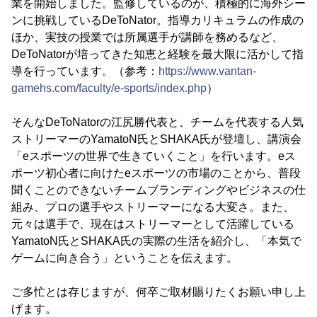
業を開始しました。監修しているのが、積極的に海外シー
ンに挑戦しているDeToNator。指導カリキュラムの作成の
ほか、実技の授業では所属選手が講師を務めるなど、
DeToNatorが培ってきた知恵と経験を最大限に活かして指
導を行っています。（参考：
https://www.vantan-
gamehs.com/faculty/e-sports/index.php
）
そんなDeToNatorの江尻勝代表と、チームを代表する人気
ストリーマーのYamatoN氏とSHAKA氏が登壇し、講演会
「eスポーツの世界で生きていくこと」を行います。eス
ポーツ初心者に向けたeスポーツの市場のことから、普段
聞くことのできないチームブランディングやビジネスの仕
組み、プロの選手やストリーマーになる大変さ。また、
元々は選手で、現在はストリーマーとして活躍している
YamatoN氏とSHAKA氏の実際の生活を紹介し、「本気で
ゲームに向き合う」ということを伝えます。
ご多忙とは存じますが、何卒ご取材賜りたくお願い申し上
げます。