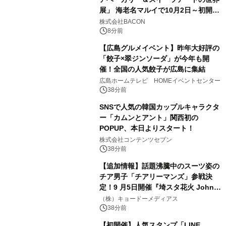
展」 海老名マルイで10月2日～初開
催！
株式会社BACON
8分前
【広島グルメイベント】昨年大好評の
「餃子×翠ジンソーダ」が今年も開
催！全国の人気餃子が広島に集結
広島ホームテレビ HOMEイベントセンター
38分前
SNSで人気の韓国カップルキャラクタ
ー「カムンとアント」関西初の
POPUP、本日よりスタート！
株式会社コンテンツセブン
38分前
【追加情報】話題沸騰中のスーツ姿の
チア男子「チアリーマンズ」参戦決
定！9 月5日開催『埼スタ花火 John
Williams Fireworks 2026』を大迫力
（株）キョードーメディアス
のパフォーマンスで熱く盛り上げる！
38分前
【初開催】人気スタンプ「LINE