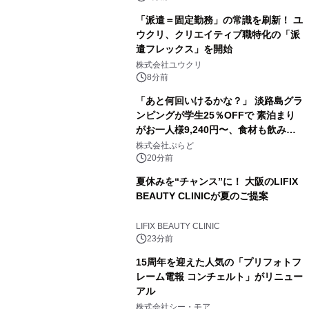
「派遣＝固定勤務」の常識を刷新！ ユ
ウクリ、クリエイティブ職特化の「派
遣フレックス」を開始
株式会社ユウクリ
8分前
「あと何回いけるかな？」 淡路島グラ
ンピングが学生25％OFFで 素泊まり
がお一人様9,240円〜、食材も飲み物
も持ち込み自由 「グランピングリゾー
株式会社ぷらど
ト Awaji」9月30日までの平日限定
20分前
夏休みを“チャンス”に！ 大阪のLIFIX
BEAUTY CLINICが夏のご提案
LIFIX BEAUTY CLINIC
23分前
15周年を迎えた人気の「プリフォトフ
レーム電報 コンチェルト」がリニュー
アル
株式会社シー・モア