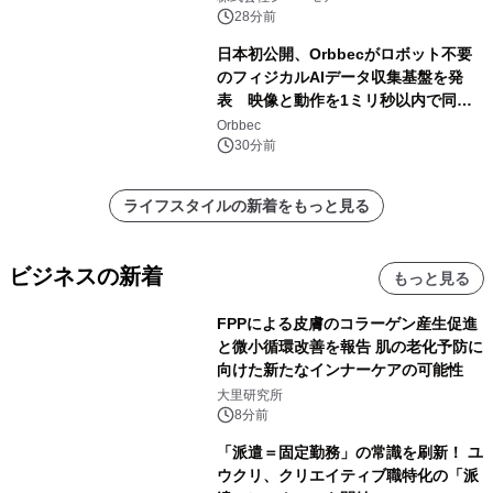
28分前
日本初公開、Orbbecがロボット不要
のフィジカルAIデータ収集基盤を発
表 映像と動作を1ミリ秒以内で同
期、約200グラムの試作機をROSCon
Orbbec
JP 2026で実演
30分前
ライフスタイルの新着をもっと見る
ビジネスの新着
もっと見る
FPPによる皮膚のコラーゲン産生促進
と微小循環改善を報告 肌の老化予防に
向けた新たなインナーケアの可能性
大里研究所
8分前
「派遣＝固定勤務」の常識を刷新！ ユ
ウクリ、クリエイティブ職特化の「派