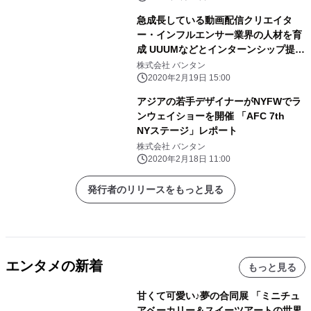
急成長している動画配信クリエイタ
ー・インフルエンサー業界の人材を育
成 UUUMなどとインターンシップ提携
した 新スクール「バンタンクリエイタ
株式会社 バンタン
ーアカデミー」来春開校
2020年2月19日 15:00
アジアの若手デザイナーがNYFWでラ
ンウェイショーを開催 「AFC 7th
NYステージ」レポート
株式会社 バンタン
2020年2月18日 11:00
発行者のリリースをもっと見る
エンタメの新着
もっと見る
甘くて可愛い♪夢の合同展 「ミニチュ
アベーカリー＆スイーツアートの世界