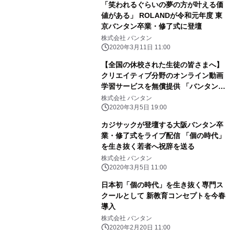
「笑われるぐらいの夢の方が叶える価
値がある」 ROLANDが令和元年度 東
京バンタン卒業・修了式に登壇
株式会社 バンタン
2020年3月11日 11:00
【全国の休校された生徒の皆さまへ】
クリエイティブ分野のオンライン動画
学習サービスを無償提供 「バンタンフ
リップチャンネル」をオンライン学習
株式会社 バンタン
アプリ「N予備校」にて配信
2020年3月5日 19:00
カジサックが登壇する大阪バンタン卒
業・修了式をライブ配信 「個の時代」
を生き抜く若者へ祝辞を送る
株式会社 バンタン
2020年3月5日 11:00
日本初「個の時代」を生き抜く専門ス
クールとして 新教育コンセプトを今春
導入
株式会社 バンタン
2020年2月20日 11:00