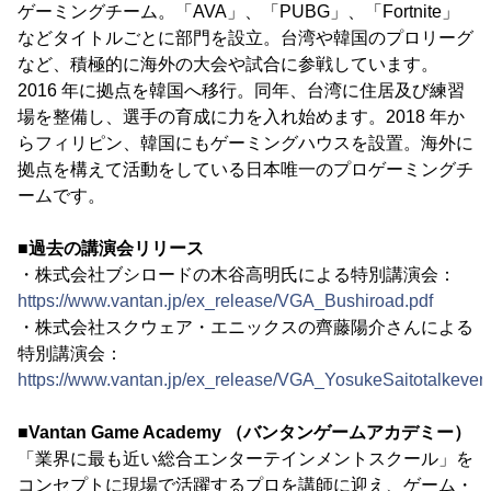
ゲーミングチーム。「AVA」、「PUBG」、「Fortnite」
などタイトルごとに部門を設立。台湾や韓国のプロリーグ
など、積極的に海外の大会や試合に参戦しています。
2016 年に拠点を韓国へ移行。同年、台湾に住居及び練習
場を整備し、選手の育成に力を入れ始めます。2018 年か
らフィリピン、韓国にもゲーミングハウスを設置。海外に
拠点を構えて活動をしている日本唯一のプロゲーミングチ
ームです。
■過去の講演会リリース
・株式会社ブシロードの木谷高明氏による特別講演会：
https://www.vantan.jp/ex_release/VGA_Bushiroad.pdf
・株式会社スクウェア・エニックスの齊藤陽介さんによる
特別講演会：
https://www.vantan.jp/ex_release/VGA_YosukeSaitotalkevent
■Vantan Game Academy （バンタンゲームアカデミー）
「業界に最も近い総合エンターテインメントスクール」を
コンセプトに現場で活躍するプロを講師に迎え、ゲーム・