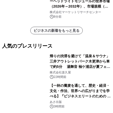
ーヘッドライトモジュールの世界市場
（2026年～2032年）、市場規模（シ
ングルダイレクトビーム、デュアルダ
株式会社マーケットリサーチセンター
イレクトビーム、その他）・分析レポ
8分前
ートを発表
ビジネスの新着をもっと見る
人気のプレスリリース
帰りの渋滞を避けて「温泉＆サウナ」
三井アウトレットパーク木更津から車
で約5分 湯舞音 袖ケ浦店が夏フェア
1
メニューを提供
株式会社楽久屋
22時間前
【一杯の蕎麦を通して、歴史・経済・
文化・作法、世界への広がりまでを学
べる】『ビジネスエリートのための 教
2
養としての蕎麦』2026年8月25日
あさ出版
（火）発売
3時間前