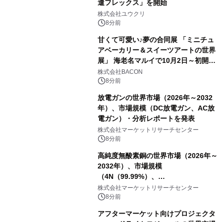
遣フレックス」を開始
株式会社ユウクリ
8分前
甘くて可愛い♪夢の合同展 「ミニチュ
アベーカリー＆スイーツアートの世界
展」 海老名マルイで10月2日～初開
催！
株式会社BACON
8分前
放電ガンの世界市場（2026年～2032
年）、市場規模（DC放電ガン、AC放
電ガン）・分析レポートを発表
株式会社マーケットリサーチセンター
8分前
高純度無酸素銅の世界市場（2026年～
2032年）、市場規模
（4N（99.99%）、
4N5（99.995%）、5N（99.999%）、
株式会社マーケットリサーチセンター
5N5（99.9995%））・分析レポート
8分前
を発表
アフターマーケット向けプロジェクタ