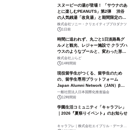
スヌーピーの湯が登場！ 「サウナのあ
とに楽しむPEANUTS」第2弾 渋谷
の人気銭湯「改良湯」と期間限定のコ
1
ラボレーション サウナイキタイコラ
株式会社ソニー・クリエイティブプロダクツ
ボグッズも発売決定！
1日前
時間に追われず、丸ごと1日淡路島グ
ルメと観光、レジャー施設で クラブハ
ウスのようなプールと、変わった形の
2
サウナも 「THE BOXY AWAJI」のお
株式会社ぷらど
得な素泊まり連泊プランで
14時間前
現役留学生がつくる、留学生のため
の、留学生専用プラットフォーム
Japan Alumni Network（JAN）β版
3
をリリース
一般社団法人日本国際化推進協会
12時間前
学園生活コミュニティ「キャラフレ」
｜2026『夏祭りイベント』のお知らせ
4
キャラフレ｜株式会社エイプリル・データ・