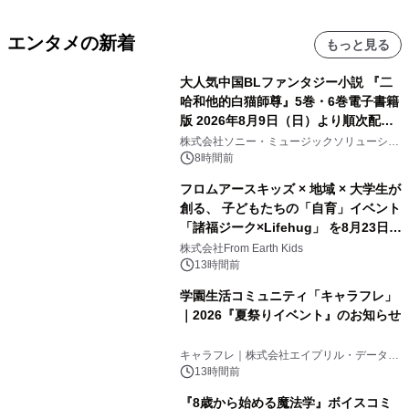
エンタメの新着
もっと見る
大人気中国BLファンタジー小説 『二
哈和他的白猫師尊』5巻・6巻電子書籍
版 2026年8月9日（日）より順次配信
開始
株式会社ソニー・ミュージックソリューショ
ンズ
8時間前
フロムアースキッズ × 地域 × 大学生が
創る、 子どもたちの「自育」イベント
「諸福ジーク×Lifehug」 を8月23日
(日)開催
株式会社From Earth Kids
13時間前
学園生活コミュニティ「キャラフレ」
｜2026『夏祭りイベント』のお知らせ
キャラフレ｜株式会社エイプリル・データ・
デザインズ
13時間前
『8歳から始める魔法学』ボイスコミ