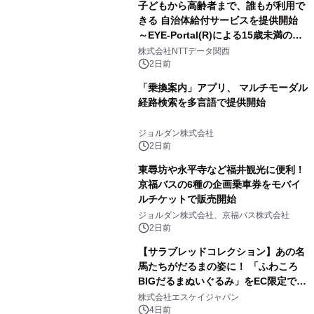
子どもから高齢者まで、誰もが利用で
きる 自治体給付サービスを提供開始
～EYE-Portal(R)による15歳未満の本
人認証と デジタルデバイド対策で実現
株式会社NTTデータ関西
～
2日前
「乗換案内」アプリ、 マルチモーダル
経路検索を多言語で提供開始
ジョルダン株式会社
2日前
東尋坊や永平寺など福井観光に便利！
京福バスの6種の企画乗車券をモバイ
ルチケットで販売開始
ジョルダン株式会社、京福バス株式会社
2日前
【サラブレッドコレクション】あの名
馬たちがだるまの姿に！ 「ふわころ
BIGだるまぬいぐるみ」をEC限定で受
注販売開始
株式会社エスケイジャパン
4日前