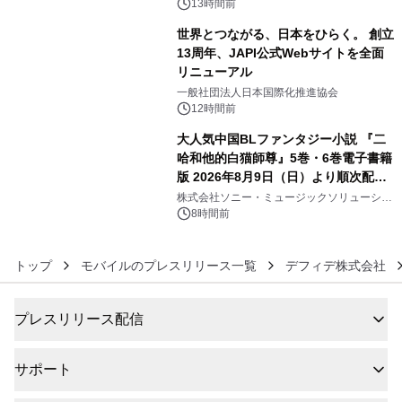
デザインズ
13時間前
世界とつながる、日本をひらく。 創立
13周年、JAPI公式Webサイトを全面
リニューアル
5
一般社団法人日本国際化推進協会
12時間前
大人気中国BLファンタジー小説 『二
哈和他的白猫師尊』5巻・6巻電子書籍
版 2026年8月9日（日）より順次配信
6
開始
株式会社ソニー・ミュージックソリューショ
ンズ
8時間前
トップ
モバイルのプレスリリース一覧
デフィデ株式会社
プレスリリース配信
サポート