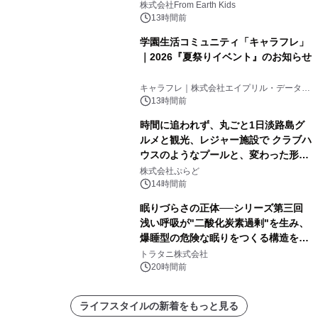
(日)開催
株式会社From Earth Kids
13時間前
学園生活コミュニティ「キャラフレ」
｜2026『夏祭りイベント』のお知らせ
キャラフレ｜株式会社エイプリル・データ・
デザインズ
13時間前
時間に追われず、丸ごと1日淡路島グ
ルメと観光、レジャー施設で クラブハ
ウスのようなプールと、変わった形の
サウナも 「THE BOXY AWAJI」のお
株式会社ぷらど
得な素泊まり連泊プランで
14時間前
眠りづらさの正体──シリーズ第三回
浅い呼吸が"二酸化炭素過剰"を生み、
爆睡型の危険な眠りをつくる構造を解
説
トラタニ株式会社
20時間前
ライフスタイルの新着をもっと見る