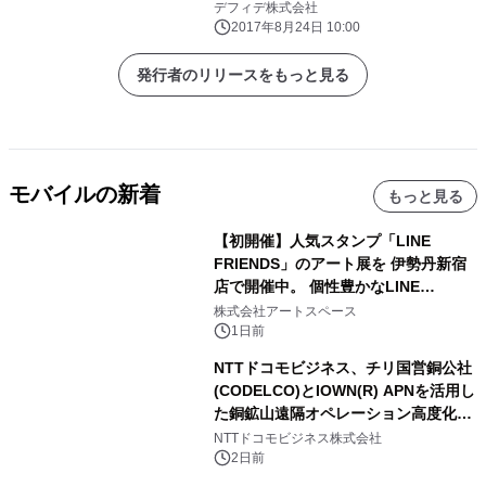
デフィデ株式会社
2017年8月24日 10:00
発行者のリリースをもっと見る
モバイルの新着
もっと見る
【初開催】人気スタンプ「LINE
FRIENDS」のアート展を 伊勢丹新宿
店で開催中。 個性豊かなLINE
FRIENDSの仲間たちが インテリアア
株式会社アートスペース
ートとして新たな魅力を発信。
1日前
NTTドコモビジネス、チリ国営銅公社
(CODELCO)とIOWN(R) APNを活用し
た銅鉱山遠隔オペレーション高度化に
向けた調査・実証を開始
NTTドコモビジネス株式会社
2日前