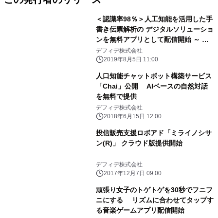
＜認識率98％＞人工知能を活用した手
書き伝票解析の デジタルソリューショ
ンを無料アプリとして配信開始 ～ 貴
社の業務プロセスに合わせてカスタマ
デフィデ株式会社
イズ提供が可能 ～
2019年8月5日 11:00
人口知能チャットボット構築サービス
「Chai」公開 AIベースの自然対話
を無料で提供
デフィデ株式会社
2018年6月15日 12:00
投信販売支援ロボアド「ミライノシサ
ン(R)」 クラウド版提供開始
デフィデ株式会社
2017年12月7日 09:00
頑張り女子のトゲトゲを30秒でフニフ
ニにする リズムに合わせてタップす
る音楽ゲームアプリ配信開始