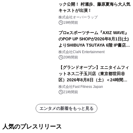
ック公開！ 村瀬歩、藤原夏海ら大人気
キャストが出演！
株式会社オーバーラップ
19時間前
プロeスポーツチーム『AXIZ WAVE』
のPOP UP SHOPが2026年8月1日(土)
よりSHIBUYA TSUTAYA 6階 IP書店で
開催決定！！
株式会社ClaN Entertainment
20時間前
【グランドオープン】エニタイムフィ
ットネス二子玉川店（東京都世田谷
区）2026年8月8日（土）＜24時間年
中無休のフィットネスジム＞
株式会社Fast Fitness Japan
21時間前
エンタメの新着をもっと見る
人気のプレスリリース