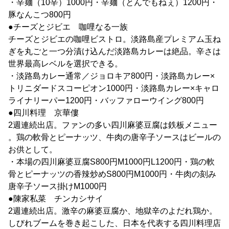
・辛麺（10辛）1000円・辛麺（とんでもねぇ）1200円・
豚なんこつ800円
●チーズとジビエ 咖哩なる一族
チーズとジビエの咖哩ビストロ。淡路島産プレミアム玉ね
ぎを丸ごと一つ分漬け込んだ淡路島カレーは絶品。辛さは
世界最高レベルを選択できる。
・淡路島カレー通常／ジョロキア800円・淡路島カレー×
トリニダードスコーピオン1000円・淡路島カレー×キャロ
ライナリーパー1200円・バッファローウイング800円
●四川料理 京華僂
2週連続出店。ファンの多い四川麻婆豆腐は鉄板メニュー
。鶏の軟骨とピーナッツ、牛肉の唐辛子ソースはビールの
お供として。
・本場の四川麻婆豆腐S800円M1000円L1200円・鶏の軟
骨とピーナッツの香辣炒めS800円M1000円・牛肉の刻み
唐辛子ソース掛けM1000円
●陳家私菜 チンカシサイ
2週連続出店。激辛の麻婆豆腐か、地獄辛のよだれ鶏か。
しびれブームを巻き起こした、日本を代表する四川料理店