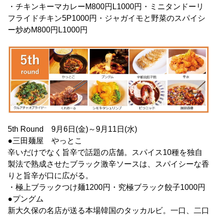
・チキンキーマカレーM800円L1000円・ミニタンドーリ
フライドチキン5P1000円・ジャガイモと野菜のスパイシ
ー炒めM800円L1000円
5th Round 9月6日(金)～9月11日(水)
●三田麺屋 やっとこ
辛いだけでなく旨辛で話題の店舗。スパイス10種を独自
製法で熟成させたブラック激辛ソースは、スパイシーな香
りと旨辛が口に広がる。
・極上ブラックつけ麺1200円・究極ブラック餃子1000円
●プングム
新大久保の名店が送る本場韓国のタッカルビ。一口、二口