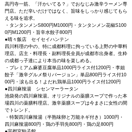
高円寺一筋、「汗かいてる？」でおなじみ激辛ラーメン専
門店。ただ辛いだけではなく、旨味をしっかり感じてもら
える味を追求。
・タンタンメンS800円M1000円・タンタンメン花椒S100
0円M1200円・旨辛水餃子800円
●晴々飯店 セイセイハンテン
四川料理の中の、特に成都料理に拘っている上野の中華料
理店。店主・料理長・副料理長全員が成都市出身者。生粋
の成都っ子達により本当の味を楽しめる。
・プレミアム麻婆豆腐単品1000円ライス付1200円・李姐
餃子「激辛グルメ祭りバージョン」単品800円ライス付10
00円・涙も出る！よだれ鶏単品1000円ライス付1200円
●四川麻辣湯 シセンマーラータン
池袋発の四川麻辣湯。オリジナルの薬膳スープで作った本
場四川の薬膳料理店。激辛薬膳スープは今まさに女性の間
でトレンド。
・特製四川麻辣湯（半熟味卵と万能ネギ付き）1000円・
四川麻辣湯800円・鶏の手羽先800円・鶏の足800円
●宇都宮餃子館