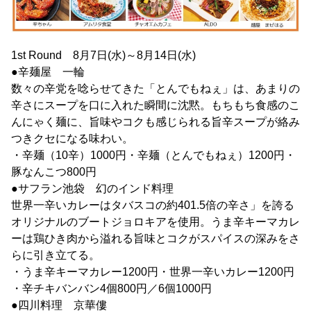
1st Round 8月7日(水)～8月14日(水)
●辛麺屋 一輪
数々の辛党を唸らせてきた「とんでもねぇ」は、あまりの
辛さにスープを口に入れた瞬間に沈黙。もちもち食感のこ
んにゃく麺に、旨味やコクも感じられる旨辛スープが絡み
つきクセになる味わい。
・辛麺（10辛）1000円・辛麺（とんでもねぇ）1200円・
豚なんこつ800円
●サフラン池袋 幻のインド料理
世界一辛いカレーはタバスコの約401.5倍の辛さ」を誇る
オリジナルのブートジョロキアを使用。うま辛キーマカレ
ーは鶏ひき肉から溢れる旨味とコクがスパイスの深みをさ
らに引き立てる。
・うま辛キーマカレー1200円・世界一辛いカレー1200円
・辛チキバンバン4個800円／6個1000円
●四川料理 京華僂