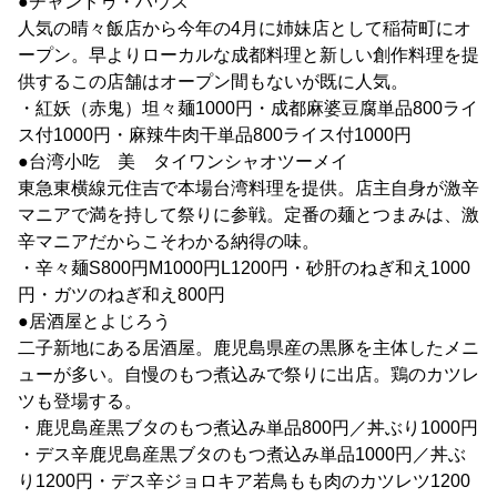
●チャンドゥ・ハウス
人気の晴々飯店から今年の4月に姉妹店として稲荷町にオ
ープン。早よりローカルな成都料理と新しい創作料理を提
供するこの店舗はオープン間もないが既に人気。
・紅妖（赤鬼）坦々麺1000円・成都麻婆豆腐単品800ライ
ス付1000円・麻辣牛肉干単品800ライス付1000円
●台湾小吃 美 タイワンシャオツーメイ
東急東横線元住吉で本場台湾料理を提供。店主自身が激辛
マニアで満を持して祭りに参戦。定番の麺とつまみは、激
辛マニアだからこそわかる納得の味。
・辛々麺S800円M1000円L1200円・砂肝のねぎ和え1000
円・ガツのねぎ和え800円
●居酒屋とよじろう
二子新地にある居酒屋。鹿児島県産の黒豚を主体したメニ
ューが多い。自慢のもつ煮込みで祭りに出店。鶏のカツレ
ツも登場する。
・鹿児島産黒ブタのもつ煮込み単品800円／丼ぶり1000円
・デス辛鹿児島産黒ブタのもつ煮込み単品1000円／丼ぶ
り1200円・デス辛ジョロキア若鳥もも肉のカツレツ1200