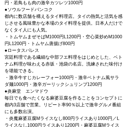
円・若鳥もも肉の激辛カツレツ1000円
●ソウルフードバンコク
都内に数店舗を構えるタイ料理店。タイの熱気と活気を感
じさせる風味豊かな本場のタイ料理を提供。日本人だけで
なくタイ人にも人気。
・トムヤムまぜそばM1000円L1200円・空心菜炒めM1000
円L1200円・トムヤム唐揚げ800円
●ロータスパレス
宮廷料理である繊細な中部フエ料理をはじめとした、ベト
ナム料理が味わえる赤坂・池袋の名店。洗練された味付け
を堪能できる。
・激辛牛すじカレーフォー1000円・激辛ベトナム風サラ
ダ麺1000円・激辛ガーリックシュリンプ1200円
●炎麻堂 エンマドウ
毎日でも食べたくなる麻婆豆腐を作ることをコンセプトに
都内3店舗で営業。リピート率90％以上で激辛グルメ番組
にも多数出演。
・炎魔麻婆豆腐Mライスなし800円ライスあり1000円／L
ライスなし1000円ライスあり1200円・麻婆豆腐Mライス