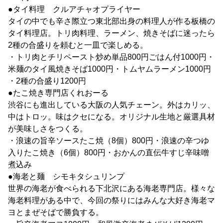
●タイ料理 クルアチャオプライヤー
タイの中でも辛さ際立つ東北部出身の料理人が作る板橋の
タイ料理店。トリ肉料理、ラーメン、焼きそばに迷ったら
2種の合盛りを頼むと一皿で楽しめる。
・トリ肉とチリペースト炒め単品800円ごはん付1000円・
米麺のタイ風焼きそば1000円・トムヤムラーメン1000円
・2種の合盛り1200円
●たこ焼き専門店くれおーる
渋谷にも進出している大阪の人気チェーン。外はカリッ、
中はトロッ。味はクセになる。オリジナル生地と厳選具材
が美味しさをつくる。
・浪速の旨辛ソースたこ焼（8個）800円・浪速の辛つゆ
入りたこ焼き（6個）800円・おかんの直伝牛すじ辛味噌
煮込み
●海老と麺 シモキタシュリンプ
世界の海老が食べられる下北沢にある海老専門店。様々な
海老料理がある中で、今回の祭りにはみんな大好き海老マ
ヨとまぜそばで勝負する。