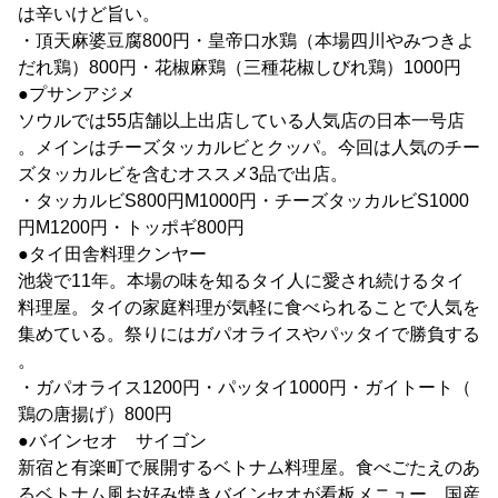
は辛いけど旨い。
・頂天麻婆豆腐800円・皇帝口水鶏（本場四川やみつきよ
だれ鶏）800円・花椒麻鶏（三種花椒しびれ鶏）1000円
●プサンアジメ
ソウルでは55店舗以上出店している人気店の日本一号店
。メインはチーズタッカルビとクッパ。今回は人気のチー
ズタッカルビを含むオススメ3品で出店。
・タッカルビS800円M1000円・チーズタッカルビS1000
円M1200円・トッポギ800円
●タイ田舎料理クンヤー
池袋で11年。本場の味を知るタイ人に愛され続けるタイ
料理屋。タイの家庭料理が気軽に食べられることで人気を
集めている。祭りにはガパオライスやパッタイで勝負する
。
・ガパオライス1200円・パッタイ1000円・ガイトート（
鶏の唐揚げ）800円
●バインセオ サイゴン
新宿と有楽町で展開するベトナム料理屋。食べごたえのあ
るベトナム風お好み焼きバインセオが看板メニュー、国産