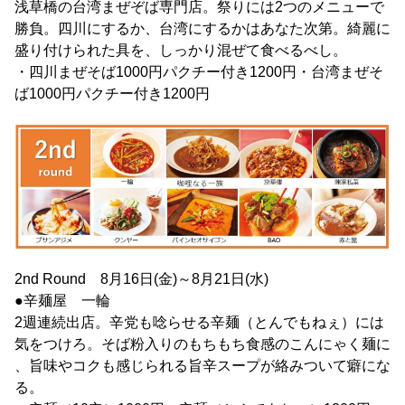
浅草橋の台湾まぜぞば専門店。祭りには2つのメニューで
勝負。四川にするか、台湾にするかはあなた次第。綺麗に
盛り付けられた具を、しっかり混ぜて食べるべし。
・四川まぜそば1000円パクチー付き1200円・台湾まぜそ
ば1000円パクチー付き1200円
2nd Round 8月16日(金)～8月21日(水)
●辛麺屋 一輪
2週連続出店。辛党も唸らせる辛麺（とんでもねぇ）には
気をつけろ。そば粉入りのもちもち食感のこんにゃく麺に
、旨味やコクも感じられる旨辛スープが絡みついて癖にな
る。