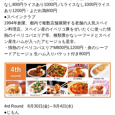
なし800円ライスあり1000円／Lライスなし1000円ライス
あり1200円・よだれ鶏800円
●スペインクラブ
1994年創業、都内で複数店舗展開する老舗の人気スペイ
ン料理店。スペイン産のイベリコ豚をぜいたくに使った情
熱のイベリコパエリア等、種類豊かなシーフードとスペイ
ン産生ハムが入ったアヒージョも是非。
・情熱のイベリコパエリアM800円L1200円・炎のシーフ
ードアヒージョ 生ハム入りバケット付き800円
4rd Round 8月30日(金)～9月4日(水)
●じもん