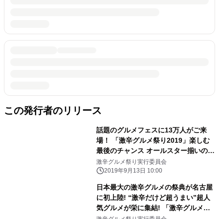
この発行者のリリース
話題のグルメフェスに13万人がご来
場！ 「激辛グルメ祭り2019」楽しむ
最後のチャンス オールスター揃いの
6th Roundスタート
激辛グルメ祭り実行委員会
2019年9月13日 10:00
日本最大の激辛グルメの祭典が名古屋
に初上陸! “激辛だけど超うまい”超人
気グルメが栄に集結! 「激辛グルメ祭
り 2019 in 栄ミナミ」明日からスター
激辛グルメ祭り実行委員会