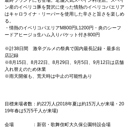
最終ラウンドにも登場。老舗人気スペイン料理店。スペイ
ン産のイベリコ豚を贅沢に使った情熱のイベリコパエリア
はキャロライナ・リーパーを使用した辛さと旨さを楽しめ
る。
・情熱のイベリコパエリアM800円L1200円・炎のシーフ
ードアヒージョ生ハム入りバケット付き800円
※計38日間 激辛グルメの祭典で国内最長記録・最多出
店記録
※8月15日、8月22日、8月29日、9月5日、9月12日は店舗
入れ替えのため休業
※雨天開催も、荒天時は中止の可能性あり
目標来場者数：約22万人(2018年夏は約15万人が来場・20
19年春は5万5千人が来場)
会場 ：新宿・歌舞伎町大久保公園特設会場