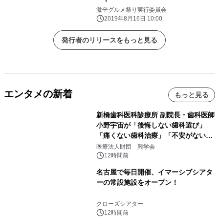
激辛グルメ祭り実行委員会
2019年8月16日 10:00
発行者のリリースをもっと見る
エンタメの新着
もっと見る
新橋歯科医科診療所 副院長・歯科医師
小野宇宙が「後悔しない歯科選び」
「痛くない歯科治療」「不安がない治
療計画」をテーマに専門監修
医療法人財団 興学会
12時間前
名古屋で毎日開催、イマーシブシアタ
ーの常設施設をオープン！
クローズシアター
12時間前