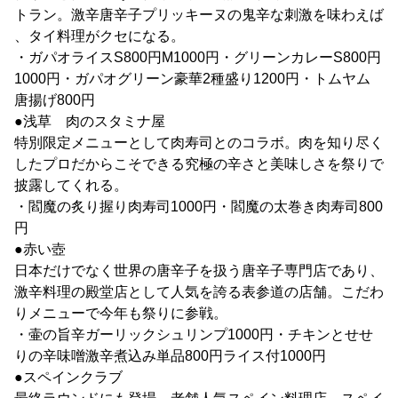
トラン。激辛唐辛子プリッキーヌの鬼辛な刺激を味わえば
、タイ料理がクセになる。
・ガパオライスS800円M1000円・グリーンカレーS800円
1000円・ガパオグリーン豪華2種盛り1200円・トムヤム
唐揚げ800円
●浅草 肉のスタミナ屋
特別限定メニューとして肉寿司とのコラボ。肉を知り尽く
したプロだからこそできる究極の辛さと美味しさを祭りで
披露してくれる。
・閻魔の炙り握り肉寿司1000円・閻魔の太巻き肉寿司800
円
●赤い壺
日本だけでなく世界の唐辛子を扱う唐辛子専門店であり、
激辛料理の殿堂店として人気を誇る表参道の店舗。こだわ
りメニューで今年も祭りに参戦。
・壷の旨辛ガーリックシュリンプ1000円・チキンとせせ
りの辛味噌激辛煮込み単品800円ライス付1000円
●スペインクラブ