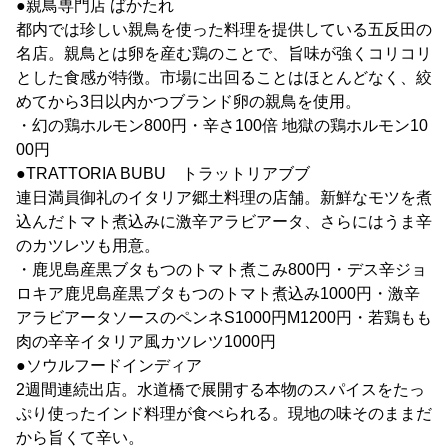
●親鳥専門店 ばかたれ
都内では珍しい親鳥を使った料理を提供している五反田の
名店。親鳥とは卵を産む鶏のことで、旨味が強くコリコリ
とした食感が特徴。市場に出回ることはほとんどなく、絞
めてから3日以内かつブランド卵の親鳥を使用。
・幻の鶏ホルモン800円・辛さ100倍 地獄の鶏ホルモン10
00円
●TRATTORIA BUBU トラットリアブブ
連日満員御礼のイタリア郷土料理の店舗。新鮮なモツを煮
込んだトマト煮込みに激辛アラビアータ、さらにはうま辛
のカツレツも用意。
・鹿児島産黒ブタもつのトマト煮こみ800円・デス辛ジョ
ロキア鹿児島産黒ブタもつのトマト煮込み1000円・激辛
アラビアータソースのペンネS1000円M1200円・若鶏もも
肉の辛辛イタリア風カツレツ1000円
●ソウルフードインディア
2週間連続出店。水道橋で展開する本物のスパイスをたっ
ぷり使ったインド料理が食べられる。現地の味そのままだ
から旨くて辛い。