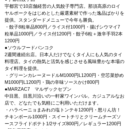
宇都宮で10店舗経営の人気餃子専門店。那須高原のロイ
ヤルポークをはじめとした厳選素材で作った逸品ばかりを
提供。スタンダードメニューで今年も勝負。
・餃子8粒単品800円／ライス付1000円・揚げシウマイ7
粒単品1000円／ライス付1200円・餃子6粒＋激辛手羽2本
1200円
●ソウルフードバンコク
2週間連続出店。日本人だけでなくタイ人にも人気のタイ
料理店。タイの熱気と活気を感じさせる風味豊かな本場の
タイ料理を提供。
・グリーンカレーヌードルM1000円L1200円・空芯菜炒め
M1000円L1200円・鶏の辛味ソースかけ800円
●MARZAC7 マルザックセブン
中目黒、目黒川沿いの一軒家ワインバル。カジュアルなお
店で、どなたでも気軽にご利用いただけます。
・ハラペーニョまみれの塩トンテキ1200円・怒りん坊！
チキンボール1000円・スイートチリとクリームチーズソ
ースフライドポテト1/2サイズ800円／レギュラー1200円