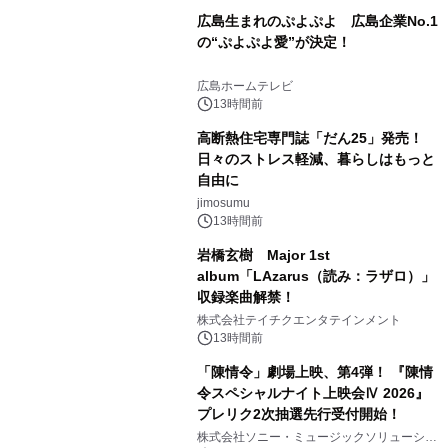
広島生まれのぷよぷよ 広島企業No.1
の“ぷよぷよ愛”が決定！
広島ホームテレビ
13時間前
高断熱住宅専門誌「だん25」発売！
日々のストレス軽減、暮らしはもっと
自由に
jimosumu
13時間前
岩橋玄樹 Major 1st
album「LAzarus（読み：ラザロ）」
収録楽曲解禁！
株式会社テイチクエンタテインメント
13時間前
「陳情令」劇場上映、第4弾！ 『陳情
令スペシャルナイト上映会Ⅳ 2026』
プレリク2次抽選先行受付開始！
株式会社ソニー・ミュージックソリューショ