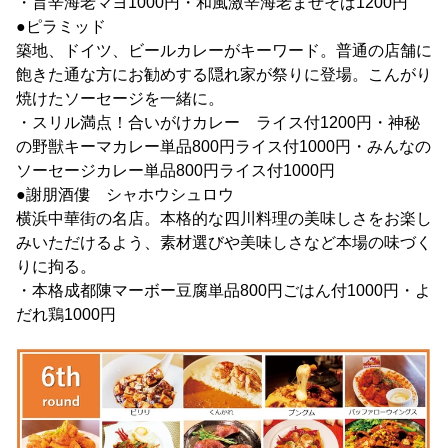
・旨辛海老マヨ1000円・和風激辛海老まぜそば1200円
●ピラミッド
築地、ドイツ、ビールカレーがキーワード。普通の店舗に
飽きた通な方にお勧めする隠れ家が祭りに登場。こんがり
焼けたソーセージを一緒に。
・スリル満点！合いがけカレー ライス付1200円・神秘
の野獣キーマカレー単品800円ライス付1000円・みんなの
ソーセージカレー単品800円ライス付1000円
●謝朋酒僂 シャホウシュロウ
横浜中華街の名店。本格的な四川料理の美味しさをお楽し
みいただけるよう、素材選びや美味しさなど本場の味づく
りに拘る。
・本格成都陳マーボー豆腐単品800円ごはん付1000円・よ
だれ鶏1000円