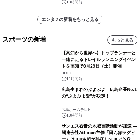
ンズ
13時間前
エンタメの新着をもっと見る
スポーツの新着
もっと見る
【高知から世界へ】トップランナーと
一緒に走るトレイルランニングイベン
トを高知で8月29日（土）開催
BUDO
11時間前
広島生まれのぷよぷよ 広島企業No.1
の“ぷよぷよ愛”が決定！
広島ホームテレビ
13時間前
サンエス石膏の地域貢献活動が加速 ―
関連会社Attipect主催「田んぼラグビ
ー」は100名超が熱狂しNHKで放送さ