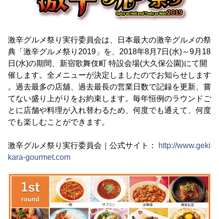
激辛グルメ祭り実行委員会は、日本最大の激辛グルメの祭
典「激辛グルメ祭り2019」を、2018年8月7日(水)～9月18
日(水)の期間、新宿歌舞伎町 特設会場(大久保公園)にて開
催します。全メニューが決定しましたのでお知らせします
。過去最多の店舖、過去最長の営業日数で記録を更新、嘗
てない盛り上がりをお約束します。毎年恒例のラウンドご
とに店舗や料理が入れ替わるため、何度でも通えて、何度
でも楽しむことができます。
激辛グルメ祭り実行委員会｜公式サイト：
http://www.geki
kara-gourmet.com