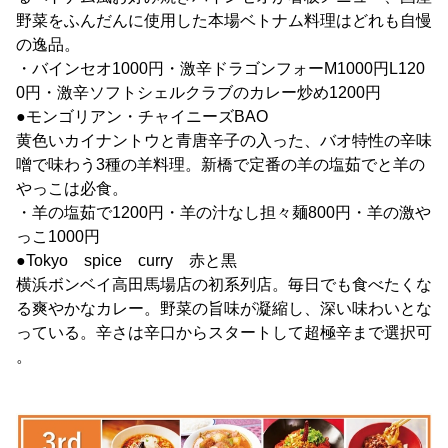
野菜をふんだんに使用した本場ベトナム料理はどれも自慢
の逸品。
・バインセオ1000円・激辛ドラゴンフォーM1000円L120
0円・激辛ソフトシェルクラブのカレー炒め1200円
●モンゴリアン・チャイニーズBAO
黄色いカイナントウと青唐辛子の入った、バオ特性の辛味
噌で味わう3種の羊料理。新橋で定番の羊の塩茹でと羊の
やっこは必食。
・羊の塩茹で1200円・羊の汁なし担々麺800円・羊の激や
っこ1000円
●Tokyo spice curry 赤と黒
横浜ボンベイ高田馬場店の初系列店。毎日でも食べたくな
る爽やかなカレー。野菜の旨味が凝縮し、深い味わいとな
っている。辛さは辛口からスタートして超極辛まで選択可
。