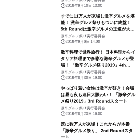
ト!
2019年9月10日 13:00
すでに11万人が来場し激辛グルメを堪
能！ 激辛グルメ祭りもついに終盤！
5th Roundは激辛グルメの王道が大集
結！ 「激辛グルメ祭り2019」5th
激辛グルメ祭り実行委員会
Roundスタート
2019年9月6日 14:00
激辛料理で世界旅行！ 日本料理からイ
タリア料理まで多彩な激辛グルメが登
場！ 「激辛グルメ祭り2019」4th
Roundスタート
激辛グルメ祭り実行委員会
2019年8月30日 19:00
やっぱり若い女性は激辛が好き！会場
は昼も夜も連日大賑わい！ 「激辛グル
メ祭り2019」3rd Roundスタート
激辛グルメ祭り実行委員会
2019年8月23日 16:00
既に数万人が来場！これからが本番
「激辛グルメ祭り」 2nd Roundスタ
ート