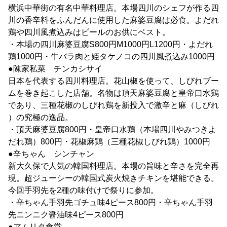
横浜中華街の有名中華料理店。本場四川のシェフが作る四
川の香辛料をふんだんに使用した麻婆豆腐は必食。よだれ
鶏や四川風煮込みはビールのお供にベスト。
・本場の四川麻婆豆腐S800円M1000円L1200円・よだれ
鶏1000円・牛バラ肉と姫タケノコの四川風煮込み1000円
●陳家私菜 チンカシサイ
日本を代表する四川料理店。花山椒を使って、しびれブー
ムを巻き起こした店舗。名物は頂天麻婆豆腐と皇帝口水鶏
であり、三種花椒のしびれ鶏を新投入で激辛と麻（しびれ
）の究極の逸品。
・頂天麻婆豆腐800円・皇帝口水鶏（本場四川やみつきよ
だれ鶏）800円・花椒麻鶏（三種花椒しびれ鶏）1000円
●辛ちゃん シンチャン
新大久保で人気の韓国料理店。本場の旨味と辛さを完全再
現。超ジューシーの韓国式炭火焼きチキンを堪能できる。
今回手羽先を2種の味付けで祭りに参加。
・辛ちゃん手羽先ゴチュ味4ピース800円・辛ちゃん手羽
先ニンニク醤油味4ピース800円
●アムリタ食堂