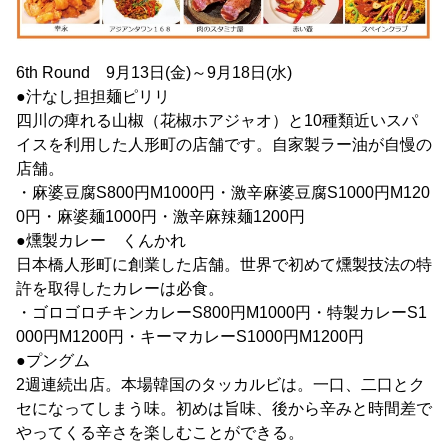
6th Round 9月13日(金)～9月18日(水)
●汁なし担担麺ピリリ
四川の痺れる山椒（花椒ホアジャオ）と10種類近いスパ
イスを利用した人形町の店舗です。自家製ラー油が自慢の
店舗。
・麻婆豆腐S800円M1000円・激辛麻婆豆腐S1000円M120
0円・麻婆麺1000円・激辛麻辣麺1200円
●燻製カレー くんかれ
日本橋人形町に創業した店舗。世界で初めて燻製技法の特
許を取得したカレーは必食。
・ゴロゴロチキンカレーS800円M1000円・特製カレーS1
000円M1200円・キーマカレーS1000円M1200円
●プングム
2週連続出店。本場韓国のタッカルビは。一口、二口とク
セになってしまう味。初めは旨味、後から辛みと時間差で
やってくる辛さを楽しむことができる。