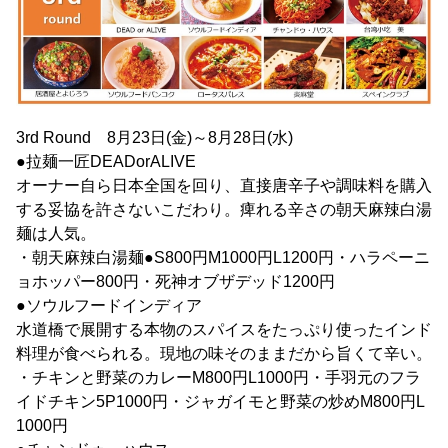
3rd Round 8月23日(金)～8月28日(水)
●拉麺一匠DEADorALIVE
オーナー自ら日本全国を回り、直接唐辛子や調味料を購入
する妥協を許さないこだわり。痺れる辛さの朝天麻辣白湯
麺は人気。
・朝天麻辣白湯麺●S800円M1000円L1200円・ハラペーニ
ョホッパー800円・死神オブザデッド1200円
●ソウルフードインディア
水道橋で展開する本物のスパイスをたっぷり使ったインド
料理が食べられる。現地の味そのままだから旨くて辛い。
・チキンと野菜のカレーM800円L1000円・手羽元のフラ
イドチキン5P1000円・ジャガイモと野菜の炒めM800円L
1000円