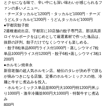
とクセになる味で、辛い中にも深い味わいが感じられるフ
ァンの多いメニュー。
・チーズタッカルビ1200円・タッカルビ1000円・チーズ
うどんタッカルビ1200円・うどんタッカルビ1000円
●宇都宮餃子館
2週種連続出店。宇都宮に10店舗の餃子専門店。那須高原
ロイヤルポークをはじめとして厳選素材で作った逸品は、
抜群の評判。餃子だけでなくシウマイも楽しめる。
・餃子8粒単品800円ライス付1000円・蒸しシウマイ7粒
単品1000円ライス付1200円・餃子6粒+蒸しシウマイ3粒1
200円
●ホルモン焼幸永
新宿老舗の超人気ホルモン店。秘伝のタレが決め手で誰も
が病みつきになる店舗。定番のホルモンミックスの他、冷
麺と牛すじ煮込みを投入。
・ホルモンミックス単品並800円大1000円特1200円丼ぶ
り1000円・激辛冷麺並800円大1000円・特製牛すじ煮込
み
800円