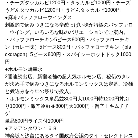
・チーズタッカルビ1200円・タッカルビ1000円・チーズ
うどんタッカルビ1200円・うどんタッカルビ1000円
●麻布バッファローウイングス
刺激的で病みつきになる辛酸っぱい味が特徴のバッファロ
ーウイング。いろいろな味のバリエーションでご案内。
・バッファローチキン5ピース800円・バッファローチキ
ン（カレー味）5ピース800円・バッファローチキン（bla
ckdragon）5ピース800円・スパイシーホットドック1000
円
●ホルモン焼幸永
2週連続出店。新宿老舗の超人気ホルモン店。秘伝のタレ
が決め手で病みつきになるホルモンミックスは定番。冷麺
と煮込みを今年の祭りで投入。
・ホルモンミックス単品並800円大1000円特1200円丼ぶ
り1000円・激辛冷麺並800円大1000円・旨辛！キムチチ
ゲ
単品800円ライス付1000円
●アジアンタワン１６８
神楽坂と汐留にあるタイ国政府公認のタイ・セレクトレス