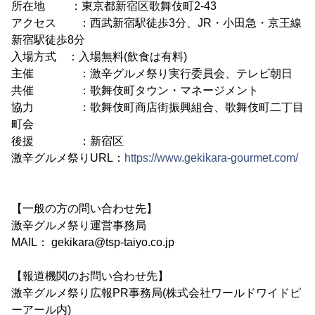
所在地 ：東京都新宿区歌舞伎町2-43
アクセス ：西武新宿駅徒歩3分、JR・小田急・京王線
新宿駅徒歩8分
入場方式 ：入場無料(飲食は有料)
主催 ：激辛グルメ祭り実行委員会、テレビ朝日
共催 ：歌舞伎町タウン・マネージメント
協力 ：歌舞伎町商店街振興組合、歌舞伎町二丁目
町会
後援 ：新宿区
激辛グルメ祭りURL：
https://www.gekikara-gourmet.com/
【一般の方の問い合わせ先】
激辛グルメ祭り運営事務局
MAIL： gekikara@tsp-taiyo.co.jp
【報道機関のお問い合わせ先】
激辛グルメ祭り広報PR事務局(株式会社ワールドワイドピ
ーアール内)