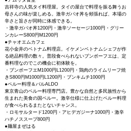
吉祥寺の人気タイ料理屋。タイの屋台で料理を振る舞うお
母さんの味が楽しめる。激辛ガパオ丼を頰張れば、本場の
辛さと旨さが同時に体感できる。
・激辛ガパオ丼1200円・激辛ソーセージ1000円・グリー
ンカレーS800円M1200円
●チャオエムカフェ
花小金井のベトナム料理店。イケメンベトナムシェフが作
る絶品料理の数々。普段食べられないブンボーフエは、定
番料理なのでこの機会に初体験を。
・ブンボーフエM1000円L1200円・鶏肉のライムリーフ焼
きS800円M1000円L1200円・ブンキムチ1000円
●ペルー料理＆バルALDO
東京青山のペルー料理専門店。豊かな自然と多民族性から
生まれた美食の国ペルー。激辛仕様に仕上げたペルー料理
が食べられるまたとないチャンス。
・ロモサルタード1200円・アヒデガジーナ1000円・激辛
ハチノススープ800円
●麺屋まぜはる