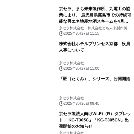
京セラ、まち未来製作所、九電工の協
業により、 鹿児島県霧島市での持続可
能な再エネ地産地消スキームを4月よ
り開始
京セラ株式会社 株式会社まち未来製作所
株式会社九電工 鹿児島県霧島市
2025年3月27日 11:15
株式会社ホテルプリンセス京都 役員
人事について
京セラ株式会社
2025年3月27日 11:00
「匠（たくみ）」シリーズ、公開開始
京セラ株式会社
2025年3月26日 09:45
京セラ製法人向けWi-Fi（R）タブレッ
ト 「KC-T305C」「KC-T305CN」出
荷開始のお知らせ
京セラ株式会社