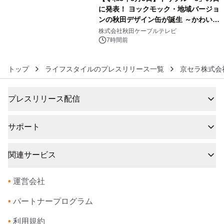
に発表！ ヨックモック・地域バージョ
ンの秋田デザイン缶が誕生 ～かわいい
6
秋田犬の子犬と秋田の四季と名所を巡
株式会社秋田ケーブルテレビ
るパッケージ～ 9月1日(火)秋田県内で
7時間前
販売開始
トップ
ライフスタイルのプレスリリース一覧
京セラ株式会
プレスリリース配信
サポート
関連サービス
•
運営会社
•
パートナープログラム
•
利用規約