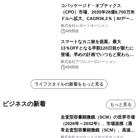
コパッケージド・オプティクス
（CPO）市場、2035年28億8,700万米
ドルへ拡大、CAGR36.2％｜AIデータ
センター・高速光通信需要が成長を加
株式会社レポートオーシャン
速
4時間前
スマートなカニ旅を提案。最大
13％OFFとなる早割120日前が新たに
登場。早めの計画でいつもと変わらぬ
大人の冬旅を。ー夕日ヶ浦温泉「佳松
株式会社アウルコーポレーション
苑 別邸ふうか」ー
4時間前
ライフスタイルの新着をもっと見る
ビジネスの新着
もっと見る
走査型容量顕微鏡（SCM）の世界市場
（2026年～2032年）、市場規模（通
常走査型容量顕微鏡（SCM）、高速走
査型容量顕微鏡（SCM））・分析レポ
株式会社マーケットリサーチセンター