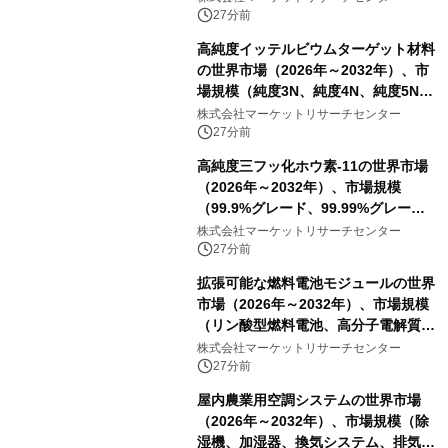
ートを発表
27分前
高純度イッテルビウムターゲット材料
の世界市場（2026年～2032年）、市
場規模（純度3N、純度4N、純度5N、
その他）・分析レポートを発表
株式会社マーケットリサーチセンター
27分前
高純度三フッ化ホウ素-11の世界市場
（2026年～2032年）、市場規模
（99.9%グレード、99.99%グレー
ド）・分析レポートを発表
株式会社マーケットリサーチセンター
27分前
拡張可能な燃料電池モジュールの世界
市場（2026年～2032年）、市場規模
（リン酸型燃料電池、高分子電解質膜
型燃料電池）・分析レポートを発表
株式会社マーケットリサーチセンター
27分前
屋内農業用空調システムの世界市場
（2026年～2032年）、市場規模（除
湿機、加湿器、換気システム、排気フ