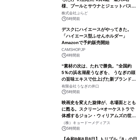
様、プールとサウナとジェットバス付
2
きで Villa Mon Temps AWAJIの連泊
株式会社ぷらど
素泊りプラン
5時間前
デスクにハイエースがやってきた。
「ハイエース型ふせんホルダー」
Amazonで予約販売開始
3
CAMSHOP.JP
4時間前
“素材の次は、たれで勝負。”全国約
5％の浜名湖産うなぎを、 うなぎの頭
の旨味エキスで仕上げた新ブランド
4
「井口の誉」誕生
有限会社うなぎの井口
5時間前
映画史を変えた旋律が、名場面ととも
に甦る。スクリーン×オーケストラで
体感するジョン・ウィリアムズの世
5
界。ジョン・ウィリアムズ：シネマ・
（株）キョードーメディアス
スペクタキュラー・コンサート 開催決
5時間前
定！
【令和8年8月8日】トリプル「8」の日