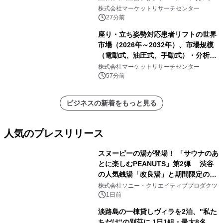
ァン、空気循環システム）・分析レポ
株式会社マーケットリサーチセンター
ートを発表
27分前
座り・立ち姿勢対応患者リフトの世界
市場（2026年～2032年）、市場規模
（電動式、油圧式、手動式）・分析レ
ポートを発表
株式会社マーケットリサーチセンター
57分前
ビジネスの新着をもっと見る
人気のプレスリリース
スヌーピーの湯が登場！ 「サウナのあ
とに楽しむPEANUTS」第2弾 渋谷
の人気銭湯「改良湯」と期間限定のコ
1
ラボレーション サウナイキタイコラ
株式会社ソニー・クリエイティブプロダクツ
ボグッズも発売決定！
1日前
淡路島の一棟貸しヴィラを2泊、"私た
ちだけ"の別荘に 1日1組・最大8名