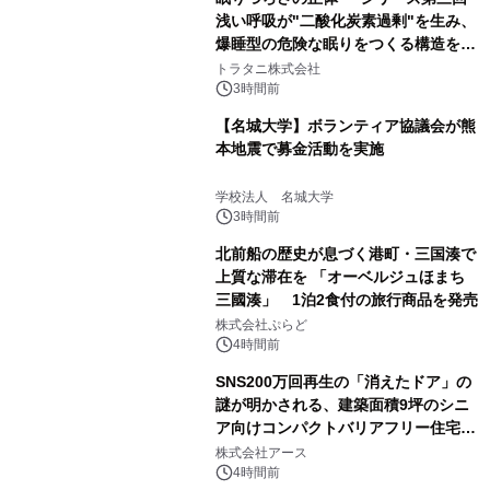
浅い呼吸が"二酸化炭素過剰"を生み、
爆睡型の危険な眠りをつくる構造を解
説
トラタニ株式会社
3時間前
【名城大学】ボランティア協議会が熊
本地震で募金活動を実施
学校法人 名城大学
3時間前
北前船の歴史が息づく港町・三国湊で
上質な滞在を 「オーベルジュほまち
三國湊」 1泊2食付の旅行商品を発売
株式会社ぷらど
4時間前
SNS200万回再生の「消えたドア」の
謎が明かされる、建築面積9坪のシニ
ア向けコンパクトバリアフリー住宅が
誕生
株式会社アース
4時間前