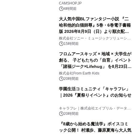
CAMSHOP.JP
4時間前
大人気中国BLファンタジー小説 『二
哈和他的白猫師尊』5巻・6巻電子書籍
版 2026年8月9日（日）より順次配信
開始
株式会社ソニー・ミュージックソリューショ
ンズ
15時間前
フロムアースキッズ × 地域 × 大学生が
創る、 子どもたちの「自育」イベント
「諸福ジーク×Lifehug」 を8月23日
(日)開催
株式会社From Earth Kids
20時間前
学園生活コミュニティ「キャラフレ」
｜2026『夏祭りイベント』のお知らせ
キャラフレ｜株式会社エイプリル・データ・
デザインズ
20時間前
『8歳から始める魔法学』ボイスコミ
ック公開！ 村瀬歩、藤原夏海ら大人気