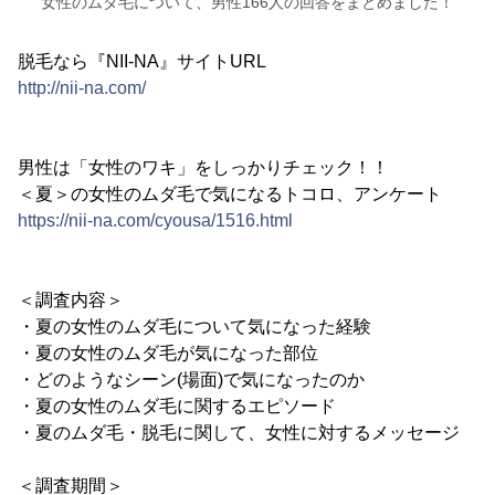
女性のムダ毛について、男性166人の回答をまとめました！
脱毛なら『NII-NA』サイトURL
http://nii-na.com/
男性は「女性のワキ」をしっかりチェック！！
＜夏＞の女性のムダ毛で気になるトコロ、アンケート
https://nii-na.com/cyousa/1516.html
＜調査内容＞
・夏の女性のムダ毛について気になった経験
・夏の女性のムダ毛が気になった部位
・どのようなシーン(場面)で気になったのか
・夏の女性のムダ毛に関するエピソード
・夏のムダ毛・脱毛に関して、女性に対するメッセージ
＜調査期間＞