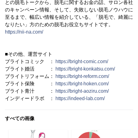
との脱毛トークから、脱毛に関するお金の話、サロン各社
のキャンペーン情報、そして、失敗しない脱毛ノウハウに
至るまで、幅広い情報を紹介している、「脱毛で、綺麗に
なりたい」方のための脱毛お役立ちサイトです。
https://nii-na.com/
■その他、運営サイト
ブライトコミック ：
https://bright-comic.com/
ブライト婚活 ：
https://bright-konkatsu.com/
ブライトリフォーム：
https://bright-reform.com/
ブライト保険 ：
https://bright-hoken.com/
ブライト青汁 ：
https://bright-aoziru.com/
インディードラボ ：
https://indeed-lab.com/
すべての画像