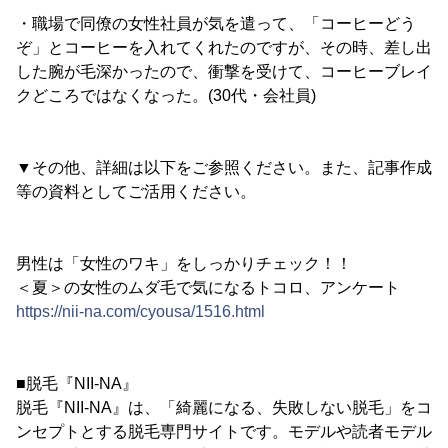
・職場で同僚の女性社員が気を遣って、「コーヒーどう
ぞ」とコーヒーを入れてくれたのですが、その時、差し出
した腕が毛深かったので、衝撃を受けて、コーヒーブレイ
クどころではなくなった。(30代・会社員)
▼その他、詳細は以下をご参照ください。また、記事作成
等の資料としてご活用ください。
男性は「女性のワキ」をしっかりチェック！！
＜夏＞の女性のムダ毛で気になるトコロ、アンケート
https://nii-na.com/cyousa/1516.html
■脱毛『NII-NA』
脱毛『NII-NA』は、「綺麗になる、失敗しない脱毛」をコ
ンセプトとする脱毛専門サイトです。モデルや読者モデル