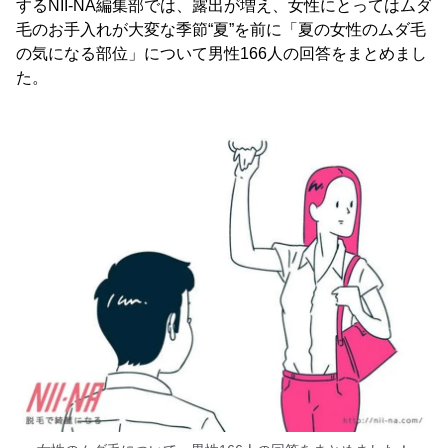
するNII-NA編集部では、露出が増え、女性にとってはムダ
毛のお手入れが大変な季節“夏”を前に「夏の女性のムダ毛
の気になる部位」について男性166人の回答をまとめまし
た。