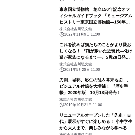
東京国立博物館 創立150年記念オフ
ィシャルガイドブック 『ミュージアム
ヒストリー東京国立博物館―150年の
あゆみ―』 10月21日発売！
株式会社吉川弘文館
2022年11月9日 11:00
これを読めば猫たちのことがより愛お
しくなる！ 『猫が歩いた近現代―化け
猫が家族になるまで―』5月26日発
売！
株式会社吉川弘文館
2021年5月28日 11:00
刀剣、城郭、応仁の乱＆幕末地図…。
ビジュアル付録を大増補！ 『歴史手
帳』2020年版 10月18日発売！
株式会社吉川弘文館
2019年10月21日 11:00
リニューアルオープンした「先史・古
代」展示がすぐに楽しめる！ 小中学生
から大人まで、楽しみながら学べるビ
ジュアル日本史。 『わくわく！探検
株式会社吉川弘文館