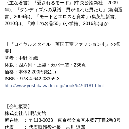
〈主な著書〉『愛されるモード』(中央公論新社、2009
年)、『ダンディズムの系譜 男が憧れた男たち』(新潮選
書、2009年)、『モードとエロスと資本』(集英社新書、
2010年)、『紳士の名品50』(小学館、2016年)ほか
【『ロイヤルスタイル 英国王室ファッション史』の概
要】
著者：中野 香織
体裁：四六判・上製・カバー装・236頁
価格：本体2,200円(税別)
ISBN：978-4-642-08355-3
http://www.yoshikawa-k.co.jp/book/b454181.html
【会社概要】
株式会社吉川弘文館
所在地 ： 〒113-0033 東京都文京区本郷7丁目2番8号
代表 ： 代表取締役社長 吉川 道郎