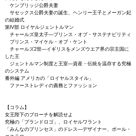
ケンブリッジ公爵夫妻
サセックス公爵夫妻の誕生、ヘンリー王子とメーガン妃
の結婚式
第IV部 ロイヤルジェントルマン
チャールズ皇太子―プリンス・オブ・サステナビリティ
プリンス・マイケル・オブ・ケント
チャールズ2世―イギリスをメンズウエア界の宗主国に
した王
ジェントルマン制度と王室―資産・伝統を温存する究極
のシステム
番外編 アメリカの「ロイヤルスタイル」
ファーストレディの責務とファッション
【コラム】
女王陛下のブローチを解読せよ
究極の「ブランドロゴ」、ロイヤルワラント
「みんなのプリンセス」のドレス―デザイナー、ポール・