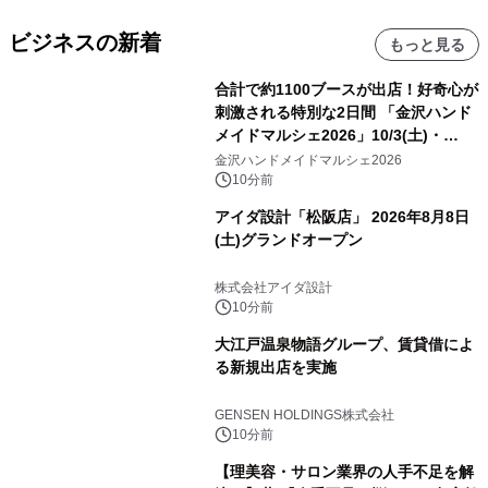
ビジネスの新着
もっと見る
合計で約1100ブースが出店！好奇心が
刺激される特別な2日間 「金沢ハンド
メイドマルシェ2026」10/3(土)・
10/4(日)開催
金沢ハンドメイドマルシェ2026
10分前
アイダ設計「松阪店」 2026年8月8日
(土)グランドオープン
株式会社アイダ設計
10分前
大江戸温泉物語グループ、賃貸借によ
る新規出店を実施
GENSEN HOLDINGS株式会社
10分前
【理美容・サロン業界の人手不足を解