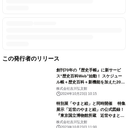
この発行者のリリース
創刊70年の『歴史手帳』に新サービ
ス“歴史百科Web”始動！ スケジュー
ル帳＋歴史百科＋新機能を加えた2025
年版が 10月18日発売
株式会社吉川弘文館
2024年10月23日 10:15
特別展「やまと絵」と同時開催 特集
展示「近世のやまと絵」の公式図録！
『東京国立博物館所蔵 近世やまと絵
50選―江戸絵画の名品―』 2023年10
株式会社吉川弘文館
月刊行
2023年10月23日 11:00