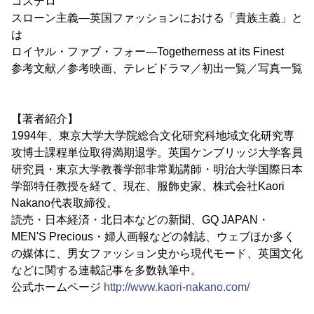
コステロ
スローン主義―英国ファッションにおける「貴族主義」と
は
ロイヤル・ファブ・フォー―Togetherness at its Finest
参考文献／参考映画、テレビドラマ／初出一覧／写真一覧
【著者紹介】
1994年、東京大学大学院総合文化研究科地域文化研究専
攻博士課程単位取得満期退学。英国ケンブリッジ大学客員
研究員・東京大学教養学部非常勤講師・明治大学国際日本
学部特任教授を経て、現在、服飾史家、株式会社Kaori
Nakano代表取締役。
読売・日本経済・北日本などの新聞、GQ JAPAN・
MEN'S Precious・婦人画報などの雑誌、ウェブほか多く
の媒体に、男女ファッション史から現代モード、英国文化
などに関する連載記事を多数執筆中。
公式ホームページ
http://www.kaori-nakano.com/