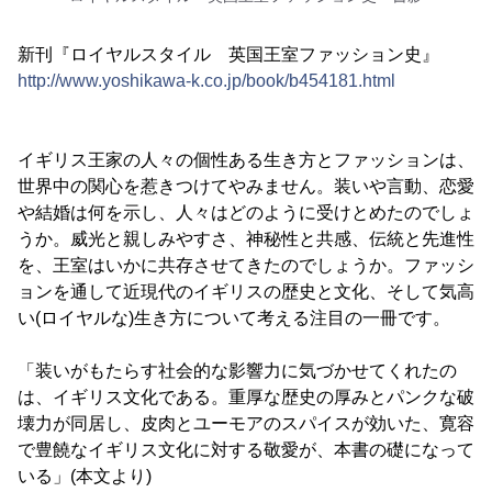
新刊『ロイヤルスタイル 英国王室ファッション史』
http://www.yoshikawa-k.co.jp/book/b454181.html
イギリス王家の人々の個性ある生き方とファッションは、
世界中の関心を惹きつけてやみません。装いや言動、恋愛
や結婚は何を示し、人々はどのように受けとめたのでしょ
うか。威光と親しみやすさ、神秘性と共感、伝統と先進性
を、王室はいかに共存させてきたのでしょうか。ファッシ
ョンを通して近現代のイギリスの歴史と文化、そして気高
い(ロイヤルな)生き方について考える注目の一冊です。
「装いがもたらす社会的な影響力に気づかせてくれたの
は、イギリス文化である。重厚な歴史の厚みとパンクな破
壊力が同居し、皮肉とユーモアのスパイスが効いた、寛容
で豊饒なイギリス文化に対する敬愛が、本書の礎になって
いる」(本文より)