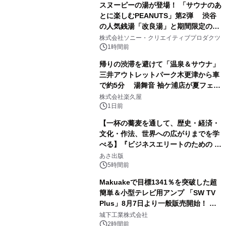
スヌーピーの湯が登場！ 「サウナのあ
とに楽しむPEANUTS」第2弾 渋谷
の人気銭湯「改良湯」と期間限定のコ
1
ラボレーション サウナイキタイコラ
株式会社ソニー・クリエイティブプロダクツ
ボグッズも発売決定！
1時間前
帰りの渋滞を避けて「温泉＆サウナ」
三井アウトレットパーク木更津から車
で約5分 湯舞音 袖ケ浦店が夏フェア
2
メニューを提供
株式会社楽久屋
1日前
【一杯の蕎麦を通して、歴史・経済・
文化・作法、世界への広がりまでを学
べる】『ビジネスエリートのための 教
3
養としての蕎麦』2026年8月25日
あさ出版
（火）発売
5時間前
Makuakeで目標1341％を突破した超
簡単＆小型テレビ用アンプ 「SW TV
Plus」8月7日より一般販売開始！ ケ
4
ーブル1本つなぐだけ、テレビの音が
城下工業株式会社
ぐっと豊かに
2時間前