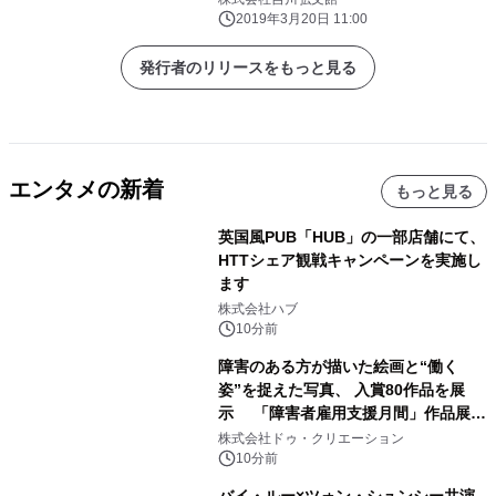
れきはく日本の歴史』全5巻が完結！
2019年3月20日 11:00
発行者のリリースをもっと見る
エンタメの新着
もっと見る
英国風PUB「HUB」の一部店舗にて、
HTTシェア観戦キャンペーンを実施し
ます
株式会社ハブ
10分前
障害のある方が描いた絵画と“働く
姿”を捉えた写真、 入賞80作品を展
示 「障害者雇用支援月間」作品展示
会を 東京・愛知で開催
株式会社ドゥ・クリエーション
10分前