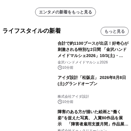
エンタメの新着をもっと見る
ライフスタイルの新着
もっと見る
合計で約1100ブースが出店！好奇心が
刺激される特別な2日間 「金沢ハンド
メイドマルシェ2026」10/3(土)・
10/4(日)開催
金沢ハンドメイドマルシェ2026
10分前
アイダ設計「松阪店」 2026年8月8日
(土)グランドオープン
株式会社アイダ設計
10分前
障害のある方が描いた絵画と“働く
姿”を捉えた写真、 入賞80作品を展
示 「障害者雇用支援月間」作品展示
会を 東京・愛知で開催
株式会社ドゥ・クリエーション