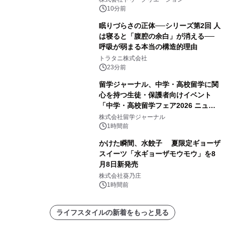
10分前
眠りづらさの正体──シリーズ第2回 人
は寝ると「腹腔の余白」が消える──
呼吸が弱まる本当の構造的理由
トラタニ株式会社
23分前
留学ジャーナル、中学・高校留学に関
心を持つ生徒・保護者向けイベント
「中学・高校留学フェア2026 ニュー
ジーランド＆オーストラリア」を
株式会社留学ジャーナル
9/12(土)に開催
1時間前
かけた瞬間、水餃子 夏限定ギョーザ
スイーツ「水ギョーザモウモウ」を8
月8日新発売
株式会社葵乃庄
1時間前
ライフスタイルの新着をもっと見る