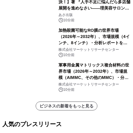
決！】著 『人手不足に悩んだら多店舗
展開を進めなさい――理美容サロン
「多店舗展開」の教科書』2026年8月
あさ出版
24日（月）発売
10分前
加熱殺菌可能なRO膜の世界市場
（2026年～2032年）、市場規模（4イ
ンチ、8インチ）・分析レポートを発
表
株式会社マーケットリサーチセンター
10分前
軍事用金属マトリックス複合材料の世
界市場（2026年～2032年）、市場規
模（AlMMC、その他のMMC）・分析
レポートを発表
株式会社マーケットリサーチセンター
10分前
ビジネスの新着をもっと見る
人気のプレスリリース