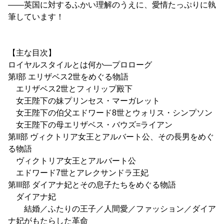
――英国に対するふかい理解のうえに、愛情たっぷりに執
筆しています！
【主な目次】
ロイヤルスタイルとは何か―プロローグ
第I部 エリザベス2世をめぐる物語
エリザベス2世とフィリップ殿下
女王陛下の妹プリンセス・マーガレット
女王陛下の伯父エドワード8世とウォリス・シンプソン
女王陛下の母エリザベス・バウズ=ライアン
第II部 ヴィクトリア女王とアルバート公、その長男をめぐ
る物語
ヴィクトリア女王とアルバート公
エドワード7世とアレクサンドラ王妃
第III部 ダイアナ妃とその息子たちをめぐる物語
ダイアナ妃
結婚／ふたりの王子／人間愛／ファッション／ダイア
ナ妃がもたらした革命