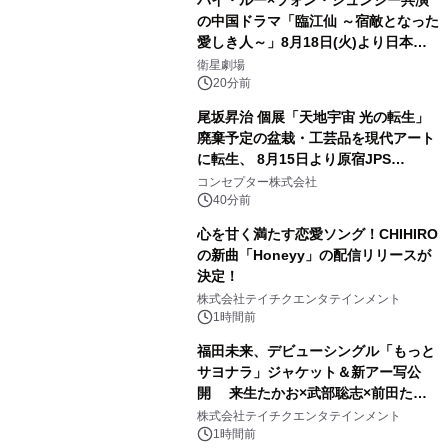
バイ・ルー×ツォン・シュンシー共演
の中国ドラマ「臨江仙 ～宿敵となった
愛しき人～」8月18日(火)より日本初
放送！YouTubeにて8月11日(火)より
衛星劇場
第1話期間限定公開！CS衛星劇場
20分前
尾坂昇治 個展「天地宇宙 光の転生」
廃棄予定の盆栽・工芸品を現代アート
に転生、 8月15日より原宿JPS
Galleryにて約30点を展示
コンセプター株式会社
40分前
心を甘く満たす恋愛ソング！CHIHIRO
の新曲「Honeyy」の配信リリースが
決定！
株式会社テイチクエンタテインメント
1時間前
福田未来、デビューシングル「もっと
サヨナラ」ジャケット＆新アー写公
開 来生たかお×武部聡志×前田たか
ひろの豪華タッグ
株式会社テイチクエンタテインメント
1時間前