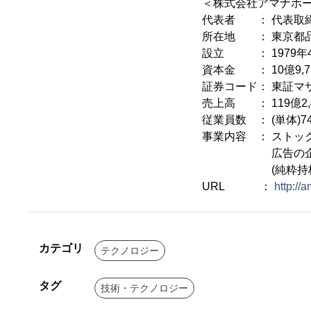
＜株式会社アマナホ
代表者 ： 代表取締
所在地 ： 東京都品川
設立 ： 1979年
資本金 ： 10億9,7
証券コード： 東証マザ
売上高 ： 119億2,
従業員数 ： (単体)7
事業内容 ： ストッ
広告の企画制作を
(純粋持株会
URL ：
http://
カテゴリ
テクノロジー
タグ
技術・テクノロジー