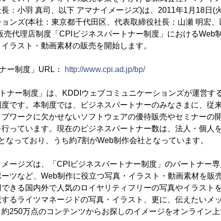
：小羽 真司、以下 アマナイメージズ)は、2011年1月18日(火
ョンズ(本社：東京都千代田区、代表取締役社長：山瀬 明宏、以
販売代理店制度「CPIビジネスパートナー制度」におけるWeb
・イラスト・動画素材の販売を開始します。
トナー制度」URL：
http://www.cpi.ad.jp/bp/
トナー制度」は、KDDIウェブコミュニケーションズが運営す
制度です。本制度では、ビジネスパートナーのみなさまに、従
ブワークに欠かせないソフトウェアの優待販売やセミナーの開
行っています。現在のビジネスパートナー数は、法人・個人を合
現在)となっており、うち約7割がWeb制作会社となっています。
メージズは、「CPIビジネスパートナー制度」のパートナー専
ーツなど、Web制作に役立つ写真・イラスト・動画素材を販
用できる国内外で人気のロイヤリティフリーの写真やイラスト
現するライツマネージドの写真・イラスト、更に、伝えたいメ
約250万点のコンテンツからお探しのイメージをオンライン