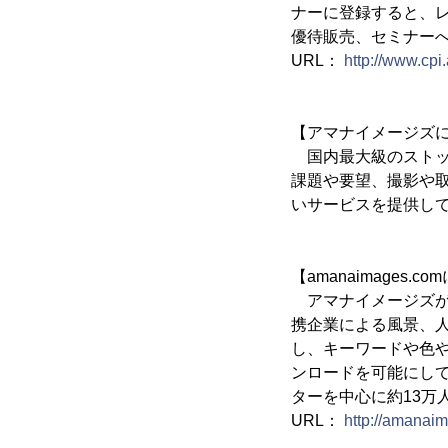
ナーに登録すると、
優待販売、セミナー
URL：
http://www.cpi.
【アマナイメージズ
国内最大級のストッ
課題や要望、撮影や
いサービスを提供し
【amanaimages.c
アマナイメージズが
携企業による風景、人
し、キーワードや色
ンロードを可能にしてい
ターを中心に約13万
URL：
http://amanai