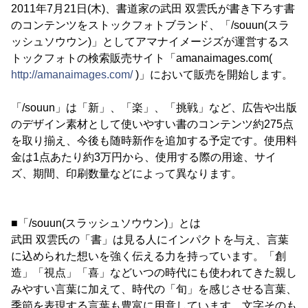
2011年7月21日(木)、書道家の武田 双雲氏が書き下ろす書
のコンテンツをストックフォトブランド、「/souun(スラ
ッシュソウウン)」としてアマナイメージズが運営するス
トックフォトの検索販売サイト「amanaimages.com(
http://amanaimages.com/
)」において販売を開始します。
「/souun」は「新」、「楽」、「挑戦」など、広告や出版
のデザイン素材として使いやすい書のコンテンツ約275点
を取り揃え、今後も随時新作を追加する予定です。使用料
金は1点あたり約3万円から、使用する際の用途、サイ
ズ、期間、印刷数量などによって異なります。
■「/souun(スラッシュソウウン)」とは
武田 双雲氏の「書」は見る人にインパクトを与え、言葉
に込められた想いを強く伝える力を持っています。「創
造」「視点」「喜」などいつの時代にも使われてきた親し
みやすい言葉に加えて、時代の「旬」を感じさせる言葉、
季節を表現する言葉も豊富に用意しています。文字そのも