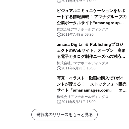
2011年9月26日 16:00
ビジュアルコミュニケーションをサポ
ートする情報満載！ アマナグループの
企業ポータルサイト“amanagroup
INDEX”新設
株式会社アマナホールディングス
2011年7月8日 09:30
amana Digital ＆ Publishingプロジ
ェクトのWebサイト、オープン - 高ま
る電子カタログ制作ニーズへの対応強
化 - http://dp.amana.jp/
株式会社アマナホールディングス
2011年6月23日 16:30
写真・イラスト・動画の購入でTポイ
ントが貯まる！ ストックフォト販売
サイト「amanaimages.com」 オン
ライン購入での優待サービスを7月1日
株式会社アマナホールディングス
より開始
2011年5月31日 15:00
発行者のリリースをもっと見る