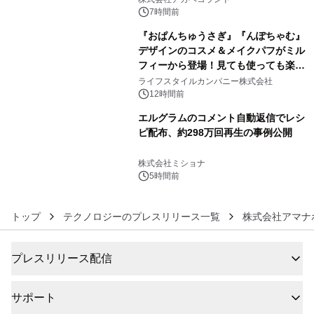
7時間前
『おぱんちゅうさぎ』『んぽちゃむ』
デザインのコスメ＆メイクパフがミル
フィーから登場！見ても使っても楽し
5
い、ポップでキュートなコレクショ
ライフスタイルカンパニー株式会社
ン。
12時間前
エルグラムのコメント自動返信でレシ
ピ配布、約298万回再生の事例公開
6
株式会社ミショナ
5時間前
トップ
テクノロジーのプレスリリース一覧
株式会社アマナ
プレスリリース配信
サポート