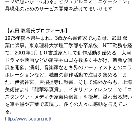
ージや想いが「伝わる」ビジュアルコミュニケーション』
具現化のためのサービス開発を続けてまいります。
【武田 双雲氏プロフィール】
1975年熊本県生まれ。3歳から書道家である母、武田 双
葉に師事。東京理科大学理工学部を卒業後、NTT勤務を経
て、2001年1月より書道家として創作活動を始める。大河
ドラマや映画などの題字やロゴを数多く手がけ、斬新な個
展を開催。演劇、音楽家など各界のアーティストとのコラ
ボレーションなど、独自の創作活動で注目を集める。ま
た、伊勢神宮、唐招提寺に献書、そして海外からも、上海
美術館より「龍華翠褒賞」、イタリアフィレンツェで「コ
スタンツァ・メディチ家芸術褒賞」を授与。溢れ出る想い
を筆や墨や言葉で表現し、多くの人々に感動を与えてい
る。
http://www.souun.net/