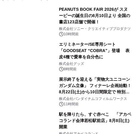
PEANUTS BOOK FAIR 2026が スヌ
ーピーの誕生日の8月10日より 全国の
書店123店舗で開催！
1
株式会社ソニー・クリエイティブプロダクツ
10時間前
エリミネーター/SE専用シート
「GOODSEAT “COBRA”」登場 表
皮4種で愛車を自分色に
2
株式会社グッズ
8時間前
展示終了を迎える「実物大ユニコーン
ガンダム立像」 フィナーレ企画始動！
8月22日(土)から10日間限定で 特別映
3
像『UNICORN GUNDAM Statue ―
株式会社バンダイナムコフィルムワークス
BEYOND POSSIBILITY ―』を上映！
11時間前
駅を降りたら、すぐ赤べこ 「アカベ
コランド会津若松駅前店」8月8日(土)
開業
4
株式会社アカベコランド