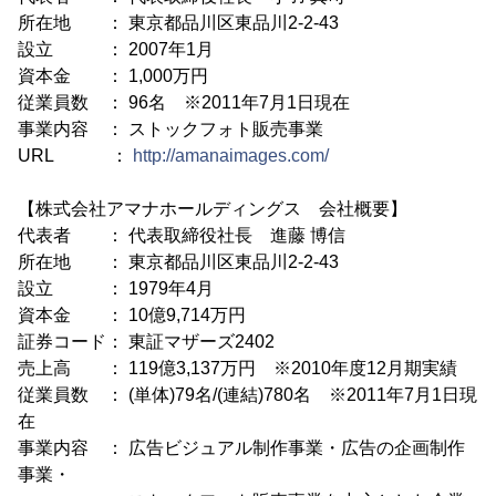
所在地 ： 東京都品川区東品川2-2-43
設立 ： 2007年1月
資本金 ： 1,000万円
従業員数 ： 96名 ※2011年7月1日現在
事業内容 ： ストックフォト販売事業
URL ：
http://amanaimages.com/
【株式会社アマナホールディングス 会社概要】
代表者 ： 代表取締役社長 進藤 博信
所在地 ： 東京都品川区東品川2-2-43
設立 ： 1979年4月
資本金 ： 10億9,714万円
証券コード： 東証マザーズ2402
売上高 ： 119億3,137万円 ※2010年度12月期実績
従業員数 ： (単体)79名/(連結)780名 ※2011年7月1日現
在
事業内容 ： 広告ビジュアル制作事業・広告の企画制作
事業・