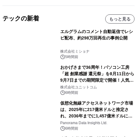
テックの新着
もっと見る
エルグラムのコメント自動返信でレシ
ピ配布、約298万回再生の事例公開
株式会社ミショナ
5時間前
おかげさまで36周年！パソコン工房
「超 創業感謝 還元祭」を8月11日から
9月7日までの期間限定で開催！人気の
ゲーミングPCや高性能ノートPCなど
株式会社ユニットコム
対象iiyama PCのご購入で最大3万円分
6時間前
相当を還元
仮想化無線アクセスネットワーク市場
は、2025年に217億米ドルと推定さ
れ、2036年までに1,457億米ドルに達
すると予測されており、予測期間
Panorama Data Insights Ltd.
（2026年～2036年）
6時間前