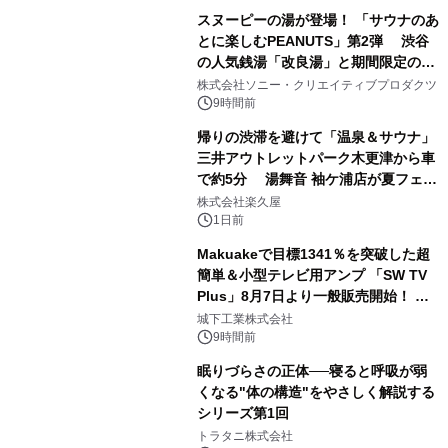
スヌーピーの湯が登場！ 「サウナのあ
とに楽しむPEANUTS」第2弾 渋谷
の人気銭湯「改良湯」と期間限定のコ
1
ラボレーション サウナイキタイコラ
株式会社ソニー・クリエイティブプロダクツ
ボグッズも発売決定！
9時間前
帰りの渋滞を避けて「温泉＆サウナ」
三井アウトレットパーク木更津から車
で約5分 湯舞音 袖ケ浦店が夏フェア
2
メニューを提供
株式会社楽久屋
1日前
Makuakeで目標1341％を突破した超
簡単＆小型テレビ用アンプ 「SW TV
Plus」8月7日より一般販売開始！ ケ
3
ーブル1本つなぐだけ、テレビの音が
城下工業株式会社
ぐっと豊かに
9時間前
眠りづらさの正体──寝ると呼吸が弱
くなる"体の構造"をやさしく解説する
シリーズ第1回
4
トラタニ株式会社