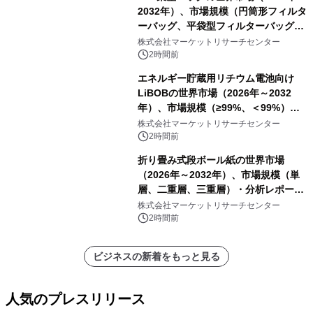
2032年）、市場規模（円筒形フィルタ
ーバッグ、平袋型フィルターバッグ、
プリーツフィルターバッグ、その
株式会社マーケットリサーチセンター
他）・分析レポートを発表
2時間前
エネルギー貯蔵用リチウム電池向け
LiBOBの世界市場（2026年～2032
年）、市場規模（≥99%、＜99%）・
分析レポートを発表
株式会社マーケットリサーチセンター
2時間前
折り畳み式段ボール紙の世界市場
（2026年～2032年）、市場規模（単
層、二重層、三重層）・分析レポート
を発表
株式会社マーケットリサーチセンター
2時間前
ビジネスの新着をもっと見る
人気のプレスリリース