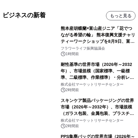
ビジネスの新着
もっと見る
熊本産胡蝶蘭×富山産ジニア「花でつ
ながる希望の輪」 熊本復興支援チャリ
ティーワークショップを8月9日、富
山・射水で開催
フラワーライフ振興協議会
1時間前
耐性基準の世界市場（2026年～2032
年）、市場規模（国家標準、一級標
準、二級標準、作業標準）・分析レポ
ートを発表
株式会社マーケットリサーチセンター
2時間前
スキンケア製品パッケージングの世界
市場（2026年～2032年）、市場規模
（ガラス包装、金属包装、プラスチッ
ク包装、その他）・分析レポートを発
株式会社マーケットリサーチセンター
表
2時間前
PPS集塵バッグの世界市場（2026年～