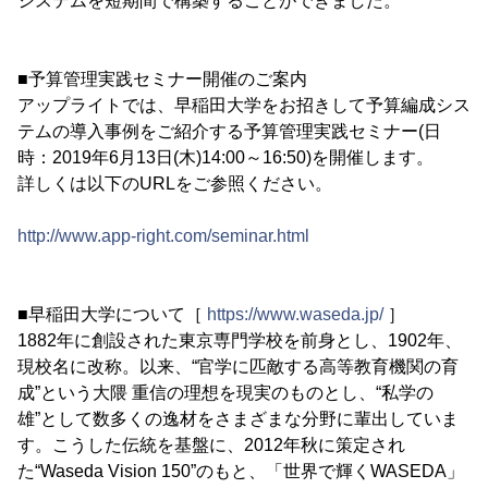
システムを短期間で構築することができました。
■予算管理実践セミナー開催のご案内
アップライトでは、早稲田大学をお招きして予算編成シス
テムの導入事例をご紹介する予算管理実践セミナー(日
時：2019年6月13日(木)14:00～16:50)を開催します。
詳しくは以下のURLをご参照ください。
http://www.app-right.com/seminar.html
■早稲田大学について［
https://www.waseda.jp/
］
1882年に創設された東京専門学校を前身とし、1902年、
現校名に改称。以来、“官学に匹敵する高等教育機関の育
成”という大隈 重信の理想を現実のものとし、“私学の
雄”として数多くの逸材をさまざまな分野に輩出していま
す。こうした伝統を基盤に、2012年秋に策定され
た“Waseda Vision 150”のもと、「世界で輝くWASEDA」