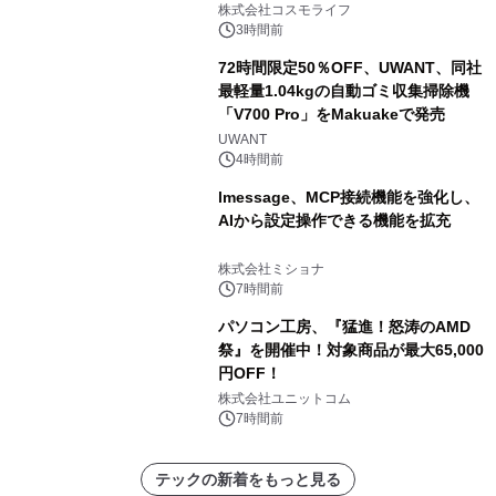
ャンペーンを実施
株式会社コスモライフ
3時間前
72時間限定50％OFF、UWANT、同社
最軽量1.04kgの自動ゴミ収集掃除機
「V700 Pro」をMakuakeで発売
UWANT
4時間前
lmessage、MCP接続機能を強化し、
AIから設定操作できる機能を拡充
株式会社ミショナ
7時間前
パソコン工房、『猛進！怒涛のAMD
祭』を開催中！対象商品が最大65,000
円OFF！
株式会社ユニットコム
7時間前
テックの新着をもっと見る