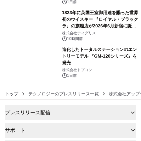
1日前
1833年に英国王室御用達を賜った世界
初のウイスキー 『ロイヤル・ブラック
ラ』の旗艦店が2026年6月新宿に誕
5
生 バカルディ ジャパンと連携した
株式会社ティグリス
没入型バー「BAR Arca」
10時間前
進化したトータルステーションのエン
トリーモデル 『GM-120シリーズ』を
発売
6
株式会社トプコン
1日前
トップ
テクノロジーのプレスリリース一覧
株式会社アップ
プレスリリース配信
サポート